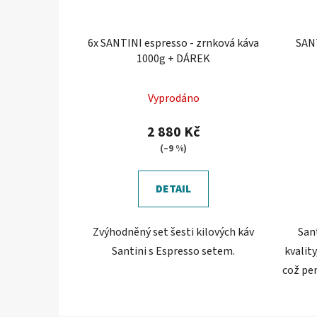
6x SANTINI espresso - zrnková káva
SANT
1000g + DÁREK
Průměrné
Vyprodáno
hodnocení
produktu
2 880 Kč
je
(–9 %)
5,0
z
DETAIL
5
hvězdiček.
Zvýhodněný set šesti kilových káv
Sant
Santini s Espresso setem.
kvalit
což pe