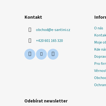
Z
á
Kontakt
Infor
p
a
O nás
obchod
@
e-santini.cz
t
Kontak
í
+420 601 165 320
Moje o
Kde nás
Doprav
Pro fir
Věrnos
Obchod
Ochran
Odebírat newsletter