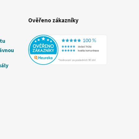
Ověřeno zákazníky
étu
rávnou
uály