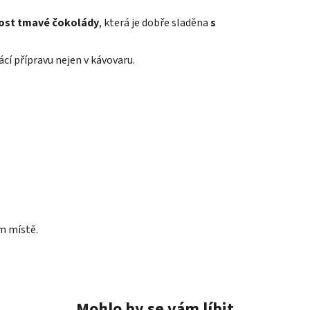
ost tmavé čokolády
, která je dobře sladěna
s
cí přípravu nejen v kávovaru.
m místě.
Mohlo by se vám líbit