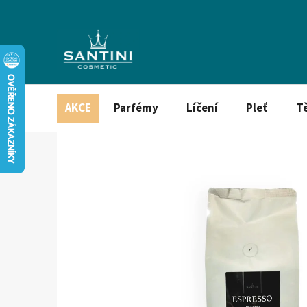
Přejít
na
obsah
AKCE
Parfémy
Líčení
Pleť
T