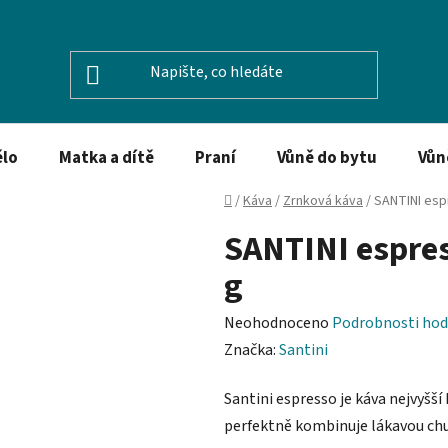
ělo
Matka a dítě
Praní
Vůně do bytu
Vůn
Domů
/
Káva
/
Zrnková káva
/
SANTINI esp
SANTINI espres
g
Průměrné
Neohodnoceno
Podrobnosti hod
hodnocení
Značka:
Santini
produktu
Santini espresso je káva nejvyšší
je
perfektně kombinuje lákavou chu
0,0