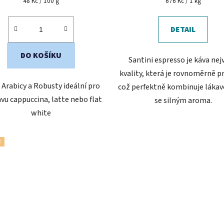
Měrná
Měrná
48 Kč / 100 g
676 Kč / 1 kg
cena:
cena:
5,0
z
DETAIL
5
hvězdiček.
DO KOŠÍKU
Santini espresso je káva nej
kvality, která je rovnoměrně p
Arabicy a Robusty ideální pro
což perfektně kombinuje lákav
avu cappuccina, latte nebo flat
se silným aroma.
white
R