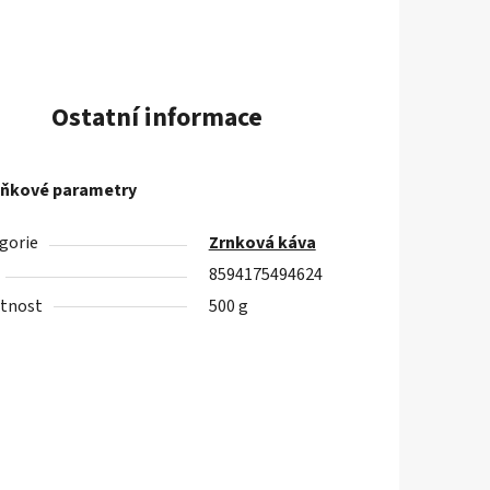
Ostatní informace
ňkové parametry
gorie
Zrnková káva
8594175494624
tnost
500 g