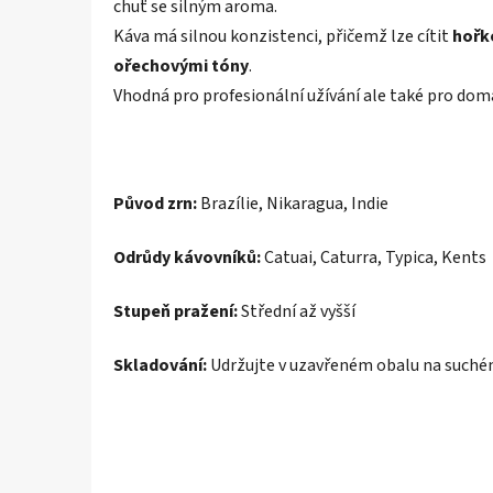
chuť se silným aroma.
Káva má silnou konzistenci, přičemž lze cítit
hořk
ořechovými tóny
.
Vhodná pro profesionální užívání ale také pro domá
Původ zrn:
Brazílie, Nikaragua, Indie
Odrůdy kávovníků:
Catuai, Caturra, Typica, Kents
Stupeň pražení:
Střední až vyšší
Skladování:
Udržujte v uzavřeném obalu na suché