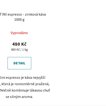
INI espresso - zrnková káva
1000 g
Průměrné
Vyprodáno
hodnocení
produktu
480 Kč
je
Měrná
480 Kč / 1 kg
cena:
5,0
z
DETAIL
5
hvězdiček.
ini espresso je káva nejvyšší
y, která je rovnoměrně pražená,
rfektně kombinuje lákavou chuť
se silným aroma.