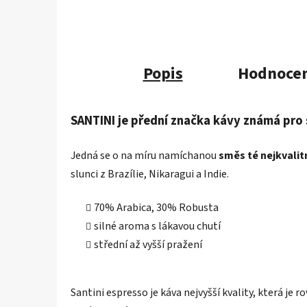
Popis
Hodnocen
SANTINI je přední značka kávy známá pro
Jedná se o na míru namíchanou
směs té nejkvalit
slunci z Brazílie, Nikaragui a Indie.
70% Arabica, 30% Robusta
silné aroma s lákavou chutí
střední až vyšší pražení
Santini espresso je káva nejvyšší kvality, která j