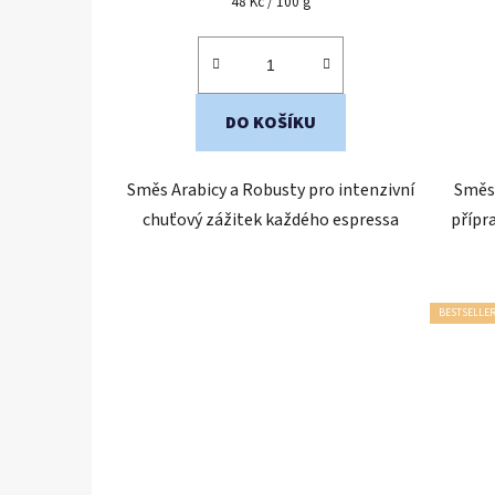
Měrná
48 Kč / 100 g
cena:
DO KOŠÍKU
Směs Arabicy a Robusty pro intenzivní
Směs 
chuťový zážitek každého espressa
přípr
BESTSELLE