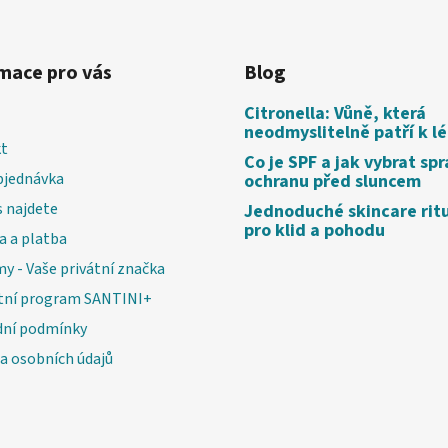
mace pro vás
Blog
Citronella: Vůně, která
neodmyslitelně patří k l
t
Co je SPF a jak vybrat sp
bjednávka
ochranu před sluncem
 najdete
Jednoduché skincare rit
pro klid a pohodu
a a platba
my - Vaše privátní značka
tní program SANTINI+
ní podmínky
a osobních údajů