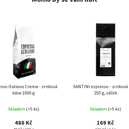
sso Italiano Crema - zrnková
SANTINI espresso - zrnková
káva 1000 g
250 g, sáček
Průměrné
Skladem
(>5 ks)
Skladem
(>5 ks)
hodnocení
produktu
480 Kč
169 Kč
je