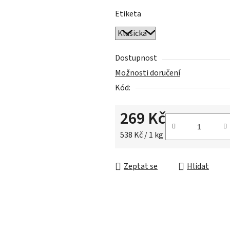
z
Etiketa
5
hvězdiček.
Dostupnost
Možnosti doručení
Kód:
269 Kč
Měrná cena:
538 Kč / 1 kg
Zeptat se
Hlídat