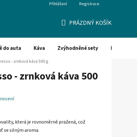
Přihlášení
Registrace
PRÁZDNÝ KOŠÍK
NÁKUPNÍ
KOŠÍK
ě do auta
Káva
Zvýhodněné sety
Dezinfekce
resso - zrnková káva 500 g
so - zrnková káva 500
nocení
 kvality, která je rovnoměrně pražená, což
ť se silným aroma.