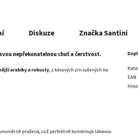
í
Diskuze
Značka
Santini
 svou nepřekonatelnou chuť a čerstvost.
Dopl
Kate
nější arabiky a robusty
, z kávových zrn sušených na
EAN
Hmo
e rovnoměrně pražená, což perfektně kombinuje lákavou