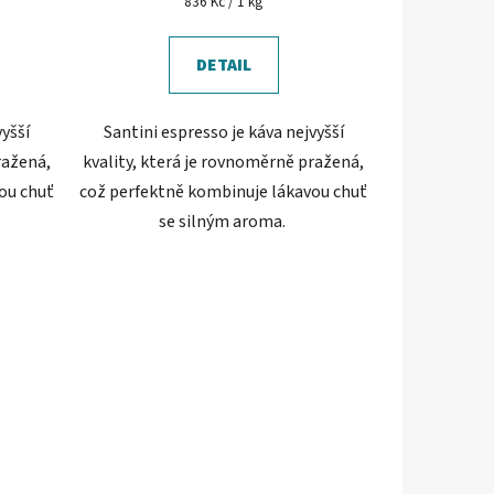
Měrná
836 Kč / 1 kg
cena:
DETAIL
vyšší
Santini espresso je káva nejvyšší
ražená,
kvality, která je rovnoměrně pražená,
ou chuť
což perfektně kombinuje lákavou chuť
se silným aroma.