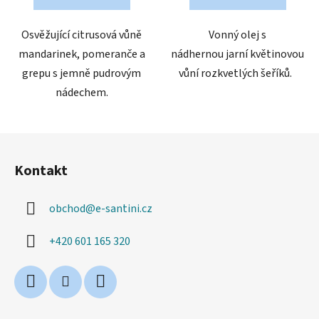
Osvěžující citrusová vůně
Vonný olej s
mandarinek, pomeranče a
nádhernou jarní květinovou
grepu s jemně pudrovým
vůní rozkvetlých šeříků.
nádechem.
Z
á
Kontakt
p
a
obchod
@
e-santini.cz
t
í
+420 601 165 320