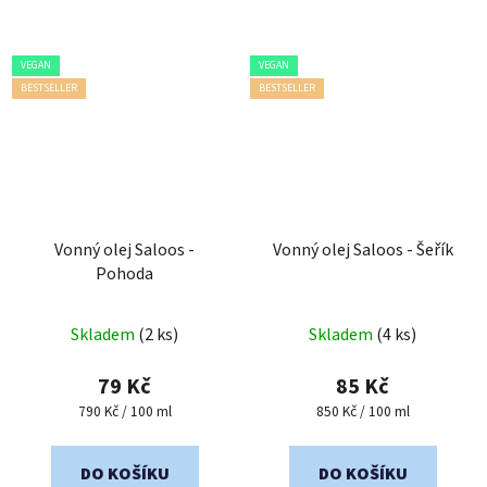
VEGAN
VEGAN
BESTSELLER
BESTSELLER
Vonný olej Saloos -
Vonný olej Saloos - Šeřík
Pohoda
Skladem
(2 ks)
Skladem
(4 ks)
79 Kč
85 Kč
Měrná
Měrná
790 Kč / 100 ml
850 Kč / 100 ml
cena:
cena:
DO KOŠÍKU
DO KOŠÍKU