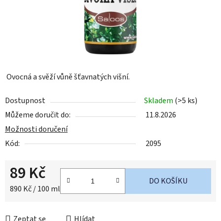
Ovocná a svěží vůně šťavnatých višní.
Dostupnost
Skladem
(>5 ks)
Můžeme doručit do:
11.8.2026
Možnosti doručení
Kód:
2095
89 Kč
DO KOŠÍKU
Měrná cena:
890 Kč / 100 ml
Zeptat se
Hlídat