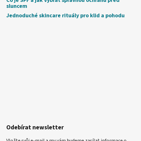
Co je SPF a jak vybrat správnou ochranu před
sluncem
Jednoduché skincare rituály pro klid a pohodu
Odebírat newsletter
Vložte svůj e-mail a my vám budeme zasílat informace o