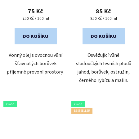
75 Kč
85 Kč
Měrná
Měrná
750 Kč / 100 ml
850 Kč / 100 ml
cena:
cena:
DO KOŠÍKU
DO KOŠÍKU
Vonný olej s ovocnou vůní
Osvěžující vůně
šťavnatých borůvek
slaďoučkých lesních plodů
příjemně provoní prostory.
jahod, borůvek, ostružin,
černého rybízu a malin.
VEGAN
VEGAN
BESTSELLER