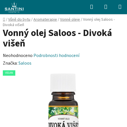
Přejít
Hledat
NÁKUPN
na
KOŠÍK
obsah
Domů
/
Vůně do bytu
/
Aromaterapie
/
Vonné oleje
/
Vonný olej Saloos -
Divoká višeň
Vonný olej Saloos - Divoká
višeň
Průměrné
Neohodnoceno
Podrobnosti hodnocení
hodnocení
Značka:
Saloos
produktu
VEGAN
je
0,0
z
5
hvězdiček.