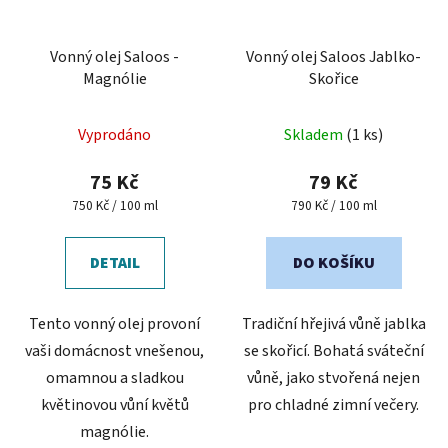
Vonný olej Saloos -
Vonný olej Saloos Jablko-
Magnólie
Skořice
Průměrné
Vyprodáno
Skladem
(1 ks)
hodnocení
produktu
75 Kč
79 Kč
je
Měrná
Měrná
750 Kč / 100 ml
790 Kč / 100 ml
cena:
cena:
5,0
z
DETAIL
DO KOŠÍKU
5
hvězdiček.
Tento vonný olej provoní
Tradiční hřejivá vůně jablka
vaši domácnost vnešenou,
se skořicí. Bohatá sváteční
omamnou a sladkou
vůně, jako stvořená nejen
květinovou vůní květů
pro chladné zimní večery.
magnólie.