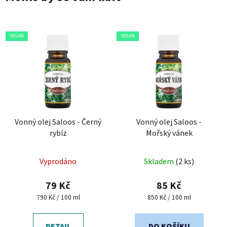
VEGAN
VEGAN
Vonný olej Saloos - Černý
Vonný olej Saloos -
rybíz
Mořský vánek
Vyprodáno
Skladem
(2 ks)
79 Kč
85 Kč
Měrná
Měrná
790 Kč / 100 ml
850 Kč / 100 ml
cena:
cena:
DETAIL
DO KOŠÍKU