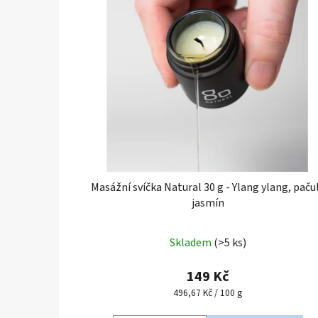
p
i
s
p
r
o
d
u
k
t
Masážní svíčka Natural 30 g - Ylang ylang, pačul
ů
jasmín
Skladem
(>5 ks)
149 Kč
Měrná
496,67 Kč / 100 g
cena: