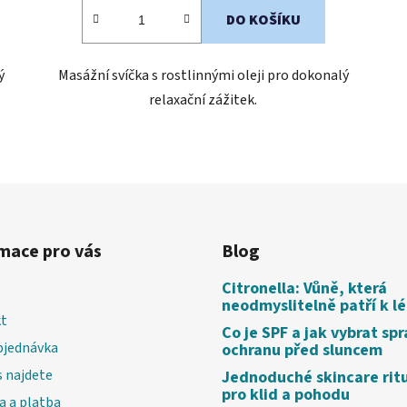
DO KOŠÍKU
ý
Masážní svíčka s rostlinnými oleji pro dokonalý
relaxační zážitek.
O
v
l
á
d
mace pro vás
Blog
a
c
Citronella: Vůně, která
í
neodmyslitelně patří k l
p
t
Co je SPF a jak vybrat sp
r
bjednávka
ochranu před sluncem
v
 najdete
Jednoduché skincare rit
k
pro klid a pohodu
y
a a platba