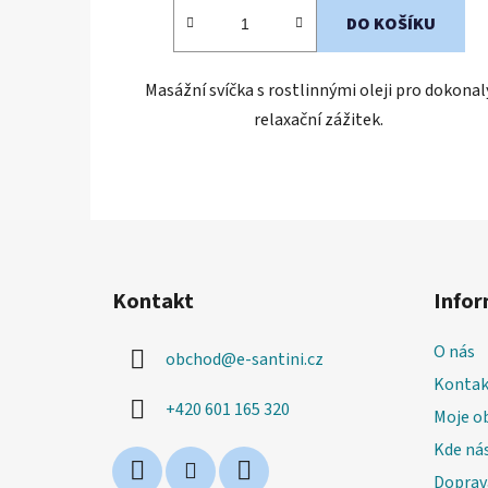
DO KOŠÍKU
Masážní svíčka s rostlinnými oleji pro dokonal
relaxační zážitek.
Z
á
Kontakt
Infor
p
a
O nás
obchod
@
e-santini.cz
t
Kontak
í
+420 601 165 320
Moje o
Kde nás
Doprav