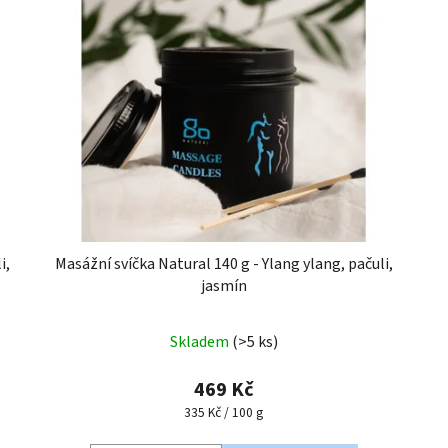
i,
Masážní svíčka Natural 140 g - Ylang ylang, pačuli,
jasmín
Skladem
(>5 ks)
469 Kč
Měrná
335 Kč / 100 g
cena: