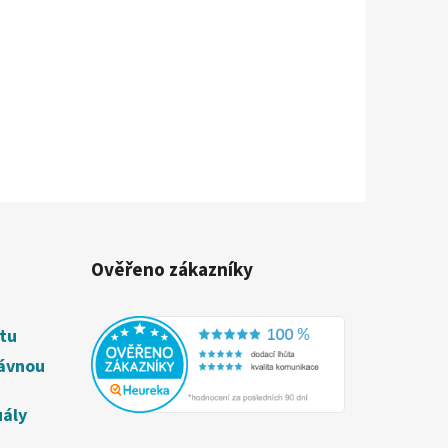
Ověřeno zákazníky
étu
rávnou
uály