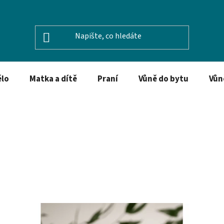
ělo
Matka a dítě
Praní
Vůně do bytu
Vůn