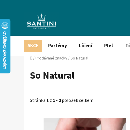
Přejít
na
obsah
AKCE
Parfémy
Líčení
Pleť
T
Domů
/
Prodávané značky
/
So Natural
So Natural
Stránka
1
z
1
-
2
položek celkem
V
ý