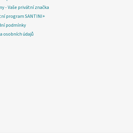
v
my - Vaše privátní značka
ý
tní program SANTINI+
p
i
ní podmínky
s
a osobních údajů
u