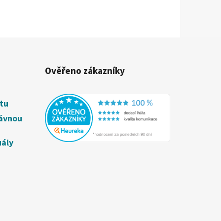
Ověřeno zákazníky
étu
rávnou
uály