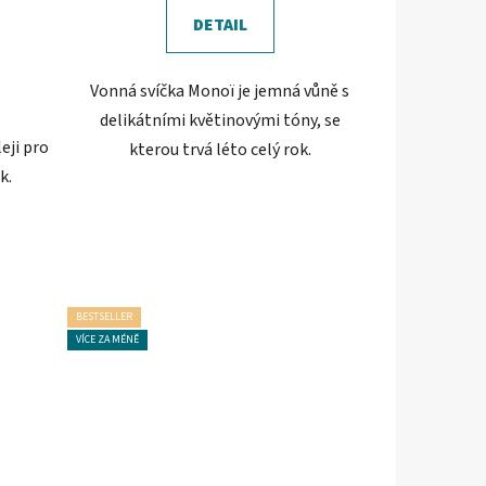
DETAIL
Vonná svíčka Monoï je jemná vůně s
delikátními květinovými tóny, se
eji pro
kterou trvá léto celý rok.
k.
BESTSELLER
VÍCE ZA MÉNĚ