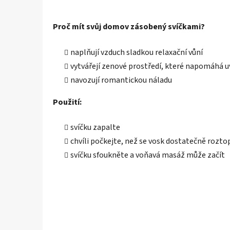
Proč mít svůj domov zásobený svíčkami?
naplňují vzduch sladkou relaxační vůní
vytvářejí zenové prostředí, které napomáhá uv
navozují romantickou náladu
Použití:
svíčku zapalte
chvíli počkejte, než se vosk dostatečně rozto
svíčku sfoukněte a
voňavá masáž může začít