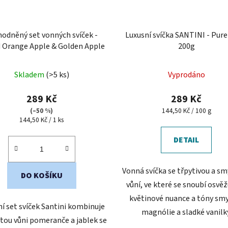
hodněný set vonných svíček -
Luxusní svíčka SANTINI - Pure
d Orange Apple & Golden Apple
200g
Skladem
(>5 ks)
Vyprodáno
289 Kč
289 Kč
Měrná
(–50 %)
144,50 Kč / 100 g
Měrná
cena:
144,50 Kč / 1 ks
cena:
DETAIL
Vonná svíčka se třpytivou a s
DO KOŠÍKU
vůní, ve které se snoubí osvěžu
květinové nuance a tóny sm
í set svíček Santini kombinuje
magnólie a sladké vanilky
tou vůni pomeranče a jablek se