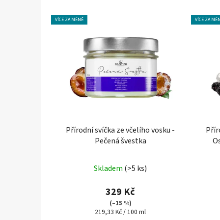
VÍCE ZA MÉNĚ
VÍCE ZA MÉ
Přírodní svíčka ze včelího vosku -
Přír
Pečená švestka
Os
Skladem
(>5 ks)
329 Kč
(–15 %)
Měrná
219,33 Kč / 100 ml