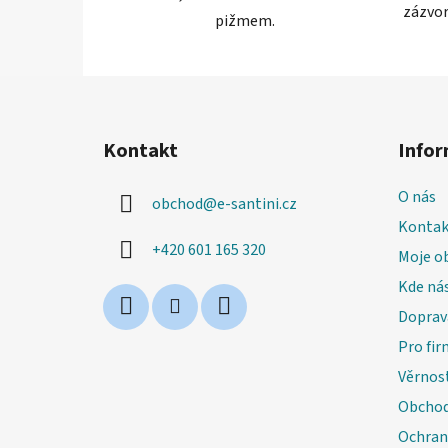
zázvor
pižmem.
Z
á
Kontakt
Infor
p
a
O nás
obchod
@
e-santini.cz
t
Kontak
í
+420 601 165 320
Moje o
Kde nás
Doprav
Pro fir
Věrnos
Obchod
Ochran