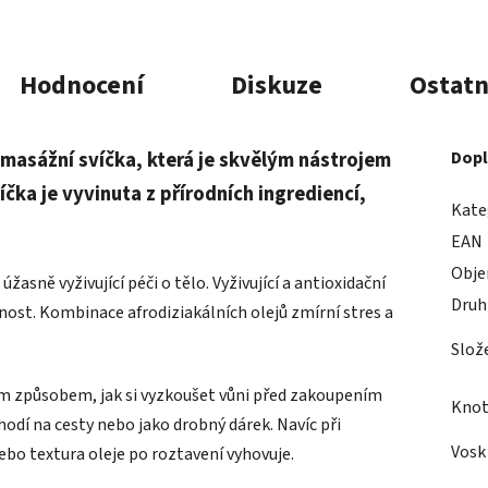
Hodnocení
Diskuze
Ostatn
 masážní svíčka, která je skvělým nástrojem
Dopl
ka je vyvinuta z přírodních ingrediencí,
Kate
EAN
Obj
žasně vyživující péči o tělo. Vyživující a antioxidační
Druh
nost. Kombinace afrodiziakálních olejů zmírní stres a
Slož
m způsobem, jak si vyzkoušet vůni
před zakoupením
Kno
 hodí na cesty nebo jako drobný dárek. Navíc při
Vosk
ebo textura oleje po roztavení vyhovuje.