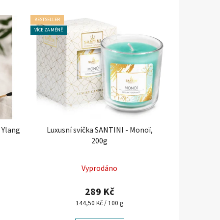
BESTSELLER
VÍCE ZA MÉNĚ
 Ylang
Luxusní svíčka SANTINI - Monoï,
200g
Vyprodáno
289 Kč
Měrná
144,50 Kč / 100 g
cena: