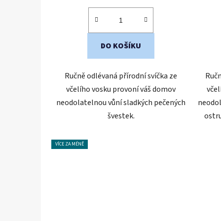
cena:
DO KOŠÍKU
Ručně odlévaná přírodní svíčka ze
Ručn
včelího vosku provoní váš domov
včel
neodolatelnou vůní sladkých pečených
neodol
švestek.
ostr
VÍCE ZA MÉNĚ