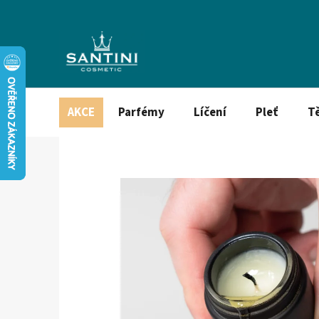
Přejít
na
obsah
AKCE
Parfémy
Líčení
Pleť
T