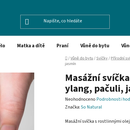
ělo
Matka a dítě
Praní
Vůně do bytu
Vůn
Domů
/
Vůně do bytu
/
Svíčky
/
Přírodní sv
jasmín
Masážní svíčka 
ylang, pačuli, 
Průměrné
Neohodnoceno
Podrobnosti hod
hodnocení
Značka:
So Natural
produktu
Masážní svíčka s rostlinnými olej
je