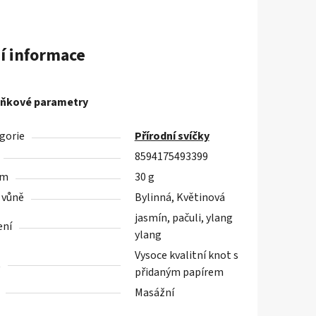
í informace
ňkové parametry
gorie
Přírodní svíčky
8594175493399
em
30 g
 vůně
Bylinná, Květinová
jasmín, pačuli, ylang
ení
ylang
Vysoce kvalitní knot s
t
přidaným papírem
Masážní