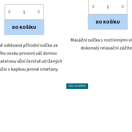
cena:
DO KOŠÍKU
DO KOŠÍKU
Masážní svíčka s rostlinnými ol
ě odlévaná přírodní svíčka ze
dokonalý relaxační zážite
ího vosku provoní váš domov
atelnou vůní čerstvě utržených
užin s kapkou jemné smetany.
VÍCE ZA MÉNĚ