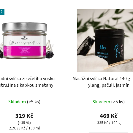
NĚ
odní svíčka ze včelího vosku -
Masážní svíčka Natural 140 g -
tružina s kapkou smetany
ylang, pačuli, jasmín
Skladem
(>5 ks)
Skladem
(>5 ks)
329 Kč
469 Kč
Měrná
(–15 %)
335 Kč / 100 g
Měrná
cena:
219,33 Kč / 100 ml