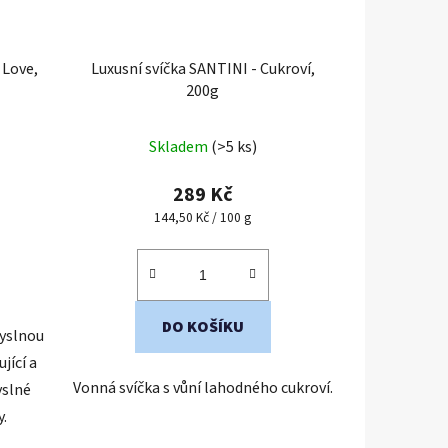
 Love,
Luxusní svíčka SANTINI - Cukroví,
200g
Průměrné
Skladem
(>5 ks)
hodnocení
produktu
289 Kč
je
Měrná
144,50 Kč / 100 g
cena:
5,0
z
5
hvězdiček.
DO KOŠÍKU
myslnou
jící a
Vonná svíčka s vůní lahodného cukroví.
yslné
.