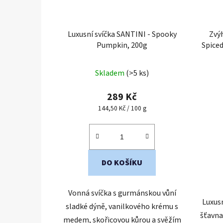
Luxusní svíčka SANTINI - Spooky
Zvý
Pumpkin, 200g
Spice
Skladem
(>5 ks)
289 Kč
Měrná
144,50 Kč / 100 g
cena:
DO KOŠÍKU
Vonná svíčka s gurmánskou vůní
Luxusn
sladké dýně, vanilkového krému s
šťavna
medem, skořicovou kůrou a svěžím