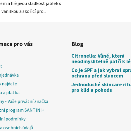
em a hřejivou sladkost jablek s
vanilkou a skořicí pro...
mace pro vás
Blog
Citronella: Vůně, která
neodmyslitelně patří k l
t
Co je SPF a jak vybrat sp
bjednávka
ochranu před sluncem
 najdete
Jednoduché skincare rit
pro klid a pohodu
a a platba
my - Vaše privátní značka
tní program SANTINI+
ní podmínky
a osobních údajů