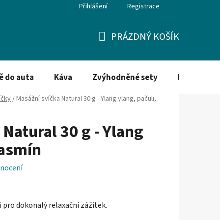
Přihlášení
Registrace
PRÁZDNÝ KOŠÍK
NÁKUPNÍ
KOŠÍK
ě do auta
Káva
Zvýhodněné sety
Dezinfekce
íčky
/
Masážní svíčka Natural 30 g - Ylang ylang, pačuli,
Natural 30 g - Ylang
jasmín
nocení
i pro dokonalý relaxační zážitek.