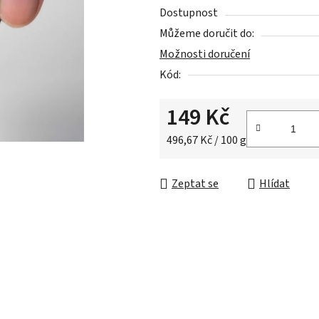
0,0
Dostupnost
z
Můžeme doručit do:
5
Možnosti doručení
hvězdiček.
Kód:
149 Kč
Měrná cena:
496,67 Kč / 100 g
Zeptat se
Hlídat