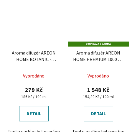
DOPRAVA ZDARMA
Aroma difuzér AREON
Aroma difuzér AREON
HOME BOTANIC -
HOME PREMIUM 1000 ml
Osmanthus, 150 ml
- Eau D'ete
Vyprodáno
Vyprodáno
279 Kč
1 548 Kč
Měrná
Měrná
186 Kč / 100 ml
154,80 Kč / 100 ml
cena:
cena:
DETAIL
DETAIL
Tento parfém byl navržen
Tento parfém byl navržen