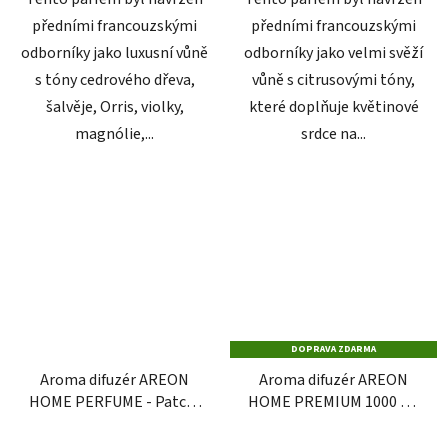
předními francouzskými
předními francouzskými
odborníky jako luxusní vůně
odborníky jako velmi svěží
s tóny cedrového dřeva,
vůně s citrusovými tóny,
šalvěje, Orris, violky,
které doplňuje květinové
magnólie,...
srdce na...
DOPRAVA ZDARMA
Aroma difuzér AREON
Aroma difuzér AREON
HOME PERFUME - Patch-
HOME PREMIUM 1000 ml
Lavender-Vanilla, 150 ml
- Gold Amber
Průměrné