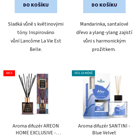
z
DO KOŠÍKU
DO KOŠÍKU
5
hvězdiček.
Sladká vůně s květinovými
Mandarinka, santalové
tóny. Inspirováno
dřevo a ylang-ylang zajistí
vůní Lancôme La Vie Est
vůni s harmonickým
Belle.
prožitkem.
AKCE
VÍCE ZA MÉNĚ
Aroma difuzér AREON
Aroma difuzér SANTINI -
HOME EXCLUSIVE -
Blue Velvet
Precious Leather, 150 ml