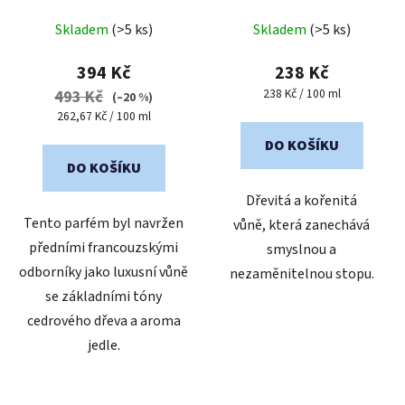
Průměrné
Průměrné
Skladem
(>5 ks)
Skladem
(>5 ks)
hodnocení
hodnocení
produktu
produktu
394 Kč
238 Kč
je
je
Měrná
238 Kč / 100 ml
493 Kč
(–20 %)
cena:
5,0
5,0
Měrná
262,67 Kč / 100 ml
cena:
z
z
DO KOŠÍKU
5
5
DO KOŠÍKU
hvězdiček.
hvězdiček.
Dřevitá a kořenitá
Tento parfém byl navržen
vůně, která zanechává
předními francouzskými
smyslnou a
odborníky jako luxusní vůně
nezaměnitelnou stopu.
se základními tóny
cedrového dřeva a aroma
jedle.