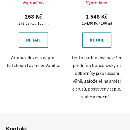
Vyprodáno
Vyprodáno
hodnocení
produktu
268 Kč
1 548 Kč
je
Měrná
Měrná
178,67 Kč / 100 ml
154,80 Kč / 100 ml
cena:
cena:
5,0
z
DETAIL
DETAIL
5
hvězdiček.
Aroma difuzér s náplní
Tento parfém byl navržen
Patchouli Lavender Vanilla.
předními francouzskými
odborníky jako luxusní
vůně, založené na směsi
citrusů, postaveny teplé,
vlahé a mocné...
Z
á
Kontakt