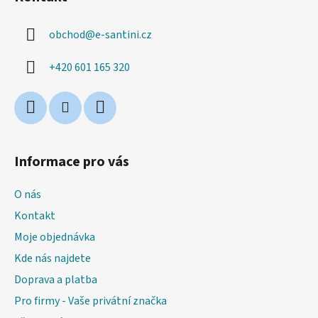
p
a
obchod
@
e-santini.cz
t
í
+420 601 165 320
Informace pro vás
O nás
Kontakt
Moje objednávka
Kde nás najdete
Doprava a platba
Pro firmy - Vaše privátní značka