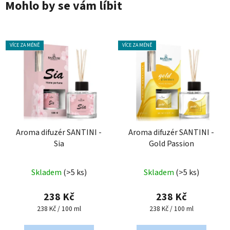
Mohlo by se vám líbit
VÍCE ZA MÉNĚ
VÍCE ZA MÉNĚ
Aroma difuzér SANTINI -
Aroma difuzér SANTINI -
Sia
Gold Passion
Průměrné
Skladem
(>5 ks)
Skladem
(>5 ks)
hodnocení
produktu
238 Kč
238 Kč
je
Měrná
Měrná
238 Kč / 100 ml
238 Kč / 100 ml
cena:
cena:
5,0