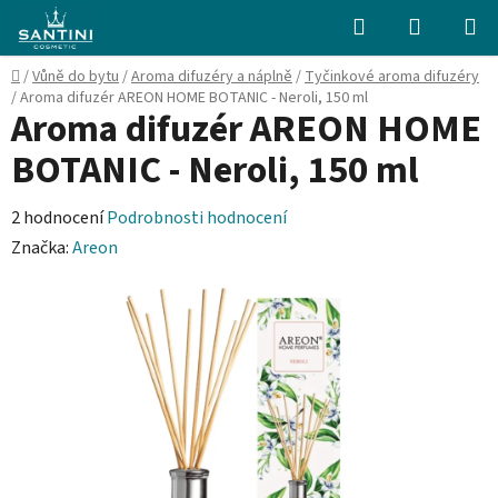
Přejít
Hledat
NÁKUPN
na
KOŠÍK
obsah
Domů
/
Vůně do bytu
/
Aroma difuzéry a náplně
/
Tyčinkové aroma difuzéry
/
Aroma difuzér AREON HOME BOTANIC - Neroli, 150 ml
Aroma difuzér AREON HOME
BOTANIC - Neroli, 150 ml
Průměrné
2 hodnocení
Podrobnosti hodnocení
hodnocení
Značka:
Areon
produktu
je
5,0
z
5
hvězdiček.