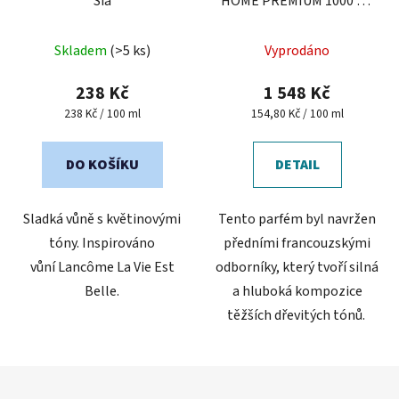
Sia
HOME PREMIUM 1000 ml
- Aquamarine
Průměrné
Skladem
(>5 ks)
Vyprodáno
hodnocení
produktu
238 Kč
1 548 Kč
je
Měrná
Měrná
238 Kč / 100 ml
154,80 Kč / 100 ml
cena:
cena:
5,0
z
DO KOŠÍKU
DETAIL
5
hvězdiček.
Sladká vůně s květinovými
Tento parfém byl navržen
tóny. Inspirováno
předními francouzskými
vůní Lancôme La Vie Est
odborníky, který tvoří silná
Belle.
a hluboká kompozice
těžších dřevitých tónů.
Z