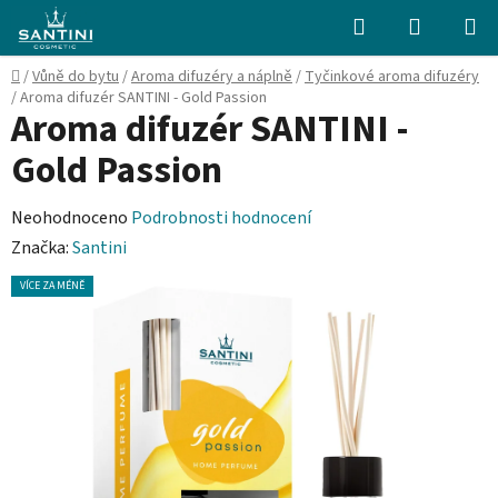
Přejít
Hledat
NÁKUPN
na
KOŠÍK
obsah
Domů
/
Vůně do bytu
/
Aroma difuzéry a náplně
/
Tyčinkové aroma difuzéry
/
Aroma difuzér SANTINI - Gold Passion
Aroma difuzér SANTINI -
Gold Passion
Průměrné
Neohodnoceno
Podrobnosti hodnocení
hodnocení
Značka:
Santini
produktu
VÍCE ZA MÉNĚ
je
0,0
z
5
hvězdiček.