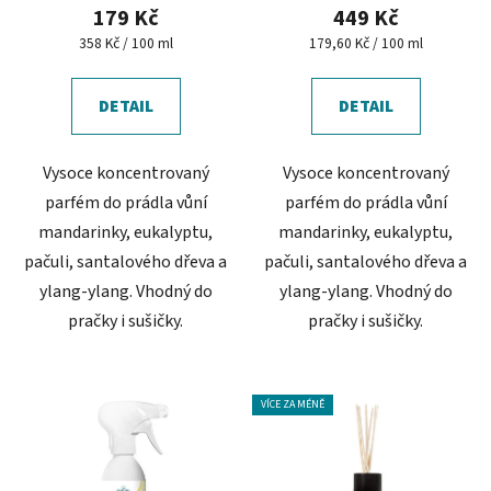
produktu
179 Kč
449 Kč
je
Měrná
Měrná
358 Kč / 100 ml
179,60 Kč / 100 ml
cena:
cena:
5,0
z
DETAIL
DETAIL
5
hvězdiček.
Vysoce koncentrovaný
Vysoce koncentrovaný
parfém do prádla vůní
parfém do prádla vůní
mandarinky, eukalyptu,
mandarinky, eukalyptu,
pačuli, santalového dřeva a
pačuli, santalového dřeva a
ylang-ylang. Vhodný do
ylang-ylang. Vhodný do
pračky i sušičky.
pračky i sušičky.
VÍCE ZA MÉNĚ