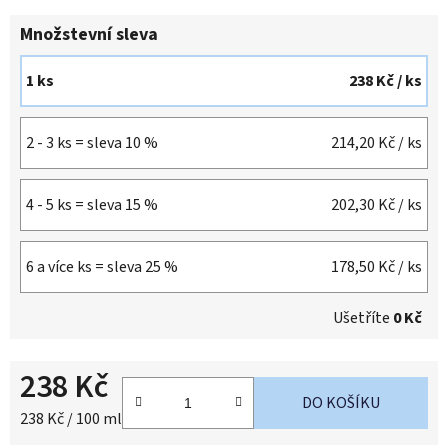
Množstevní sleva
1 ks
238 Kč
/ ks
2 - 3 ks = sleva 10 %
214,20 Kč
/ ks
4 - 5 ks = sleva 15 %
202,30 Kč
/ ks
6 a více ks = sleva 25 %
178,50 Kč
/ ks
Ušetříte
0 Kč
238 Kč
DO KOŠÍKU
Měrná cena:
238 Kč / 100 ml