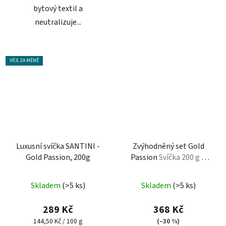
bytový textil a
neutralizuje...
VÍCE ZA MÉNĚ
Luxusní svíčka SANTINI -
Zvýhodněný set Gold
Gold Passion, 200g
Passion
Svíčka 200 g &
Bytový aroma difuzér 100
ml
Skladem
(>5 ks)
Skladem
(>5 ks)
289 Kč
368 Kč
Měrná
144,50 Kč / 100 g
(–30 %)