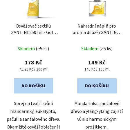
Osvěžovač textilu
Náhradní náplň pro
SANTINI 250 ml - Gold
aroma difuzér SANTINI -
Passion
Gold Passion
Průměrné
Skladem
(>5 ks)
Skladem
(>5 ks)
hodnocení
produktu
178 Kč
149 Kč
je
Měrná
Měrná
71,20 Kč / 100 ml
149 Kč / 100 ml
cena:
cena:
3,0
z
DO KOŠÍKU
DO KOŠÍKU
5
hvězdiček.
Sprej na textil svůní
Mandarinka, santalové
mandarinky, eukalyptu,
dřevo a ylang-ylang zajistí
pačuli a santalového dřeva.
vůni s harmonickým
Okamžitě osvěží oblečení i
prožitkem.