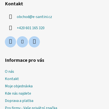
á
Kontakt
p
a
obchod
@
e-santini.cz
t
í
+420 601 165 320
Informace pro vás
O nás
Kontakt
Moje objednávka
Kde nás najdete
Doprava a platba
Pro firmy - Vaše privátní značka