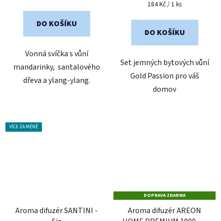
cena:
Měrná
184 Kč / 1 ks
cena:
DO KOŠÍKU
DO KOŠÍKU
Vonná svíčka s vůní
Set jemných bytových vůní
mandarinky, santalového
Gold Passion pro váš
dřeva a ylang-ylang.
domov
VÍCE ZA MÉNĚ
DOPRAVA ZDARMA
Aroma difuzér SANTINI -
Aroma difuzér AREON