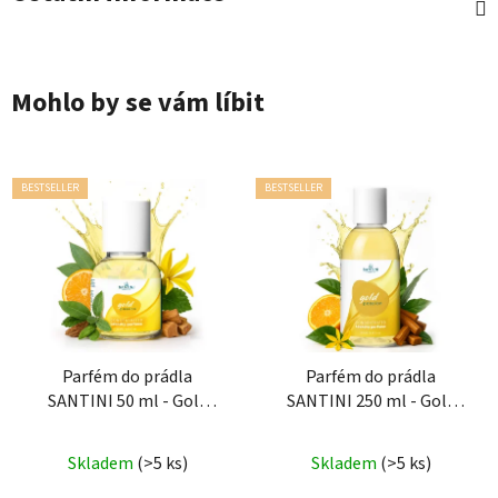
Mohlo by se vám líbit
BESTSELLER
BESTSELLER
Parfém do prádla
Parfém do prádla
SANTINI 50 ml - Gold
SANTINI 250 ml - Gold
Passion
Passion
Průměrné
Skladem
(>5 ks)
Skladem
(>5 ks)
hodnocení