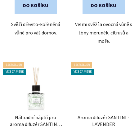
z
z
DO KOŠÍKU
DO KOŠÍKU
5
5
hvězdiček.
hvězdiček.
Svěží dřevito-kořeněná
Velmi svěží a ovocná vůně s
vůně pro váš domov.
tóny meruněk, citrusů a
moře.
BESTSELLER
BESTSELLER
VÍCE ZA MÉNĚ
VÍCE ZA MÉNĚ
Náhradní náplň pro
Aroma difuzér SANTINI -
aroma difuzér SANTINI -
LAVENDER
Fumé Rubis
Průměrné
Průměrné