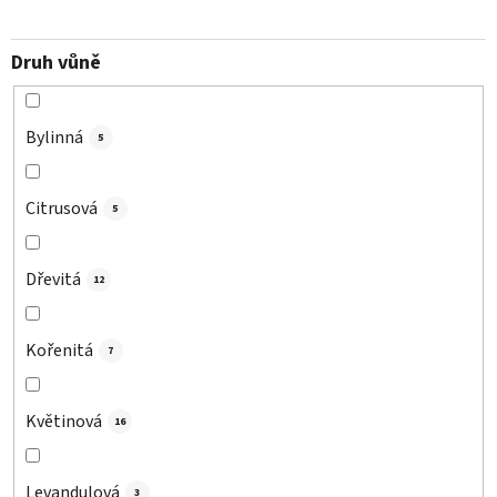
Druh vůně
Bylinná
5
Citrusová
5
Dřevitá
12
Kořenitá
7
Květinová
16
Levandulová
3