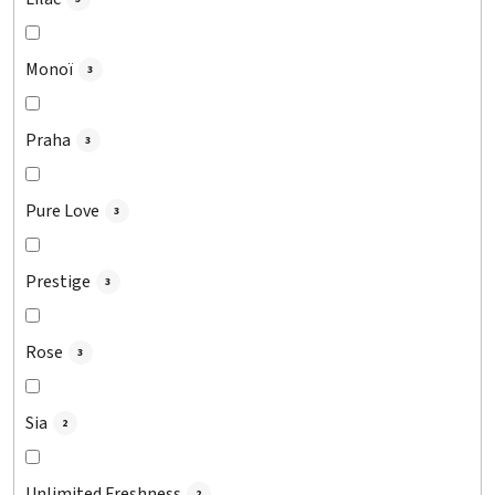
Monoï
3
Praha
3
Pure Love
3
Prestige
3
Rose
3
Sia
2
Unlimited Freshness
2