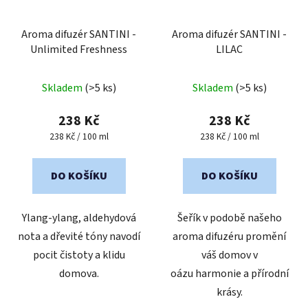
Aroma difuzér SANTINI -
Aroma difuzér SANTINI -
Unlimited Freshness
LILAC
Průměrné
Skladem
(>5 ks)
Skladem
(>5 ks)
hodnocení
produktu
238 Kč
238 Kč
je
Měrná
Měrná
238 Kč / 100 ml
238 Kč / 100 ml
cena:
cena:
4,7
z
DO KOŠÍKU
DO KOŠÍKU
5
hvězdiček.
Ylang-ylang, aldehydová
Šeřík v podobě našeho
nota a dřevité tóny navodí
aroma difuzéru promění
pocit čistoty a klidu
váš domov v
domova.
oázu harmonie a přírodní
krásy.