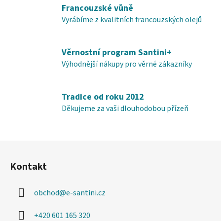
Francouzské vůně
k
y
Vyrábíme z kvalitních francouzských olejů
v
ý
Věrnostní program Santini+
p
i
Výhodnější nákupy pro věrné zákazníky
s
u
Tradice od roku 2012
Děkujeme za vaši dlouhodobou přízeň
Z
á
Kontakt
p
a
obchod
@
e-santini.cz
t
í
+420 601 165 320