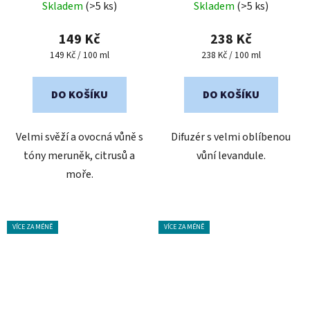
Skladem
(>5 ks)
Skladem
(>5 ks)
hodnocení
hodnocení
produktu
produktu
149 Kč
238 Kč
je
je
Měrná
Měrná
149 Kč / 100 ml
238 Kč / 100 ml
cena:
cena:
5,0
5,0
z
z
DO KOŠÍKU
DO KOŠÍKU
5
5
hvězdiček.
hvězdiček.
Velmi svěží a ovocná vůně s
Difuzér s velmi oblíbenou
tóny meruněk, citrusů a
vůní levandule.
moře.
VÍCE ZA MÉNĚ
VÍCE ZA MÉNĚ