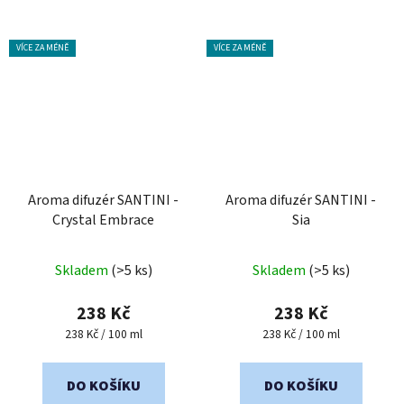
VÍCE ZA MÉNĚ
VÍCE ZA MÉNĚ
Aroma difuzér SANTINI -
Aroma difuzér SANTINI -
Crystal Embrace
Sia
Průměrné
Skladem
(>5 ks)
Skladem
(>5 ks)
hodnocení
produktu
238 Kč
238 Kč
je
Měrná
Měrná
238 Kč / 100 ml
238 Kč / 100 ml
cena:
cena:
5,0
z
DO KOŠÍKU
DO KOŠÍKU
5