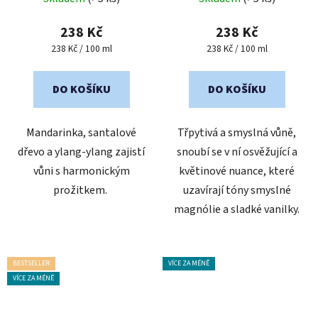
hodnocení
produktu
238 Kč
238 Kč
je
Měrná
Měrná
238 Kč / 100 ml
238 Kč / 100 ml
cena:
cena:
5,0
z
DO KOŠÍKU
DO KOŠÍKU
5
hvězdiček.
Mandarinka, santalové
Třpytivá a smyslná vůně,
dřevo a ylang-ylang zajistí
snoubí se v ní osvěžující a
vůni s harmonickým
květinové nuance, které
prožitkem.
uzavírají tóny smyslné
magnólie a sladké vanilky.
BESTSELLER
VÍCE ZA MÉNĚ
VÍCE ZA MÉNĚ