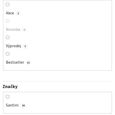
k
t
Akce
1
ů
Novinka
0
Výprodej
1
Bestseller
12
Značky
Santini
35