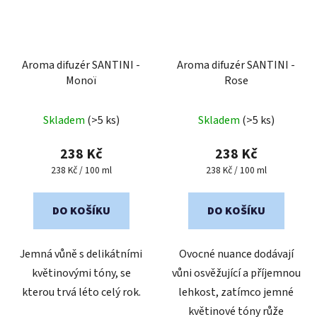
Aroma difuzér SANTINI -
Aroma difuzér SANTINI -
Monoï
Rose
Průměrné
Průměrné
Skladem
(>5 ks)
Skladem
(>5 ks)
hodnocení
hodnocení
produktu
produktu
238 Kč
238 Kč
je
je
Měrná
Měrná
238 Kč / 100 ml
238 Kč / 100 ml
cena:
cena:
5,0
5,0
z
z
DO KOŠÍKU
DO KOŠÍKU
5
5
hvězdiček.
hvězdiček.
Jemná vůně s delikátními
Ovocné nuance dodávají
květinovými tóny, se
vůni osvěžující a příjemnou
kterou trvá léto celý rok.
lehkost, zatímco jemné
květinové tóny růže