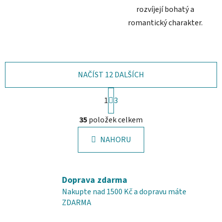
rozvíjejí bohatý a
romantický charakter.
NAČÍST 12 DALŠÍCH
S
1
t
3
r
O
á
35
položek celkem
v
n
l
k
NAHORU
á
o
d
v
a
á
c
n
Doprava zdarma
í
í
Nakupte nad 1500 Kč a dopravu máte
p
ZDARMA
r
v