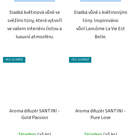
hvězdiček.
Sladká květinová vůně se
Sladká vůně s květinovými
svěžími tóny, která vytvoří
tóny. Inspirováno
ve vašem interiéru čistou a
vůní Lancôme La Vie Est
luxusní atmosféru.
Belle.
VÍCE ZA MÉNĚ
VÍCE ZA MÉNĚ
Aroma difuzér SANTINI -
Aroma difuzér SANTINI -
Gold Passion
Pure Love
Průměrné
Skladem
(>5 ks)
Skladem
(>5 ks)