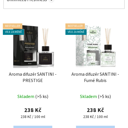
V
BESTSELLER
BESTSELLER
ý
VÍCE ZA MÉNĚ
VÍCE ZA MÉNĚ
p
i
s
p
r
o
Aroma difuzér SANTINI -
Aroma difuzér SANTINI -
PRESTIGE
Fumé Rubis
d
u
Průměrné
Průměrné
k
Skladem
(>5 ks)
Skladem
(>5 ks)
hodnocení
hodnocení
t
produktu
produktu
238 Kč
238 Kč
ů
je
je
Měrná
Měrná
238 Kč / 100 ml
238 Kč / 100 ml
cena:
cena:
5,0
5,0