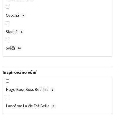
Ovocná
4
Sladká
6
Svěží
14
Inspirováno vůní
Hugo Boss Boss Bottled
3
Lancôme La Vie Est Belle
3