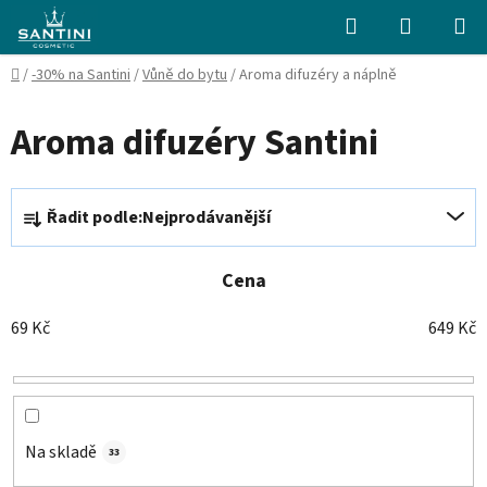
Přejít
Hledat
NÁKUPN
na
KOŠÍK
obsah
Domů
/
-30% na Santini
/
Vůně do bytu
/
Aroma difuzéry a náplně
Aroma difuzéry Santini
Ř
Řadit podle:
Nejprodávanější
a
z
e
Cena
n
69
Kč
649
Kč
í
p
r
o
d
Na skladě
33
u