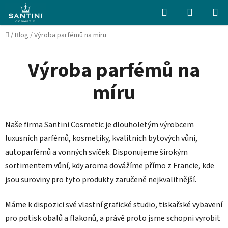
Přejít
Hledat
NÁKUPN
na
KOŠÍK
obsah
Domů
/
Blog
/
Výroba parfémů na míru
Výroba parfémů na
míru
Naše firma Santini Cosmetic je dlouholetým výrobcem
luxusních parfémů, kosmetiky, kvalitních bytových vůní,
autoparfémů a vonných svíček. Disponujeme širokým
sortimentem vůní, kdy aroma dovážíme přímo z Francie, kde
jsou suroviny pro tyto produkty zaručeně nejkvalitnější.
Máme k dispozici své vlastní grafické studio, tiskařské vybavení
pro potisk obalů a flakonů, a právě proto jsme schopni vyrobit