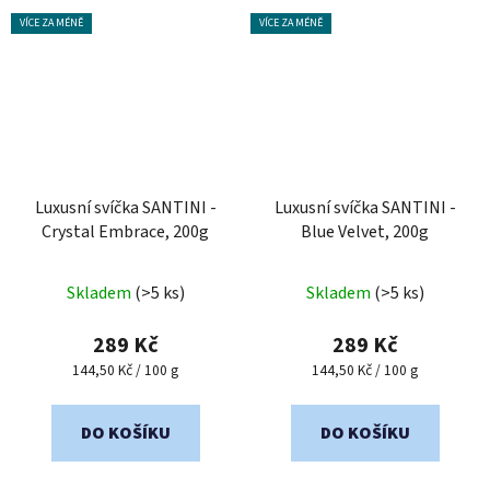
VÍCE ZA MÉNĚ
VÍCE ZA MÉNĚ
Luxusní svíčka SANTINI -
Luxusní svíčka SANTINI -
Crystal Embrace, 200g
Blue Velvet, 200g
Skladem
(>5 ks)
Skladem
(>5 ks)
289 Kč
289 Kč
Měrná
Měrná
144,50 Kč / 100 g
144,50 Kč / 100 g
cena:
cena:
DO KOŠÍKU
DO KOŠÍKU