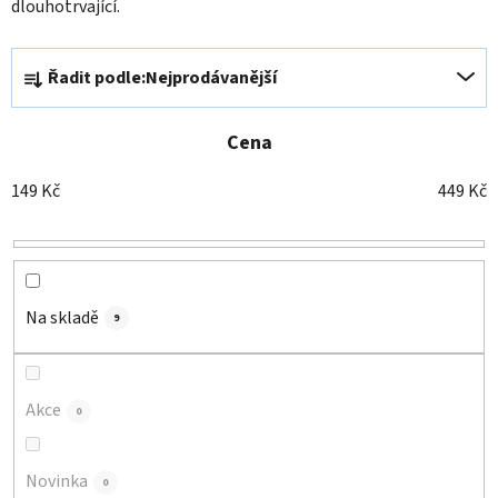
dlouhotrvající.
Ř
Řadit podle:
Nejprodávanější
a
z
e
Cena
n
149
Kč
449
Kč
í
p
r
o
d
Na skladě
9
u
k
t
Akce
0
ů
Novinka
0