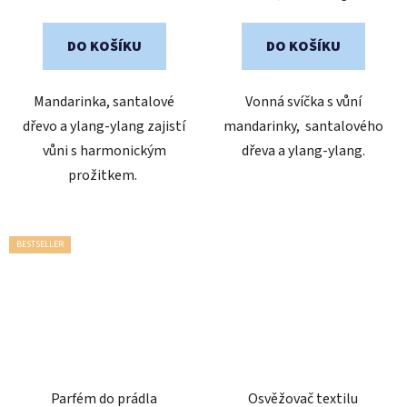
cena:
cena:
DO KOŠÍKU
DO KOŠÍKU
Mandarinka, santalové
Vonná svíčka s vůní
dřevo a ylang-ylang zajistí
mandarinky, santalového
vůni s harmonickým
dřeva a ylang-ylang.
prožitkem.
BESTSELLER
Parfém do prádla
Osvěžovač textilu