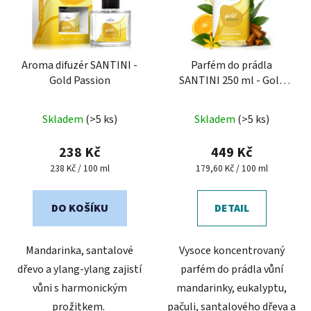
s
p
r
o
Aroma difuzér SANTINI -
Parfém do prádla
Gold Passion
SANTINI 250 ml - Gold
d
Passion
u
Průměrné
k
Skladem
(>5 ks)
Skladem
(>5 ks)
hodnocení
t
produktu
238 Kč
449 Kč
ů
je
Měrná
Měrná
238 Kč / 100 ml
179,60 Kč / 100 ml
cena:
cena:
5,0
z
DO KOŠÍKU
DETAIL
5
hvězdiček.
Mandarinka, santalové
Vysoce koncentrovaný
dřevo a ylang-ylang zajistí
parfém do prádla vůní
vůni s harmonickým
mandarinky, eukalyptu,
prožitkem.
pačuli, santalového dřeva a