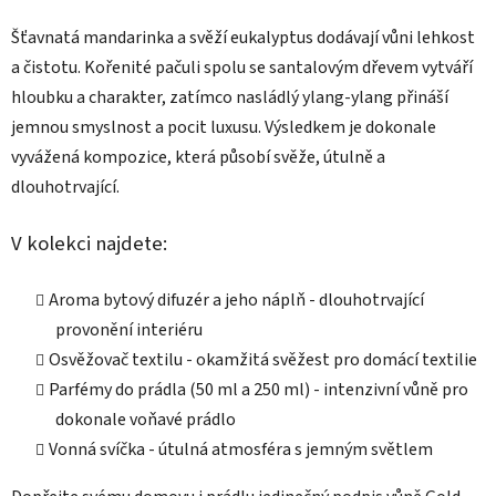
í
p
Šťavnatá mandarinka a svěží eukalyptus dodávají vůni lehkost
r
a čistotu. Kořenité pačuli spolu se santalovým dřevem vytváří
v
hloubku a charakter, zatímco nasládlý ylang-ylang přináší
k
jemnou smyslnost a pocit luxusu. Výsledkem je dokonale
y
v
vyvážená kompozice, která působí svěže, útulně a
ý
dlouhotrvající.
p
i
V kolekci najdete:
s
u
Aroma bytový difuzér a jeho náplň - dlouhotrvající
provonění interiéru
Osvěžovač textilu - okamžitá svěžest pro domácí textilie
Parfémy do prádla (50 ml a 250 ml) - intenzivní vůně pro
dokonale voňavé prádlo
Vonná svíčka - útulná atmosféra s jemným světlem