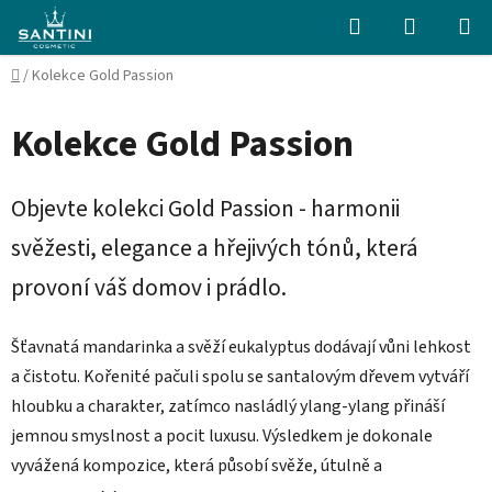
Přejít
Hledat
NÁKUPN
na
KOŠÍK
obsah
Domů
/
Kolekce Gold Passion
Kolekce Gold Passion
Objevte kolekci Gold Passion - harmonii
svěžesti, elegance a hřejivých tónů, která
provoní váš domov i prádlo.
Šťavnatá mandarinka a svěží eukalyptus dodávají vůni lehkost
a čistotu. Kořenité pačuli spolu se santalovým dřevem vytváří
hloubku a charakter, zatímco nasládlý ylang-ylang přináší
jemnou smyslnost a pocit luxusu. Výsledkem je dokonale
vyvážená kompozice, která působí svěže, útulně a