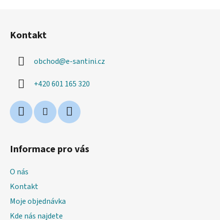
Z
á
Kontakt
p
a
obchod
@
e-santini.cz
t
í
+420 601 165 320
Informace pro vás
O nás
Kontakt
Moje objednávka
Kde nás najdete