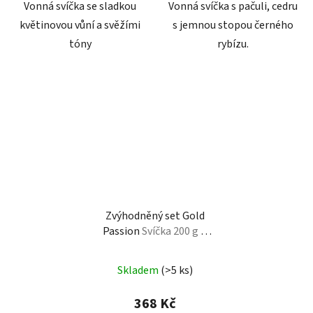
Vonná svíčka se sladkou
Vonná svíčka s pačuli, cedru
květinovou vůní a svěžími
s jemnou stopou černého
tóny
rybízu.
Zvýhodněný set Gold
Passion
Svíčka 200 g &
Bytový aroma difuzér 100
ml
Skladem
(>5 ks)
368 Kč