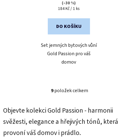
(–30 %)
Měrná
184 Kč / 1 ks
cena:
DO KOŠÍKU
Set jemných bytových vůní
Gold Passion pro váš
domov
9
položek celkem
O
v
l
Objevte kolekci Gold Passion - harmonii
á
d
svěžesti, elegance a hřejivých tónů, která
a
provoní váš domov i prádlo.
c