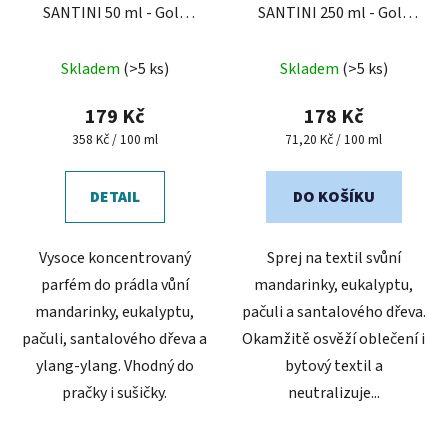
SANTINI 50 ml - Gold
SANTINI 250 ml - Gold
Passion
Passion
Průměrné
Skladem
(>5 ks)
Skladem
(>5 ks)
hodnocení
produktu
179 Kč
178 Kč
je
Měrná
Měrná
358 Kč / 100 ml
71,20 Kč / 100 ml
cena:
cena:
3,0
z
DETAIL
DO KOŠÍKU
5
hvězdiček.
Vysoce koncentrovaný
Sprej na textil svůní
parfém do prádla vůní
mandarinky, eukalyptu,
mandarinky, eukalyptu,
pačuli a santalového dřeva.
pačuli, santalového dřeva a
Okamžitě osvěží oblečení i
ylang-ylang. Vhodný do
bytový textil a
pračky i sušičky.
neutralizuje...