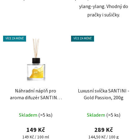
ylang-ylang. Vhodný do
pračky i sušičky.
VÍCE ZA MÉNĚ
VÍCE ZA MÉNĚ
Náhradní náplň pro
Luxusní svíčka SANTINI -
aroma difuzér SANTINI -
Gold Passion, 200g
Gold Passion
Skladem
(>5 ks)
Skladem
(>5 ks)
149 Kč
289 Kč
Měrná
Měrná
149 Kč / 100 ml
144,50 Kč / 100 g