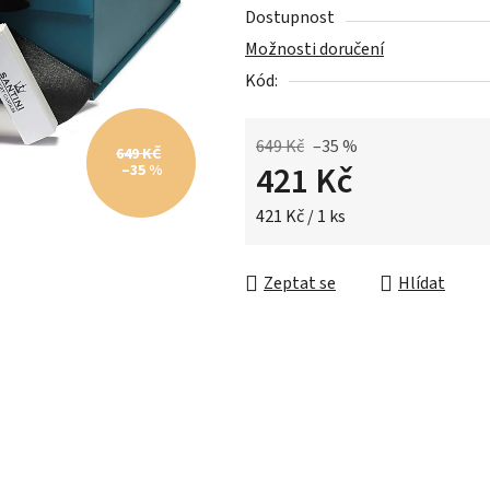
Dostupnost
hvězdiček.
Možnosti doručení
Kód:
649 Kč
–35 %
649 KČ
421 Kč
–35 %
Měrná cena:
421 Kč / 1 ks
Zeptat se
Hlídat