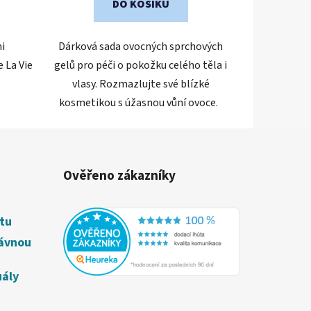
DO KOŠÍKU
i
Dárková sada ovocných sprchových
 La Vie
gelů pro péči o pokožku celého těla i
vlasy. Rozmazlujte své blízké
kosmetikou s úžasnou vůní ovoce.
Ověřeno zákazníky
étu
rávnou
uály