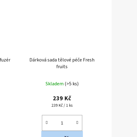
fuzér
Dárková sada tělové péče Fresh
fruits
Průměrné
Skladem
(>5 ks)
hodnocení
produktu
239 Kč
je
Měrná
239 Kč / 1 ks
cena:
5,0
z
5
hvězdiček.