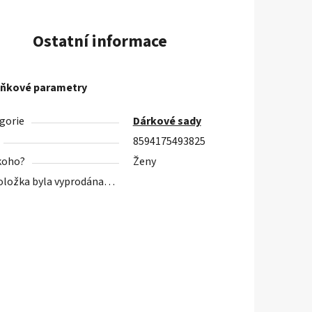
Ostatní informace
ňkové parametry
gorie
Dárkové sady
8594175493825
koho?
Ženy
oložka byla vyprodána…