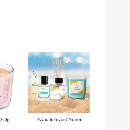
 200g
Zvýhodněný set Monoï