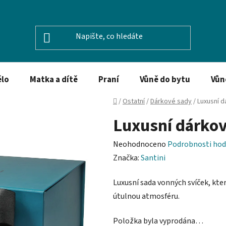
ělo
Matka a dítě
Praní
Vůně do bytu
Vůn
Domů
/
Ostatní
/
Dárkové sady
/
Luxusní d
Luxusní dárkov
Průměrné
Neohodnoceno
Podrobnosti hod
hodnocení
Značka:
Santini
produktu
Luxusní sada vonných svíček, kte
je
útulnou atmosféru.
0,0
z
Položka byla vyprodána…
5