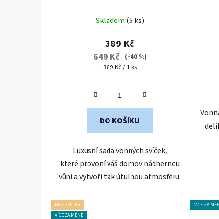
Skladem
(5 ks)
389 Kč
649 Kč
(–40 %)
Měrná
389 Kč / 1 ks
cena:
Vonná
DO KOŠÍKU
deli
Luxusní sada vonných svíček,
které provoní váš domov nádhernou
vůní a vytvoří tak útulnou atmosféru.
BESTSELLER
VÍCE ZA MÉ
VÍCE ZA MÉNĚ