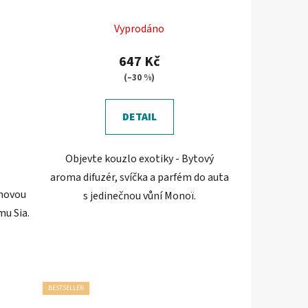
Vyprodáno
647 Kč
(–30 %)
DETAIL
Objevte kouzlo exotiky - Bytový
aroma difuzér, svíčka a parfém do auta
inovou
s jedinečnou vůní Monoï.
mu Sia.
BESTSELLER