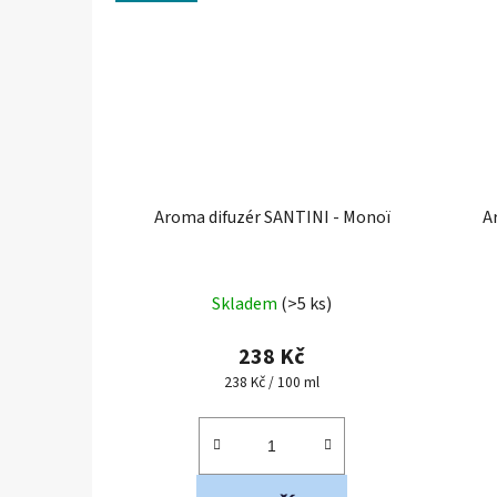
Aroma difuzér SANTINI - Monoï
A
Průměrné
Skladem
(>5 ks)
hodnocení
produktu
238 Kč
je
Měrná
238 Kč / 100 ml
cena:
5,0
z
5
hvězdiček.