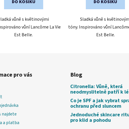
DO KOŠÍKU
DO KOŠÍKU
Sladká vůně s květinovými
Sladká vůně s květinovým
Inspirováno vůní Lancôme La Vie
tóny. Inspirováno vůní Lancôme
Est Belle.
Est Belle.
mace pro vás
Blog
Citronella: Vůně, která
neodmyslitelně patří k l
t
Co je SPF a jak vybrat sp
bjednávka
ochranu před sluncem
 najdete
Jednoduché skincare rit
pro klid a pohodu
a a platba