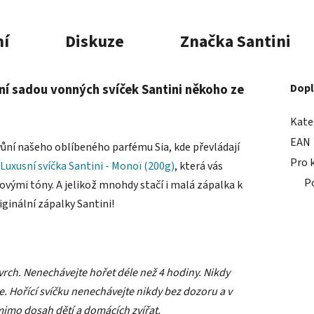
í
Diskuze
Značka
Santini
í sadou vonných svíček Santini někoho ze
Dopl
Kate
EAN
vůní našeho oblíbeného parfému Sia, kde převládají
Pro 
Luxusní svíčka Santini - Monoï (200g)
, která vás
P
ovými tóny. A jelikož mnohdy stačí i malá zápalka k
iginální zápalky Santini!
rch. Nenechávejte hořet déle než 4 hodiny. Nikdy
. Hořící svíčku nenechávejte nikdy bez dozoru a v
mimo dosah dětí a domácích zvířat.