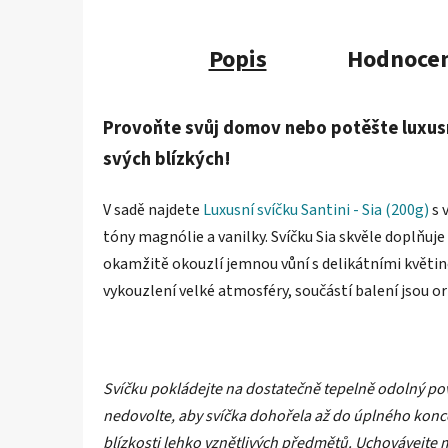
Popis
Hodnocen
Provoňte svůj domov nebo potěšte luxusn
svých blízkých!
V sadě najdete
Luxusní svíčku Santini - Sia (200g)
s 
tóny magnólie a vanilky. Svíčku Sia skvěle doplňuje
okamžitě okouzlí jemnou vůní s delikátními květin
vykouzlení velké atmosféry, součástí balení jsou or
Svíčku pokládejte na dostatečně tepelně odolný pov
nedovolte, aby svíčka dohořela až do úplného konce
blízkosti lehko vznětlivých předmětů. Uchovávejte 