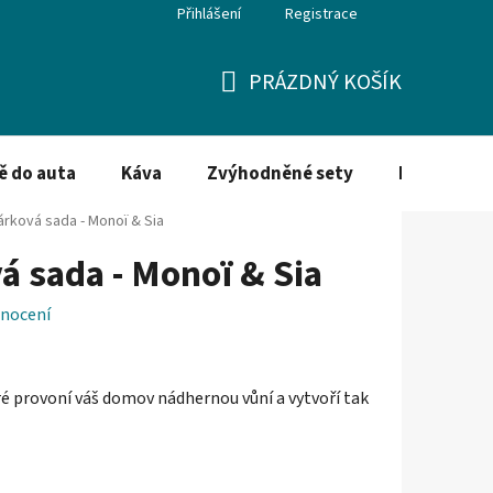
Přihlášení
Registrace
PRÁZDNÝ KOŠÍK
NÁKUPNÍ
KOŠÍK
ě do auta
Káva
Zvýhodněné sety
Dezinfekce
árková sada - Monoï & Sia
á sada - Monoï & Sia
nocení
ré provoní váš domov nádhernou vůní a vytvoří tak