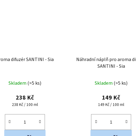
roma difuzér SANTINI - Sia
Náhradní náplň pro aroma di
SANTINI - Sia
Průměrné
Průměrné
Skladem
(>5 ks)
Skladem
(>5 ks)
hodnocení
hodnocení
produktu
produktu
238 Kč
149 Kč
je
je
Měrná
Měrná
238 Kč / 100 ml
149 Kč / 100 ml
cena:
cena:
5,0
5,0
z
z
5
5
hvězdiček.
hvězdiček.