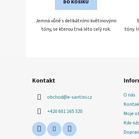
DO KOŠÍKU
Jemná vůně s delikátními květinovými
tóny, se kterou trvá léto celý rok.
tóny. 
Z
á
Kontakt
Infor
p
a
O nás
obchod
@
e-santini.cz
t
Kontak
í
+420 601 165 320
Moje o
Kde nás
Doprav