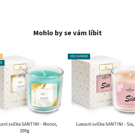
Mohlo by se vám líbit
R
VÍCE ZA MÉNĚ
NĚ
usní svíčka SANTINI - Monoï,
Luxusní svíčka SANTINI - Sia,
200g