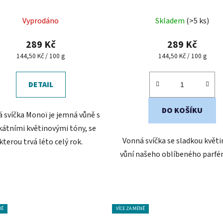
Vyprodáno
Skladem
(>5 ks)
289 Kč
289 Kč
Měrná
Měrná
144,50 Kč / 100 g
144,50 Kč / 100 g
cena:
cena:
DETAIL
DO KOŠÍKU
 svíčka Monoï je jemná vůně s
kátními květinovými tóny, se
Vonná svíčka se sladkou květ
kterou trvá léto celý rok.
vůní našeho oblíbeného parfé
NĚ
VÍCE ZA MÉNĚ