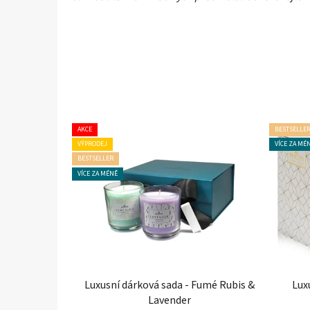
AKCE
BESTSELLE
VÝPRODEJ
VÍCE ZA MÉ
BESTSELLER
VÍCE ZA MÉNĚ
Luxusní dárková sada - Fumé Rubis &
Lux
Lavender