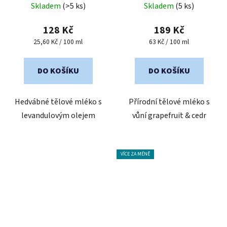
Skladem
(>5 ks)
Skladem
(5 ks)
hodnocení
produktu
128 Kč
189 Kč
je
Měrná
Měrná
25,60 Kč / 100 ml
63 Kč / 100 ml
cena:
cena:
5,0
z
DO KOŠÍKU
DO KOŠÍKU
5
hvězdiček.
Hedvábné tělové mléko s
Přírodní tělové mléko s
levandulovým olejem
vůní grapefruit & cedr
VÍCE ZA MÉNĚ