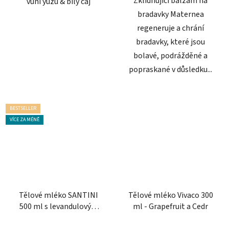
Zklidňující balzám na
vůní yuzu & bílý čaj
bradavky Maternea
regeneruje a chrání
bradavky, které jsou
bolavé, podrážděné a
popraskané v důsledku...
BESTSELLER
VÍCE ZA MÉNĚ
Tělové mléko SANTINI
Tělové mléko Vivaco 300
500 ml s levandulovým
ml - Grapefruit a Cedr
olejem
Průměrné