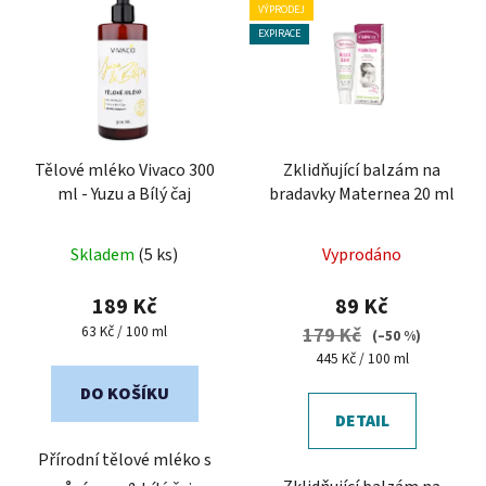
VÝPRODEJ
EXPIRACE
Tělové mléko Vivaco 300
Zklidňující balzám na
ml - Yuzu a Bílý čaj
bradavky Maternea 20 ml
Průměrné
Skladem
(5 ks)
Vyprodáno
hodnocení
produktu
189 Kč
89 Kč
je
Měrná
63 Kč / 100 ml
179 Kč
(–50 %)
cena:
5,0
Měrná
445 Kč / 100 ml
cena:
z
DO KOŠÍKU
5
DETAIL
hvězdiček.
Přírodní tělové mléko s