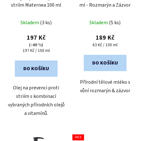
striím Maternea 100 ml
ml - Rozmarýn a Zázvor
Skladem
(3 ks)
Skladem
(5 ks)
197 Kč
189 Kč
Měrná
(–40 %)
63 Kč / 100 ml
Měrná
cena:
197 Kč / 100 ml
cena:
DO KOŠÍKU
DO KOŠÍKU
Přírodní tělové mléko s
Olej na prevenci proti
vůní rozmarýn & zázvor
striím s kombinací
vybraných přírodních olejů
a vitamínů.
AKCE