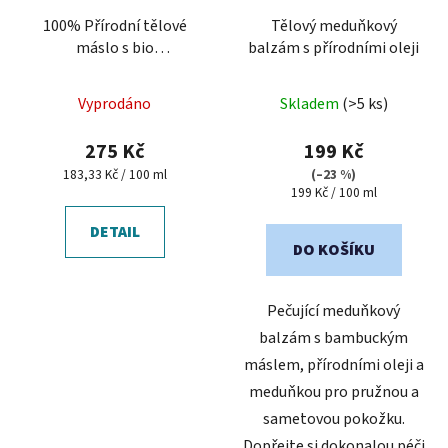
100% Přírodní tělové
Tělový meduňkový
máslo s bio
balzám s přírodními oleji
pomerančovým olejem
Průměrné
Vyprodáno
Skladem
(>5 ks)
hodnocení
produktu
275 Kč
199 Kč
je
Měrná
183,33 Kč / 100 ml
(–23 %)
cena:
Měrná
199 Kč / 100 ml
5,0
cena:
z
DETAIL
5
DO KOŠÍKU
hvězdiček.
Pečující meduňkový
balzám s bambuckým
máslem, přírodními oleji a
meduňkou pro pružnou a
sametovou pokožku.
Dopřejte si dokonalou péči