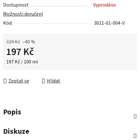
Dostupnost
Vyprodáno
Možnosti doručení
Kód:
3011-01-004-V
329 Kč
–40 %
197 Kč
Měrná cena:
197 Kč / 100 ml
Zeptat se
Hlídat
Popis
Diskuze