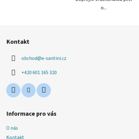
o...
Z
á
Kontakt
p
a
obchod
@
e-santini.cz
t
í
+420 601 165 320
Informace pro vás
O nás
Kontakt