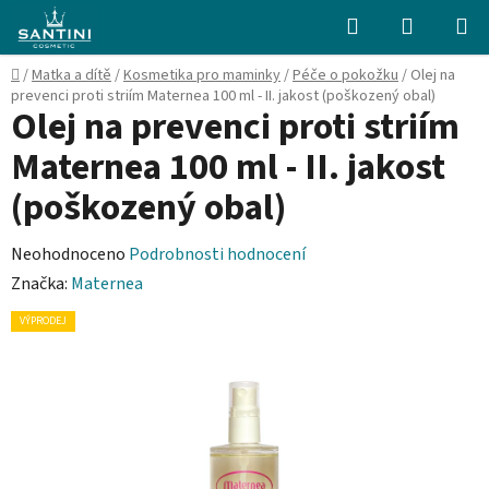
Přejít
Hledat
NÁKUPN
na
KOŠÍK
obsah
Domů
/
Matka a dítě
/
Kosmetika pro maminky
/
Péče o pokožku
/
Olej na
prevenci proti striím Maternea 100 ml - II. jakost (poškozený obal)
Olej na prevenci proti striím
Maternea 100 ml - II. jakost
(poškozený obal)
Průměrné
Neohodnoceno
Podrobnosti hodnocení
hodnocení
Značka:
Maternea
produktu
VÝPRODEJ
je
0,0
z
5
hvězdiček.