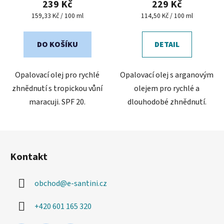
239 Kč
229 Kč
je
Měrná
Měrná
159,33 Kč / 100 ml
114,50 Kč / 100 ml
cena:
cena:
5,0
z
DO KOŠÍKU
DETAIL
5
hvězdiček.
Opalovací olej pro rychlé
Opalovací olej s arganovým
zhnědnutí s tropickou vůní
olejem pro rychlé a
maracuji. SPF 20.
dlouhodobé zhnědnutí.
Z
á
Kontakt
p
a
obchod
@
e-santini.cz
t
í
+420 601 165 320