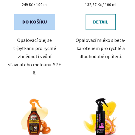
Měrná
Měrná
249 Kč / 100 ml
132,67 Kč / 100 ml
cena:
cena:
DO KOŠÍKU
DETAIL
Opalovací olej se
Opalovací mléko s beta-
třpytkami pro rychlé
karotenem pro rychlé a
zhnědnutí s vůní
dlouhodobé opálení.
šťavnatého melounu. SPF
6.