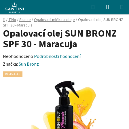
Přejít
Hledat
NÁKUPN
na
KOŠÍK
obsah
Domů
/
Tělo
/
Slunce
/
Opalovací mléka a oleje
/
Opalovací olej SUN BRONZ
SPF 30 - Maracuja
Opalovací olej SUN BRONZ
SPF 30 - Maracuja
Průměrné
Neohodnoceno
Podrobnosti hodnocení
hodnocení
Značka:
Sun Bronz
produktu
BESTSELLER
je
0,0
z
5
hvězdiček.