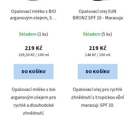
Opalovací mléko s BIO
Opalovací olej SUN
arganovým olejem, SPF
BRONZ SPF 10 - Maracuja
30 SUN VITAL
Průměrné
Skladem
(1 ks)
Skladem
(5 ks)
hodnocení
produktu
219 Kč
219 Kč
je
Měrná
Měrná
109,50 Kč / 100 ml
146 Kč / 100 ml
cena:
cena:
5,0
z
DO KOŠÍKU
DO KOŠÍKU
5
hvězdiček.
Opalovací mléko s bio
Opalovací olej pro rychlé
arganovým olejem pro
zhnědnutí s tropickou vůní
rychlé a dlouhodobé
maracuji. SPF 10.
zhnědnutí.