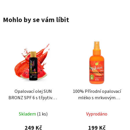
Mohlo by se vám líbit
Opalovací olej SUN
100% Přírodní opalovací
BRONZ SPF 6 s třpytivým
mléko s mrkvovým
efektem - Melon
extraktem, SPF 20
Skladem
(1 ks)
Vyprodáno
249 Kč
199 Kč