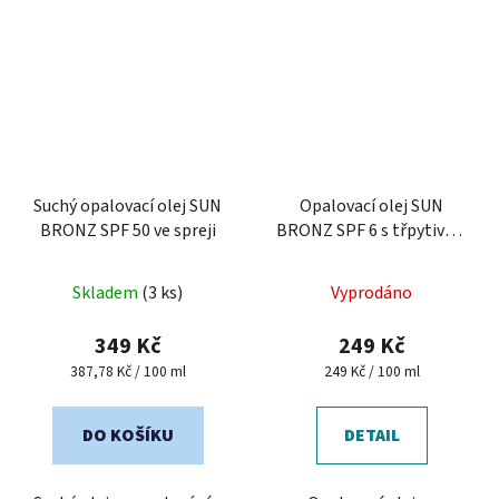
Suchý opalovací olej SUN
Opalovací olej SUN
BRONZ SPF 50 ve spreji
BRONZ SPF 6 s třpytivým
efektem - Chocolate
Průměrné
Skladem
(3 ks)
Vyprodáno
hodnocení
produktu
349 Kč
249 Kč
je
Měrná
Měrná
387,78 Kč / 100 ml
249 Kč / 100 ml
cena:
cena:
5,0
z
DO KOŠÍKU
DETAIL
5
hvězdiček.