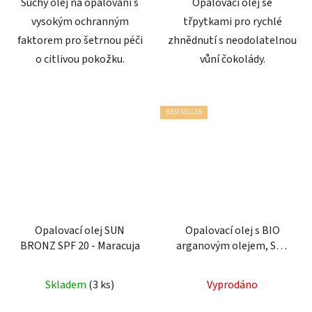
Suchý olej na opalování s
Opalovací olej se
vysokým ochranným
třpytkami pro rychlé
faktorem pro šetrnou péči
zhnědnutí s neodolatelnou
o citlivou pokožku.
vůní čokolády.
BESTSELLER
Opalovací olej SUN
Opalovací olej s BIO
BRONZ SPF 20 - Maracuja
arganovým olejem, SPF
30 SUN VITAL
Průměrné
Skladem
(3 ks)
Vyprodáno
hodnocení
produktu