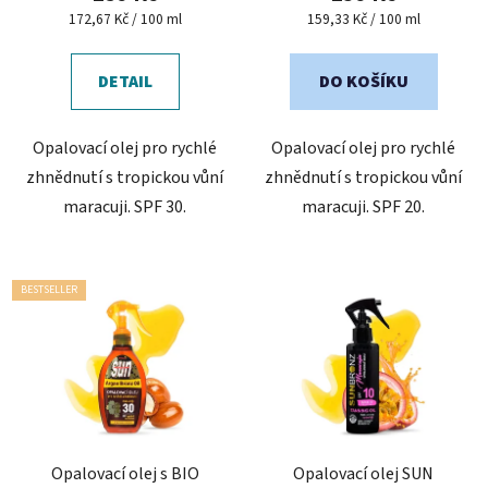
Měrná
Měrná
172,67 Kč / 100 ml
159,33 Kč / 100 ml
cena:
cena:
DETAIL
DO KOŠÍKU
Opalovací olej pro rychlé
Opalovací olej pro rychlé
zhnědnutí s tropickou vůní
zhnědnutí s tropickou vůní
maracuji. SPF 30.
maracuji. SPF 20.
BESTSELLER
Opalovací olej s BIO
Opalovací olej SUN