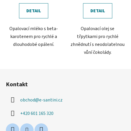
z
DETAIL
DETAIL
5
hvězdiček.
Opalovací mléko s beta-
Opalovací olej se
karotenem pro rychlé a
třpytkami pro rychlé
dlouhodobé opálení.
zhnědnutí s neodolatelnou
vůní čokolády.
Z
á
Kontakt
p
a
obchod
@
e-santini.cz
t
í
+420 601 165 320