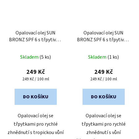
Opalovací olej SUN
Opalovací olej SUN
BRONZ SPF 6 s třpytivým
BRONZ SPF 6 s třpytivým
efektem - Piña Colada
efektem - Melon
Skladem
(5 ks)
Skladem
(1 ks)
249 Kč
249 Kč
Měrná
Měrná
249 Kč / 100 ml
249 Kč / 100 ml
cena:
cena:
DO KOŠÍKU
DO KOŠÍKU
Opalovací olej se
Opalovací olej se
třpytkami pro rychlé
třpytkami pro rychlé
zhnědnutí s tropickou vůní
zhnědnutí s vůní