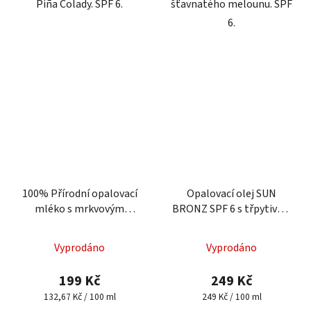
Piña Colady. SPF 6.
šťavnatého melounu. SPF
6.
100% Přírodní opalovací
Opalovací olej SUN
mléko s mrkvovým
BRONZ SPF 6 s třpytivým
extraktem, SPF 20
efektem - Chocolate
Průměrné
Vyprodáno
Vyprodáno
hodnocení
produktu
199 Kč
249 Kč
je
Měrná
Měrná
132,67 Kč / 100 ml
249 Kč / 100 ml
cena:
cena:
5,0