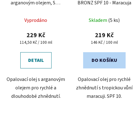
arganovým olejem, SPF
BRONZ SPF 10 - Maracuja
30 SUN VITAL
Průměrné
Vyprodáno
Skladem
(5 ks)
hodnocení
produktu
229 Kč
219 Kč
je
Měrná
Měrná
114,50 Kč / 100 ml
146 Kč / 100 ml
cena:
cena:
5,0
z
DETAIL
DO KOŠÍKU
5
hvězdiček.
Opalovací olej s arganovým
Opalovací olej pro rychlé
olejem pro rychlé a
zhnědnutí s tropickou vůní
dlouhodobé zhnědnutí.
maracuji. SPF 10.