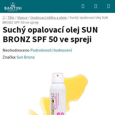
Přejít
Hledat
NÁKUPN
na
KOŠÍK
obsah
Domů
/
Tělo
/
Slunce
/
Opalovací mléka a oleje
/
Suchý opalovací olej SUN
BRONZ SPF 50 ve spreji
Suchý opalovací olej SUN
BRONZ SPF 50 ve spreji
Průměrné
Neohodnoceno
Podrobnosti hodnocení
hodnocení
Značka:
Sun Bronz
produktu
je
0,0
z
5
hvězdiček.