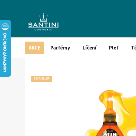
Přejít
na
obsah
AKCE
Parfémy
Líčení
Pleť
T
BESTSELLER