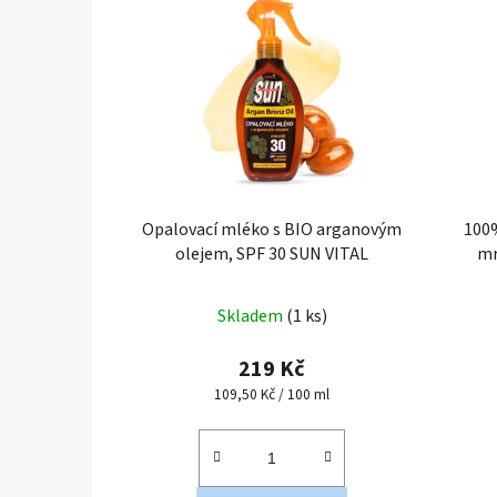
Opalovací mléko s BIO arganovým
100%
olejem, SPF 30 SUN VITAL
mr
Průměrné
Skladem
(1 ks)
hodnocení
produktu
219 Kč
je
Měrná
109,50 Kč / 100 ml
cena:
5,0
z
5