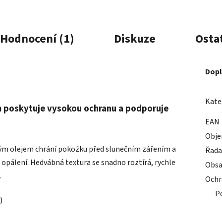
Hodnocení (1)
Diskuze
Osta
Dopl
Kate
m poskytuje vysokou ochranu a podporuje
EAN
Obj
ým olejem chrání pokožku před slunečním zářením a
Řada
pálení. Hedvábná textura se snadno roztírá, rychle
Obsa
.
Ochr
P
)