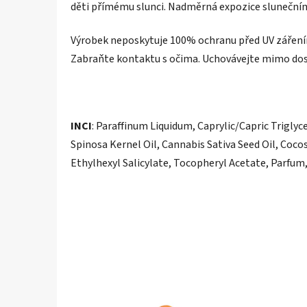
děti přímému slunci. Nadměrná expozice slunečnímu
Výrobek neposkytuje 100% ochranu před UV záření
Zabraňte kontaktu s očima. Uchovávejte mimo dos
INCI
:
Paraffinum Liquidum, Caprylic/Capric Triglyc
Spinosa Kernel Oil, Cannabis Sativa Seed Oil, Coc
Ethylhexyl Salicylate, Tocopheryl Acetate, Parfu