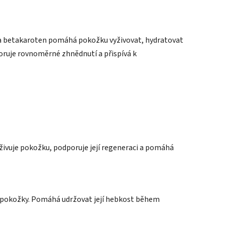
 a betakaroten pomáhá pokožku vyživovat, hydratovat
ruje rovnoměrné zhnědnutí a přispívá k
yživuje pokožku, podporuje její regeneraci a pomáhá
t pokožky. Pomáhá udržovat její hebkost během