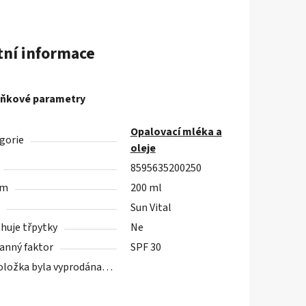
tní informace
ňkové parametry
Opalovací mléka a
gorie
oleje
8595635200250
em
200 ml
Sun Vital
huje třpytky
Ne
anný faktor
SPF 30
oložka byla vyprodána…