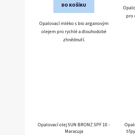
hvězdiček.
DO KOŠÍKU
Opalo
pro 
Opalovací mléko s bio arganovým
olejem pro rychlé a dlouhodobé
zhnědnutí.
Opalovací olej SUN BRONZ SPF 10 -
Opal
Maracuja
třpy