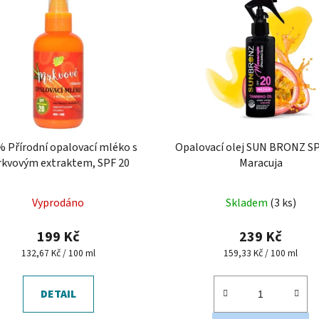
 Přírodní opalovací mléko s
Opalovací olej SUN BRONZ SP
kvovým extraktem, SPF 20
Maracuja
Vyprodáno
Skladem
(3 ks)
199 Kč
239 Kč
Měrná
Měrná
132,67 Kč / 100 ml
159,33 Kč / 100 ml
cena:
cena:
DETAIL