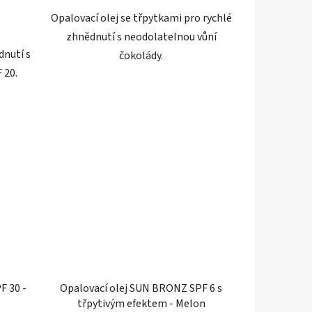
hvězdiček.
Opalovací olej se třpytkami pro rychlé
zhnědnutí s neodolatelnou vůní
dnutí s
čokolády.
 20.
F 30 -
Opalovací olej SUN BRONZ SPF 6 s
třpytivým efektem - Melon