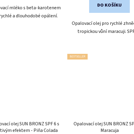
DO KOŠÍKU
vací mléko s beta-karotenem
rychlé a dlouhodobé opálení.
Opalovací olej pro rychlé zhně
tropickou vůní maracuji. SPF
BESTSELLER
ovací olej SUN BRONZ SPF 6 s
Opalovací olej SUN BRONZ SP
tivým efektem - Piña Colada
Maracuja