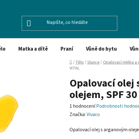
ělo
Matka a dítě
Praní
Vůně do bytu
Vůn
Domů
/
Tělo
/
Slunce
/
Opalovací mléka a 
VITAL
Opalovací olej
olejem, SPF 30
Průměrné
1 hodnocení
Podrobnosti hodno
hodnocení
Značka:
Vivaco
produktu
Opalovací olej s arganovým olej
je