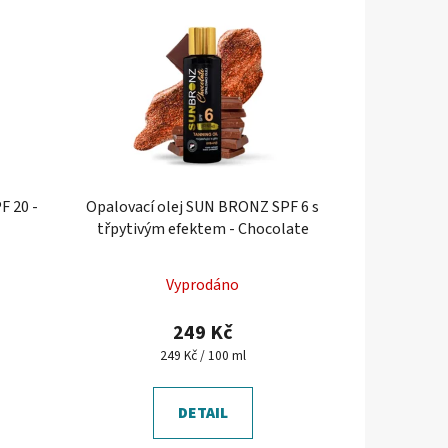
F 20 -
Opalovací olej SUN BRONZ SPF 6 s
třpytivým efektem - Chocolate
Průměrné
Vyprodáno
hodnocení
produktu
249 Kč
je
Měrná
249 Kč / 100 ml
cena:
5,0
z
DETAIL
5