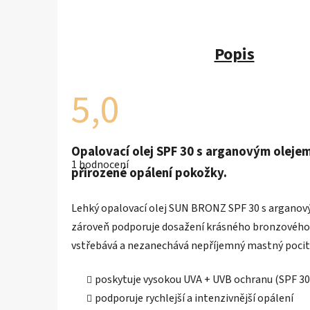
Popis
5,0
Průměrné
Opalovací olej SPF 30 s arganovým oleje
hodnocení
1 hodnocení
produktu
přirozené opálení pokožky.
je
5,0
z
Lehký opalovací olej SUN BRONZ SPF 30 s arganov
5
hvězdiček.
zároveň podporuje dosažení krásného bronzového o
vstřebává a nezanechává nepříjemný mastný pocit
poskytuje vysokou UVA + UVB ochranu (SPF 30
podporuje rychlejší a intenzivnější opálení