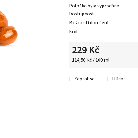
5,0
Položka byla vyprodána…
z
Dostupnost
5
Možnosti doručení
hvězdiček.
Kód:
229 Kč
Měrná cena:
114,50 Kč / 100 ml
Zeptat se
Hlídat