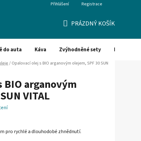
Přihlášení
Registrace
PRÁZDNÝ KOŠÍK
NÁKUPNÍ
KOŠÍK
ě do auta
Káva
Zvýhodněné sety
Dezinfekce
oleje
/
Opalovací olej s BIO arganovým olejem, SPF 30 SUN
 s BIO arganovým
 SUN VITAL
cení
em pro rychlé a dlouhodobé zhnědnutí.