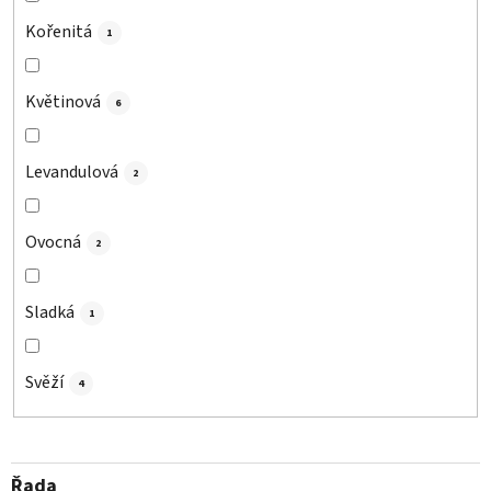
Kořenitá
1
Květinová
6
Levandulová
2
Ovocná
2
Sladká
1
Svěží
4
Řada