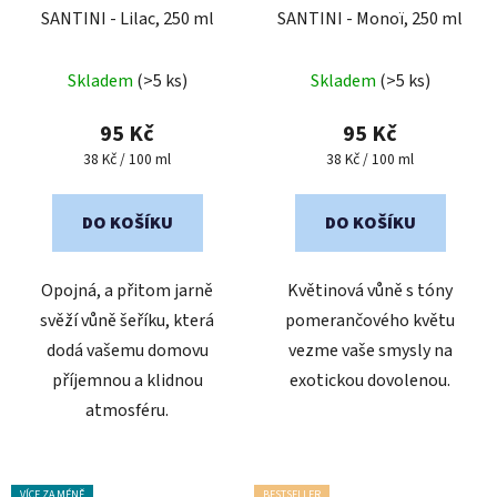
SANTINI - Lilac, 250 ml
SANTINI - Monoï, 250 ml
Průměrné
Průměrné
Skladem
(>5 ks)
Skladem
(>5 ks)
hodnocení
hodnocení
produktu
produktu
95 Kč
95 Kč
je
je
Měrná
Měrná
38 Kč / 100 ml
38 Kč / 100 ml
cena:
cena:
5,0
4,5
z
z
DO KOŠÍKU
DO KOŠÍKU
5
5
hvězdiček.
hvězdiček.
Opojná, a přitom jarně
Květinová vůně s tóny
svěží vůně šeříku, která
pomerančového květu
dodá vašemu domovu
vezme vaše smysly na
příjemnou a klidnou
exotickou dovolenou.
atmosféru.
VÍCE ZA MÉNĚ
BESTSELLER