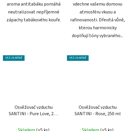
aroma antitabáku pomáhá
vdechne vašemu domovu
neutralizovat nepříjemné
atmosféru vkusu a
zápachy tabákového kouře.
rafinovanosti. Dřevitá vůně,
kterou harmonicky
doplňují tóny vybraného...
VÍCE ZA MÉNĚ
VÍCE ZA MÉNĚ
Osvěžovač vzduchu
Osvěžovač vzduchu
SANTINI - Pure Love, 250
SANTINI - Rose, 250 ml
ml
Průměrné
Skladem
(>5 ks)
Skladem
(>5 ks)