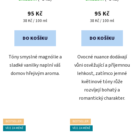
hodnocení
produktu
95 Kč
95 Kč
je
Měrná
Měrná
38 Kč / 100 ml
38 Kč / 100 ml
cena:
cena:
5,0
z
DO KOŠÍKU
DO KOŠÍKU
5
hvězdiček.
Tóny smyslné magnólie a
Ovocné nuance dodávají
sladké vanilky naplní váš
vůni osvěžující a příjemnou
domov hřejivým aroma.
lehkost, zatímco jemné
květinové tóny růže
rozvíjejí bohatý a
romantický charakter.
BESTSELLER
BESTSELLER
VÍCE ZA MÉNĚ
VÍCE ZA MÉNĚ