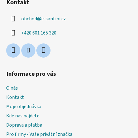
Kontakt
p
a
obchod
@
e-santini.cz
t
í
+420 601 165 320
Informace pro vás
O nás
Kontakt
Moje objednávka
Kde nás najdete
Doprava a platba
Pro firmy - Vaše privátní značka