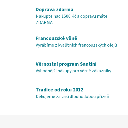
a
á
c
n
Doprava zdarma
í
í
Nakupte nad 1500 Kč a dopravu máte
p
ZDARMA
r
v
Francouzské vůně
k
y
Vyrábíme z kvalitních francouzských olejů
v
ý
Věrnostní program Santini+
p
i
Výhodnější nákupy pro věrné zákazníky
s
u
Tradice od roku 2012
Děkujeme za vaši dlouhodobou přízeň
Z
á