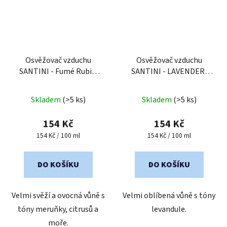
Osvěžovač vzduchu
Osvěžovač vzduchu
SANTINI - Fumé Rubis,
SANTINI - LAVENDER,
100 ml
100 ml
Průměrné
Průměrné
Skladem
(>5 ks)
Skladem
(>5 ks)
hodnocení
hodnocení
produktu
produktu
154 Kč
154 Kč
je
je
Měrná
Měrná
154 Kč / 100 ml
154 Kč / 100 ml
cena:
cena:
5,0
5,0
z
z
DO KOŠÍKU
DO KOŠÍKU
5
5
hvězdiček.
hvězdiček.
Velmi svěží a ovocná vůně s
Velmi oblíbená vůně s tóny
tóny meruňky, citrusů a
levandule.
moře.