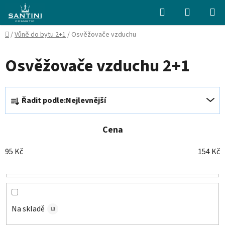
Přejít
Hledat
NÁKUPN
na
KOŠÍK
obsah
Domů
/
Vůně do bytu 2+1
/
Osvěžovače vzduchu
Osvěžovače vzduchu 2+1
Ř
Řadit podle:
Nejlevnější
a
z
e
Cena
n
95
Kč
154
Kč
í
p
r
o
d
Na skladě
12
u