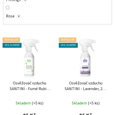
Rose
2
V
BESTSELLER
BESTSELLER
ý
VÍCE ZA MÉNĚ
VÍCE ZA MÉNĚ
p
i
s
p
r
o
Osvěžovač vzduchu
Osvěžovač vzduchu
SANTINI - Fumé Rubis,
SANTINI - Lavender, 250
d
250 ml
ml
u
Průměrné
Průměrné
k
Skladem
(>5 ks)
Skladem
(>5 ks)
hodnocení
hodnocení
t
produktu
produktu