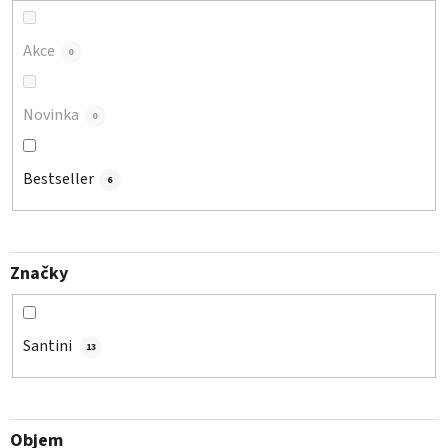
k
t
Akce
0
ů
Novinka
0
Bestseller
6
Značky
Santini
13
Objem