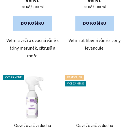
95 Kč
95 Kč
ů
je
je
Měrná
Měrná
38 Kč / 100 ml
38 Kč / 100 ml
cena:
cena:
4,6
5,0
z
z
DO KOŠÍKU
DO KOŠÍKU
5
5
hvězdiček.
hvězdiček.
Velmi svěží a ovocná vůně s
Velmi oblíbená vůně s tóny
tóny meruněk, citrusů a
levandule.
moře.
VÍCE ZA MÉNĚ
BESTSELLER
VÍCE ZA MÉNĚ
Osvěžovač vzduchu
Osvěžovač vzduchu