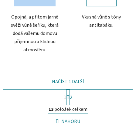
5
5
hvězdiček.
hvězdiček.
Opojná, a přitom jarně
Vkusná vůně s tóny
svěží vůně šeříku, která
antitabáku.
dodá vašemu domovu
příjemnou a klidnou
atmosféru.
NAČÍST 1 DALŠÍ
S
1
t
2
r
O
á
13
položek celkem
v
n
l
k
NAHORU
á
o
d
v