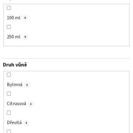
100 ml
5
250 ml
8
Druh vůně
Bylinná
2
Citrusová
1
Dřevitá
3