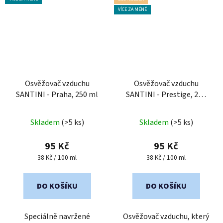
VÍCE ZA MÉNĚ
Osvěžovač vzduchu
Osvěžovač vzduchu
SANTINI - Praha, 250 ml
SANTINI - Prestige, 250
ml
Průměrné
Průměrné
Skladem
(>5 ks)
Skladem
(>5 ks)
hodnocení
hodnocení
produktu
produktu
95 Kč
95 Kč
je
je
Měrná
Měrná
38 Kč / 100 ml
38 Kč / 100 ml
cena:
cena:
2,0
4,9
z
z
DO KOŠÍKU
DO KOŠÍKU
5
5
hvězdiček.
hvězdiček.
Speciálně navržené
Osvěžovač vzduchu, který