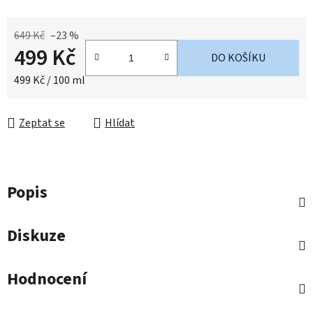
649 Kč
–23 %
499 Kč
DO KOŠÍKU
Měrná cena:
499 Kč / 100 ml
Zeptat se
Hlídat
Popis
Diskuze
Hodnocení