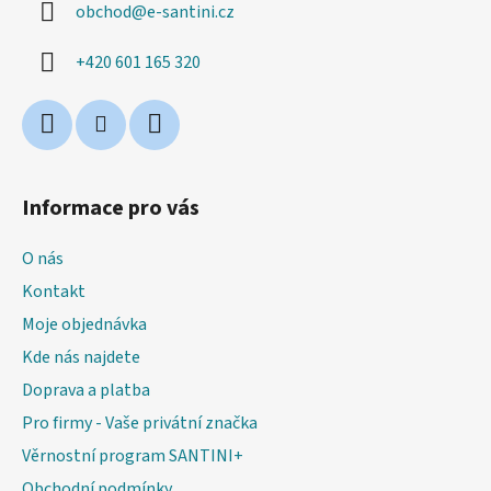
obchod
@
e-santini.cz
t
í
+420 601 165 320
Informace pro vás
O nás
Kontakt
Moje objednávka
Kde nás najdete
Doprava a platba
Pro firmy - Vaše privátní značka
Věrnostní program SANTINI+
Obchodní podmínky