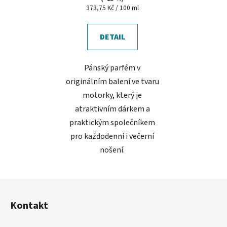
Měrná
373,75 Kč / 100 ml
5,0
cena:
z
5
DETAIL
hvězdiček.
Pánský parfém v
originálním balení ve tvaru
motorky, který je
atraktivním dárkem a
praktickým společníkem
pro každodenní i večerní
nošení.
Z
á
Kontakt
p
a