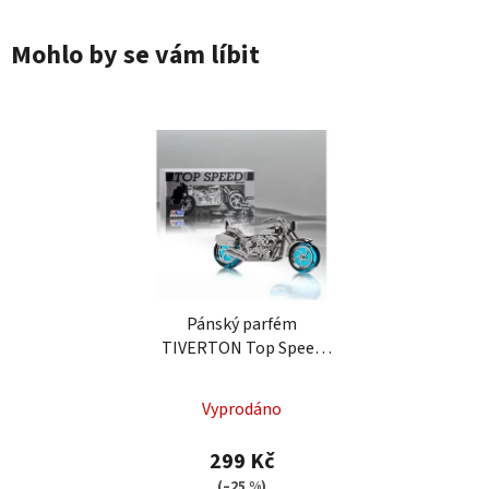
Mohlo by se vám líbit
Pánský parfém
TIVERTON Top Speed
Silver 80 ml
Průměrné
Vyprodáno
hodnocení
produktu
299 Kč
je
(–25 %)