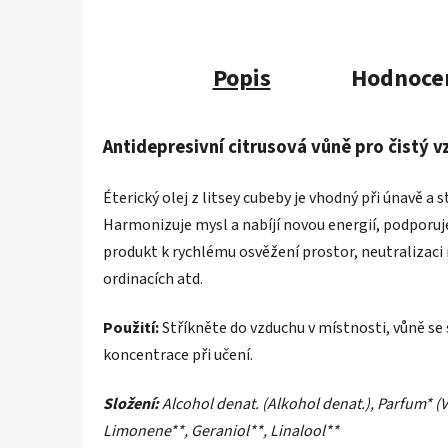
Popis
Hodnoce
Antidepresivní citrusová vůně pro čistý v
Éterický olej z litsey cubeby je vhodný při únavě a
Harmonizuje mysl a nabíjí novou energií, podporuje 
produkt k rychlému osvěžení prostor, neutralizaci
ordinacích atd.
Použití:
Stříkněte do vzduchu v místnosti, vůně se 
koncentrace při učení.
Složení:
Alcohol denat. (Alkohol denat.), Parfum* (V
Limonene**, Geraniol**, Linalool**