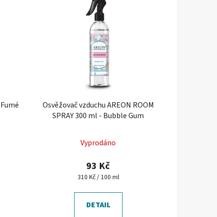
- Fumé
Osvěžovač vzduchu AREON ROOM
SPRAY 300 ml - Bubble Gum
Průměrné
Vyprodáno
hodnocení
produktu
93 Kč
je
Měrná
310 Kč / 100 ml
cena:
5,0
z
DETAIL
5