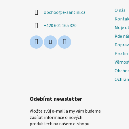
p
a
O nás
obchod
@
e-santini.cz
t
Kontak
í
+420 601 165 320
Moje o
Kde nás
Doprav
Pro fir
Věrnos
Obchod
Ochran
Odebírat newsletter
Vložte svůj e-mail a my vám budeme
zasílat informace o nových
produktech na našem e-shopu.