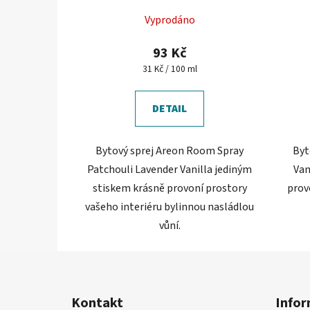
Průměrné
Vyprodáno
hodnocení
produktu
93 Kč
je
Měrná
31 Kč / 100 ml
cena:
5,0
z
DETAIL
5
hvězdiček.
Bytový sprej Areon Room Spray
Byt
Patchouli Lavender Vanilla jediným
Van
stiskem krásně provoní prostory
prov
vašeho interiéru bylinnou nasládlou
vůní.
Z
á
Kontakt
Infor