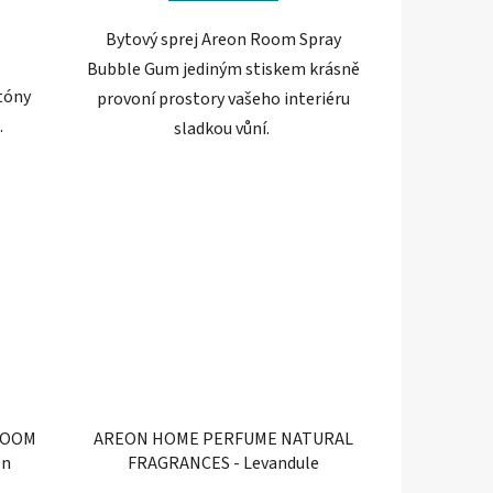
hvězdiček.
Bytový sprej Areon Room Spray
Bubble Gum jediným stiskem krásně
 tóny
provoní prostory vašeho interiéru
.
sladkou vůní.
 ROOM
AREON HOME PERFUME NATURAL
en
FRAGRANCES - Levandule