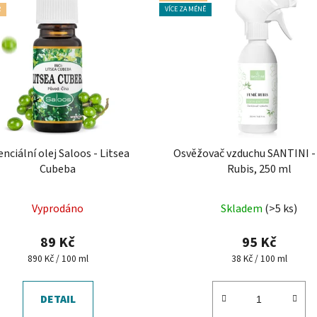
R
VÍCE ZA MÉNĚ
enciální olej Saloos - Litsea
Osvěžovač vzduchu SANTINI 
Cubeba
Rubis, 250 ml
Průměrné
Průměrné
Vyprodáno
Skladem
(>5 ks)
hodnocení
hodnocení
produktu
produktu
89 Kč
95 Kč
je
je
Měrná
Měrná
890 Kč / 100 ml
38 Kč / 100 ml
cena:
cena:
5,0
4,6
z
z
DETAIL
5
5