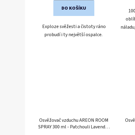
hvězdiček.
DO KOŠÍKU
100
oblí
Exploze svěžesti a čistoty ráno
náladu,
probudí i ty největší ospalce.
Osvěžovač vzduchu AREON ROOM
Osvě
SPRAY 300 ml - Patchouli Lavender
Vanilla