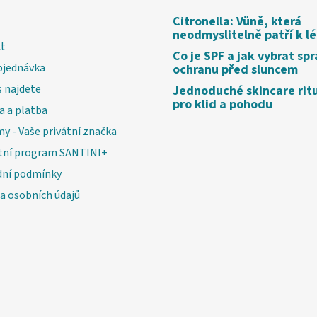
Citronella: Vůně, která
neodmyslitelně patří k l
t
Co je SPF a jak vybrat sp
bjednávka
ochranu před sluncem
 najdete
Jednoduché skincare rit
pro klid a pohodu
a a platba
my - Vaše privátní značka
tní program SANTINI+
ní podmínky
a osobních údajů