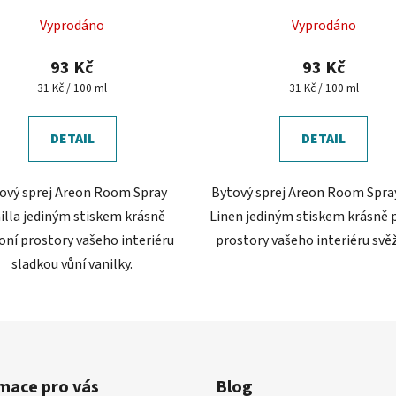
Vyprodáno
Vyprodáno
93 Kč
93 Kč
Měrná
Měrná
31 Kč / 100 ml
31 Kč / 100 ml
cena:
cena:
DETAIL
DETAIL
ový sprej Areon Room Spray
Bytový sprej Areon Room Spray
illa jediným stiskem krásně
Linen jediným stiskem krásně 
oní prostory vašeho interiéru
prostory vašeho interiéru svěž
sladkou vůní vanilky.
mace pro vás
Blog