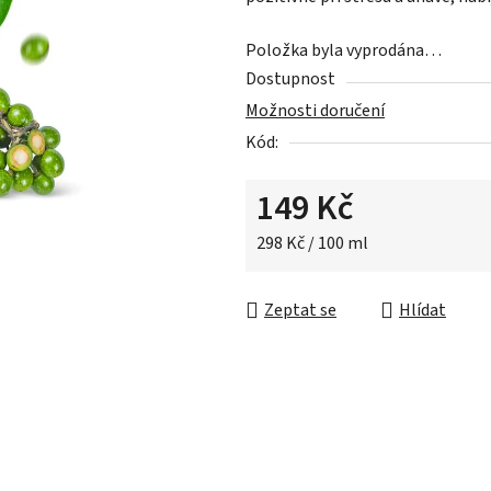
0,0
z
Položka byla vyprodána…
5
Dostupnost
hvězdiček.
Možnosti doručení
Kód:
149 Kč
Měrná cena:
298 Kč / 100 ml
Zeptat se
Hlídat