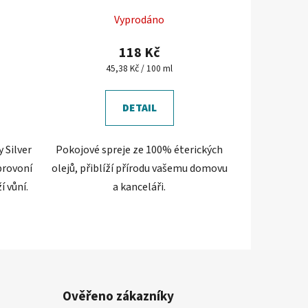
Vyprodáno
118 Kč
Měrná
45,38 Kč / 100 ml
cena:
DETAIL
 Silver
Pokojové spreje ze 100% éterických
provoní
olejů, přiblíží přírodu vašemu domovu
í vůní.
a kanceláři.
Ověřeno zákazníky