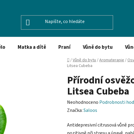
ělo
Matka a dítě
Praní
Vůně do bytu
Vůn
Domů
/
Vůně do bytu
/
Aromaterapie
/
Osv
Litsea Cubeba
Přírodní osvěž
Litsea Cubeba
Průměrné
Neohodnoceno
Podrobnosti hod
hodnocení
Značka:
Saloos
produktu
Antidepresivní citrusová vůně pr
je
pozitivně při stresu a únavě, nab