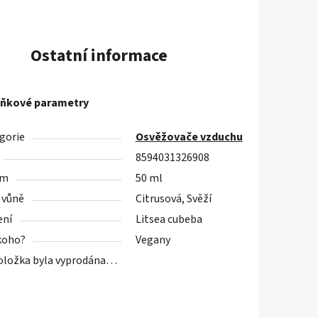
Ostatní informace
ňkové parametry
gorie
Osvěžovače vzduchu
8594031326908
em
50 ml
 vůně
Citrusová, Svěží
ení
Litsea cubeba
koho?
Vegany
oložka byla vyprodána…