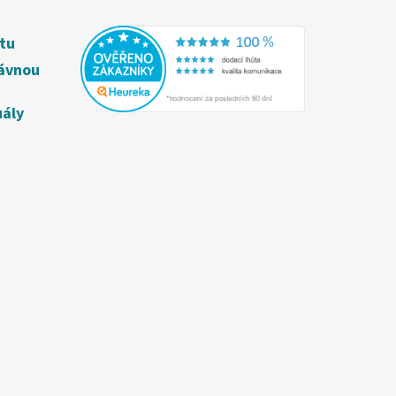
étu
rávnou
uály