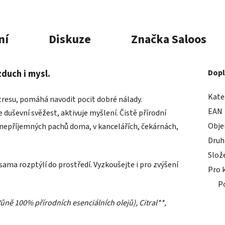
ní
Diskuze
Značka
Saloos
zduch i mysl.
Dopl
Kate
 stresu, pomáhá navodit pocit dobré nálady.
EAN
duševní svěžest, aktivuje myšlení. Čistě přírodní
Obj
 nepříjemných pachů doma, v kancelářích, čekárnách,
Druh
Slož
sama rozptýlí do prostředí. Vyzkoušejte i pro zvýšení
Pro 
P
ůně 100% přírodních esenciálních olejů), Citral**,