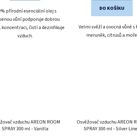
hvězdiček.
hvězdiček.
DO KOŠÍKU
% přírodní esenciální olej s
benou vůní podporuje dobrou
Velmi svěží a ovocná vůně s
 koncentraci, čistí a dezinfikuje
meruněk, citrusů a moře
vzduch.
žovač vzduchu AREON ROOM
Osvěžovač vzduchu AREON
SPRAY 300 ml - Vanilla
SPRAY 300 ml - Silver Lin