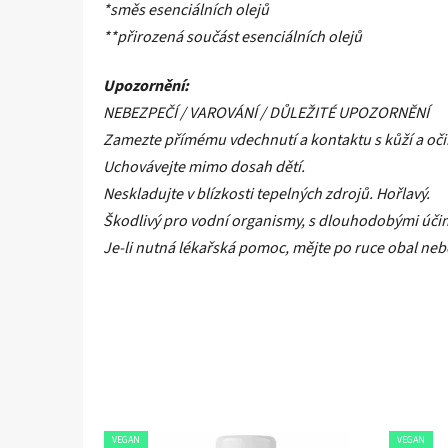
*směs esenciálních olejů
**přirozená součást esenciálních olejů
Upozornění:
NEBEZPEČÍ / VAROVÁNÍ / DŮLEŽITÉ UPOZORNĚNÍ
Zamezte přímému vdechnutí a kontaktu s kůží a oči
Uchovávejte mimo dosah dětí.
Neskladujte v blízkosti tepelných zdrojů. Hořlavý.
Škodlivý pro vodní organismy, s dlouhodobými účin
Je-li nutná lékařská pomoc, mějte po ruce obal neb
VEGAN
VEGAN