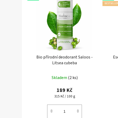
BESTSELLE
Bio přírodní deodorant Saloos -
Es
Litsea cubeba
Průměrné
Skladem
(2 ks)
hodnocení
produktu
189 Kč
je
Měrná
315 Kč / 100 g
cena:
5,0
z
5