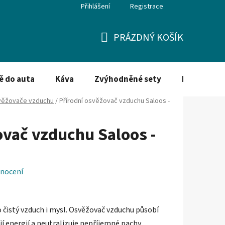
Přihlášení
Registrace
PRÁZDNÝ KOŠÍK
NÁKUPNÍ
KOŠÍK
ě do auta
Káva
Zvýhodněné sety
Dezinfekce
ěžovače vzduchu
/
Přírodní osvěžovač vzduchu Saloos -
ovač vzduchu Saloos -
nocení
o čistý vzduch i mysl. Osvěžovač vzduchu působí
íjí energií a neutralizuje nepříjemné pachy.