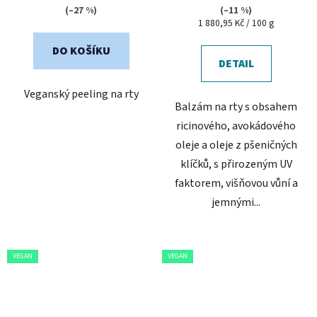
je
je
(–27 %)
(–11 %)
Měrná
1 880,95 Kč / 100 g
5,0
5,0
cena:
z
z
DO KOŠÍKU
5
5
DETAIL
hvězdiček.
hvězdiček.
Veganský peeling na rty
Balzám na rty s obsahem
ricinového, avokádového
oleje a oleje z pšeničných
klíčků, s přirozeným UV
faktorem, višňovou vůní a
jemnými...
VEGAN
VEGAN