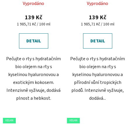
Vyprodáno
Vyprodáno
139 Kč
139 Kč
Měrná
Měrná
1 985,71 Kč / 100 ml
1 985,71 Kč / 100 ml
cena:
cena:
DETAIL
DETAIL
Pečujte o rty s hydratačním
Pečujte o rty s hydratačním
bio olejem na rty s
bio olejem na rty s
kyselinou hyaluronovou a
kyselinou hyaluronovou a
exotickým kokosem.
přírodní vůní tropických
Intenzivně vyživuje, dodává
plodů. Intenzivně vyživuje,
plnost a hebkost.
dodává...
VEGAN
VEGAN