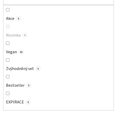
u
k
t
Akce
1
ů
Novinka
0
Vegan
11
Zvýhodněný set
1
Bestseller
2
EXPIRACE
1