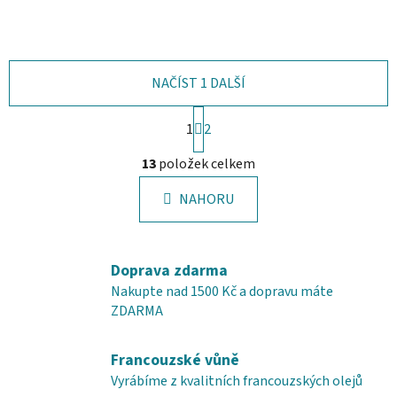
NAČÍST 1 DALŠÍ
S
1
t
2
r
O
á
13
položek celkem
v
n
l
k
NAHORU
á
o
d
v
a
á
c
n
Doprava zdarma
í
í
Nakupte nad 1500 Kč a dopravu máte
p
ZDARMA
r
v
Francouzské vůně
k
y
Vyrábíme z kvalitních francouzských olejů