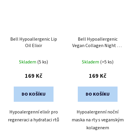
Bell Hypoallergenic Lip
Bell Hypoallergenic
Oil Elixir
Vegan Collagen Night Lip
Mask
Skladem
(5 ks)
Skladem
(>5 ks)
169 Kč
169 Kč
DO KOŠÍKU
DO KOŠÍKU
Hypoalergenní elixír pro
Hypoalergenní noční
regeneraci a hydrataci rtů
maska na rty s veganským
kolagenem