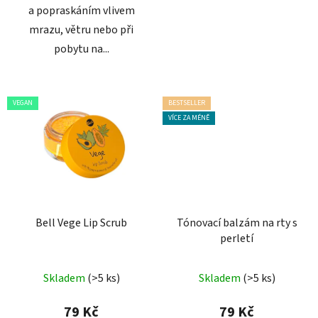
a popraskáním vlivem
mrazu, větru nebo při
pobytu na...
VEGAN
BESTSELLER
VÍCE ZA MÉNĚ
Bell Vege Lip Scrub
Tónovací balzám na rty s
perletí
Průměrné
Průměrné
Skladem
(>5 ks)
Skladem
(>5 ks)
hodnocení
hodnocení
produktu
produktu
79 Kč
79 Kč