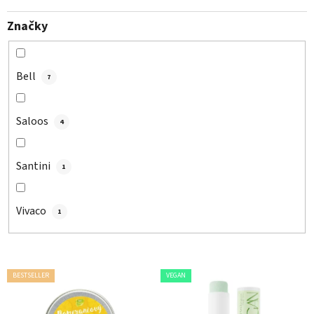
Značky
Bell
7
Saloos
4
Santini
1
Vivaco
1
V
BESTSELLER
VEGAN
ý
p