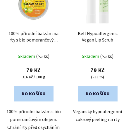
i
s
p
r
o
100% přírodní balzám na
Bell Hypoallergenic
rty s bio pomerančovým
Vegan Lip Scrub
d
olejem
u
Průměrné
Průměrné
k
Skladem
(>5 ks)
Skladem
(>5 ks)
hodnocení
hodnocení
t
produktu
produktu
79 Kč
79 Kč
ů
je
je
Měrná
316 Kč / 100 g
(–33 %)
cena:
5,0
5,0
z
z
DO KOŠÍKU
DO KOŠÍKU
5
5
hvězdiček.
hvězdiček.
100% přírodní balzám s bio
Veganský hypoalergenní
pomerančovým olejem.
cukrový peeling na rty
Chrání rty před osycháním