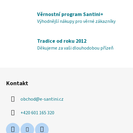
v
ý
Věrnostní program Santini+
p
i
Výhodnější nákupy pro věrné zákazníky
s
u
Tradice od roku 2012
Děkujeme za vaši dlouhodobou přízeň
Z
á
Kontakt
p
a
obchod
@
e-santini.cz
t
í
+420 601 165 320