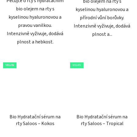
Pečujte o rty s hydratačním
bio olejem na rty s
bio olejem na rty s
kyselinou hyaluronovou a
kyselinou hyaluronovou a
přírodní vůní borůvky.
pravou vanilkou.
Intenzivně vyživuje, dodává
Intenzivně vyživuje, dodává
plnost a...
plnost a hebkost.
VEGAN
VEGAN
Bio Hydratační sérum na
Bio Hydratační sérum na
rty Saloos – Kokos
rty Saloos – Tropical