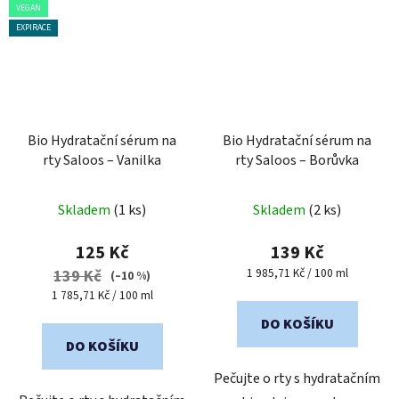
VEGAN
EXPIRACE
Bio Hydratační sérum na
Bio Hydratační sérum na
rty Saloos – Vanilka
rty Saloos – Borůvka
Skladem
(1 ks)
Skladem
(2 ks)
125 Kč
139 Kč
Měrná
1 985,71 Kč / 100 ml
139 Kč
(–10 %)
cena:
Měrná
1 785,71 Kč / 100 ml
cena:
DO KOŠÍKU
DO KOŠÍKU
Pečujte o rty s hydratačním