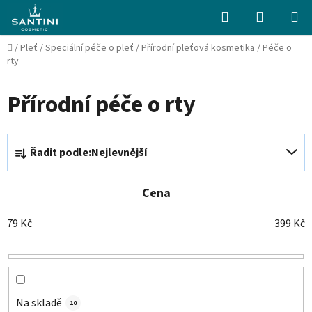
Přejít
Hledat
NÁKUPN
na
KOŠÍK
obsah
Domů
/
Pleť
/
Speciální péče o pleť
/
Přírodní pleťová kosmetika
/
Péče o
rty
Přírodní péče o rty
Ř
Řadit podle:
Nejlevnější
a
z
e
Cena
n
79
Kč
399
Kč
í
p
r
o
d
Na skladě
10