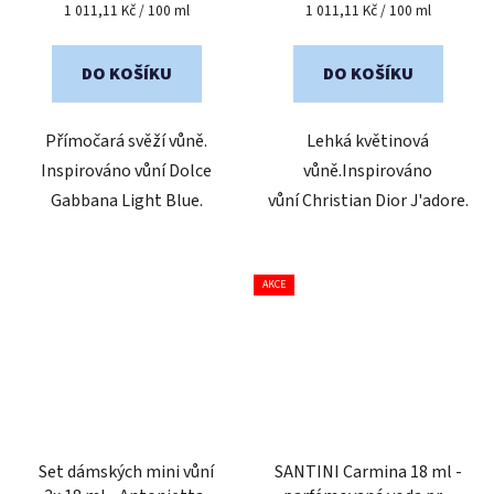
4,5
Měrná
Měrná
1 011,11 Kč / 100 ml
1 011,11 Kč / 100 ml
cena:
cena:
z
5
DO KOŠÍKU
DO KOŠÍKU
hvězdiček.
Přímočará svěží vůně.
Lehká květinová
Inspirováno vůní Dolce
vůně.Inspirováno
Gabbana Light Blue.
vůní Christian Dior J'adore.
AKCE
Set dámských mini vůní
SANTINI Carmina 18 ml -