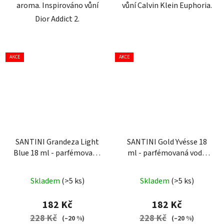
aroma. Inspirováno vůní
vůní Calvin Klein Euphoria.
Dior Addict 2.
AKCE
AKCE
SANTINI Grandeza Light
SANTINI Gold Yvésse 18
Blue 18 ml - parfémovaná
ml - parfémovaná voda
voda pro ženy
| cestovní
pro ženy
| cestovní mini
Průměrné
mini balení
balení
Skladem
(>5 ks)
Skladem
(>5 ks)
hodnocení
produktu
182 Kč
182 Kč
je
228 Kč
228 Kč
(–20 %)
(–20 %)