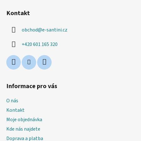
Z
á
Kontakt
p
a
obchod
@
e-santini.cz
t
í
+420 601 165 320
Informace pro vás
O nás
Kontakt
Moje objednávka
Kde nás najdete
Doprava a platba