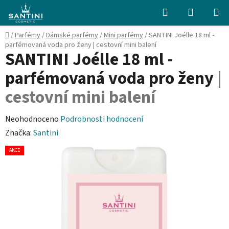
Přejít
Hledat
NÁKUPN
na
KOŠÍK
obsah
Domů
/
Parfémy
/
Dámské parfémy
/
Mini parfémy
/
SANTINI Joélle 18 ml -
parfémovaná voda pro ženy
| cestovní mini balení
SANTINI Joélle 18 ml -
parfémovaná voda pro ženy
|
cestovní mini balení
Průměrné
Neohodnoceno
Podrobnosti hodnocení
hodnocení
Značka:
Santini
produktu
AKCE
je
0,0
z
5
hvězdiček.