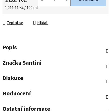
Měrná cena:
1 011,11 Kč / 100 ml
Zeptat se
Hlídat
Popis
Značka
Santini
Diskuze
Hodnocení
Ostatní informace