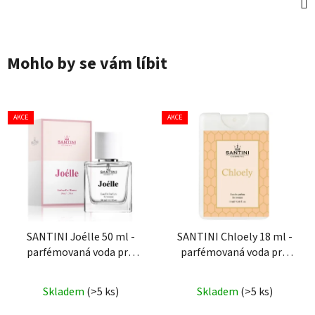
Mohlo by se vám líbit
AKCE
AKCE
SANTINI Joélle 50 ml -
SANTINI Chloely 18 ml -
parfémovaná voda pro
parfémovaná voda pro
ženy
ženy
| cestovní mini
Průměrné
balení
Skladem
(>5 ks)
Skladem
(>5 ks)
hodnocení