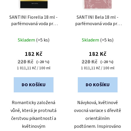
SANTINI Fiorella 18 ml -
SANTINI Bela 18 ml -
parfémovaná voda pro
parfémovaná voda pro
ženy
| cestovní mini
ženy
| cestovní mini
balení
balení
Skladem
(>5 ks)
Skladem
(>5 ks)
182 Kč
182 Kč
228 Kč
228 Kč
(–20 %)
(–20 %)
Měrná
Měrná
1 011,11 Kč / 100 ml
1 011,11 Kč / 100 ml
cena:
cena:
DO KOŠÍKU
DO KOŠÍKU
Romanticky založená
Návyková, květinově
vůně, která je protnutá
ovocná variace s dřevitě
čerstvou pikantností a
orientálním
květinovým
podtónem. Inspirováno