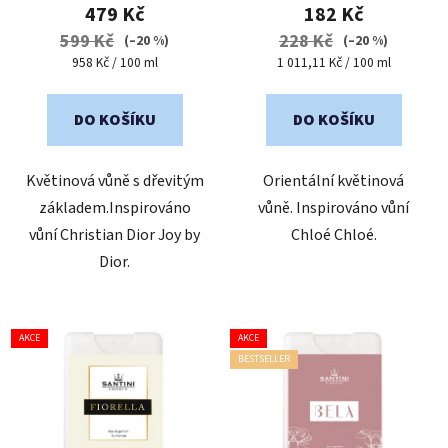
produktu
479 Kč
182 Kč
je
599 Kč
228 Kč
(–20 %)
(–20 %)
4,5
Měrná
Měrná
958 Kč / 100 ml
1 011,11 Kč / 100 ml
cena:
cena:
z
5
DO KOŠÍKU
DO KOŠÍKU
hvězdiček.
Květinová vůně s dřevitým
Orientální květinová
základem.Inspirováno
vůně. Inspirováno vůní
vůní Christian Dior Joy by
Chloé Chloé.
Dior.
AKCE
AKCE
BESTSELLER