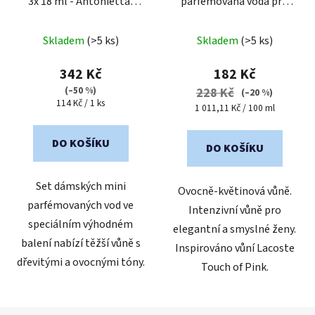
3x 18 ml - Antonietta,
parfémovaná voda pro
Bela, Ginevra
ženy
| cestovní mini
Průměrné
balení
Skladem
(>5 ks)
Skladem
(>5 ks)
hodnocení
produktu
342 Kč
182 Kč
je
(–50 %)
228 Kč
(–20 %)
Měrná
114 Kč / 1 ks
5,0
Měrná
1 011,11 Kč / 100 ml
cena:
cena:
z
5
DO KOŠÍKU
DO KOŠÍKU
hvězdiček.
Set dámských mini
Ovocně-květinová vůně.
parfémovaných vod ve
Intenzivní vůně pro
speciálním výhodném
elegantní a smyslné ženy.
balení nabízí těžší vůně s
Inspirováno vůní Lacoste
dřevitými a ovocnými tóny.
Touch of Pink.