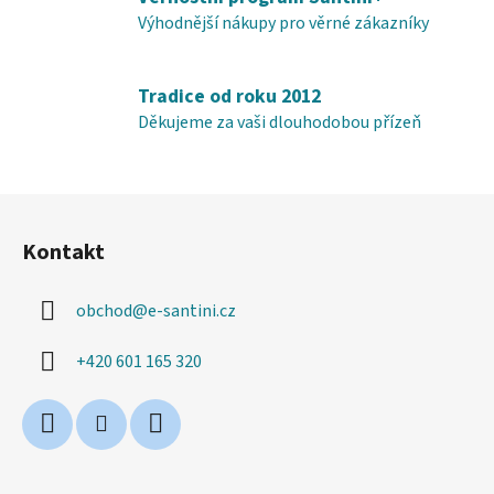
y
Výhodnější nákupy pro věrné zákazníky
v
ý
p
Tradice od roku 2012
i
Děkujeme za vaši dlouhodobou přízeň
s
u
Z
á
Kontakt
p
a
obchod
@
e-santini.cz
t
í
+420 601 165 320