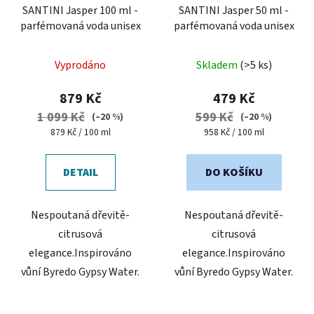
o
SANTINI Jasper 100 ml -
SANTINI Jasper 50 ml -
parfémovaná voda unisex
parfémovaná voda unisex
d
u
k
Vyprodáno
Skladem
(>5 ks)
t
879 Kč
479 Kč
ů
1 099 Kč
599 Kč
(–20 %)
(–20 %)
Měrná
Měrná
879 Kč / 100 ml
958 Kč / 100 ml
cena:
cena:
DETAIL
DO KOŠÍKU
Nespoutaná dřevitě-
Nespoutaná dřevitě-
citrusová
citrusová
elegance.Inspirováno
elegance.Inspirováno
vůní Byredo Gypsy Water.
vůní Byredo Gypsy Water.