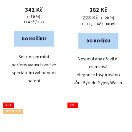
produktu
342 Kč
182 Kč
je
(–50 %)
228 Kč
(–20 %)
Měrná
114 Kč / 1 ks
5,0
Měrná
1 011,11 Kč / 100 ml
cena:
cena:
z
5
DO KOŠÍKU
DO KOŠÍKU
hvězdiček.
Set unisex mini
Nespoutaná dřevitě-
parfémovaných vod ve
citrusová
speciálním výhodném
elegance.Inspirováno
balení
vůní Byredo Gypsy Water.
AKCE
AKCE
BESTSELLER