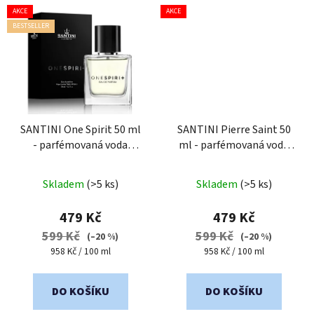
AKCE
AKCE
BESTSELLER
SANTINI One Spirit 50 ml
SANTINI Pierre Saint 50
- parfémovaná voda
ml - parfémovaná voda
unisex
unisex
Průměrné
Průměrné
Skladem
(>5 ks)
Skladem
(>5 ks)
hodnocení
hodnocení
produktu
produktu
479 Kč
479 Kč
je
je
599 Kč
599 Kč
(–20 %)
(–20 %)
5,0
5,0
Měrná
Měrná
958 Kč / 100 ml
958 Kč / 100 ml
cena:
cena:
z
z
5
5
DO KOŠÍKU
DO KOŠÍKU
hvězdiček.
hvězdiček.