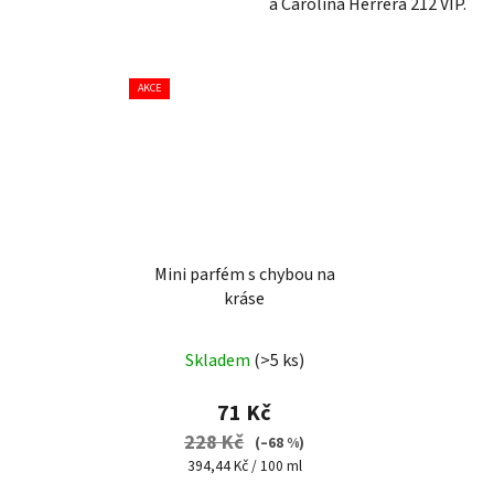
a Carolina Herrera 212 VIP.
AKCE
Mini parfém s chybou na
kráse
Průměrné
Skladem
(>5 ks)
hodnocení
produktu
71 Kč
je
228 Kč
(–68 %)
4,4
Měrná
394,44 Kč / 100 ml
cena:
z