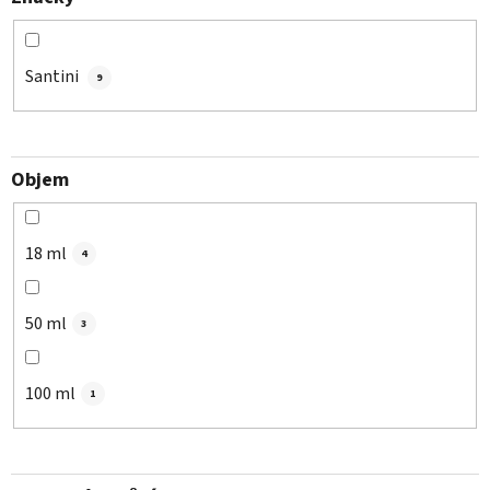
Santini
9
Objem
18 ml
4
50 ml
3
100 ml
1