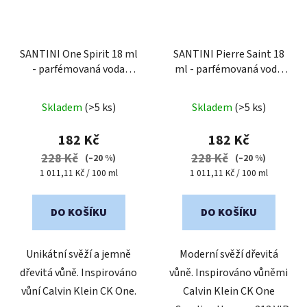
SANTINI One Spirit 18 ml
SANTINI Pierre Saint 18
- parfémovaná voda
ml - parfémovaná voda
unisex
| cestovní mini
unisex
| cestovní mini
balení
balení
Skladem
(>5 ks)
Skladem
(>5 ks)
182 Kč
182 Kč
228 Kč
228 Kč
(–20 %)
(–20 %)
Měrná
Měrná
1 011,11 Kč / 100 ml
1 011,11 Kč / 100 ml
cena:
cena:
DO KOŠÍKU
DO KOŠÍKU
Unikátní svěží a jemně
Moderní svěží dřevitá
dřevitá vůně. Inspirováno
vůně. Inspirováno vůněmi
vůní Calvin Klein CK One.
Calvin Klein CK One