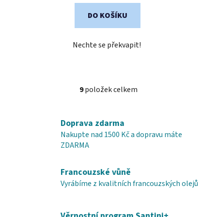
5
DO KOŠÍKU
hvězdiček.
Nechte se překvapit!
9
položek celkem
O
v
l
Doprava zdarma
á
Nakupte nad 1500 Kč a dopravu máte
d
ZDARMA
a
c
í
Francouzské vůně
p
Vyrábíme z kvalitních francouzských olejů
r
v
k
Věrnostní program Santini+