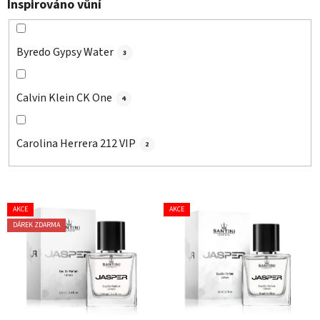
Inspirováno vůní
Byredo Gypsy Water
3
Calvin Klein CK One
4
Carolina Herrera 212 VIP
2
V
AKCE
AKCE
ý
DÁREK ZDARMA
p
i
s
p
r