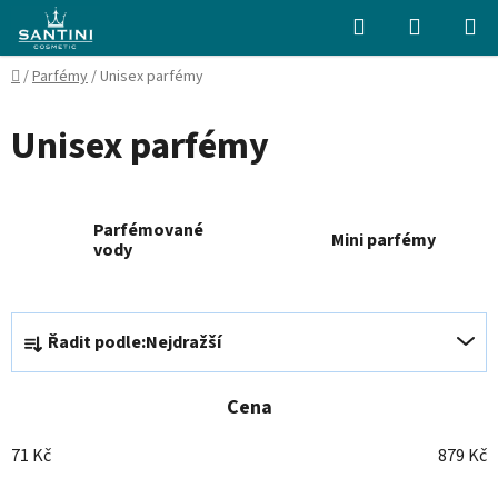
Přejít
Hledat
NÁKUPN
na
KOŠÍK
obsah
Domů
/
Parfémy
/
Unisex parfémy
Unisex parfémy
Parfémované
Mini parfémy
vody
Ř
Řadit podle:
Nejdražší
a
z
e
Cena
n
71
Kč
879
Kč
í