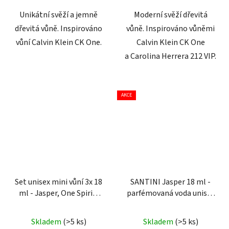
Unikátní svěží a jemně
Moderní svěží dřevitá
dřevitá vůně. Inspirováno
vůně. Inspirováno vůněmi
vůní Calvin Klein CK One.
Calvin Klein CK One
a Carolina Herrera 212 VIP.
AKCE
Set unisex mini vůní 3x 18
SANTINI Jasper 18 ml -
ml - Jasper, One Spirit,
parfémovaná voda unisex
Pierre Saint
| cestovní mini balení
Průměrné
Skladem
(>5 ks)
Skladem
(>5 ks)
hodnocení