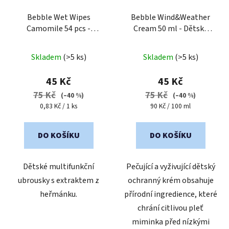
Bebble Wet Wipes
Bebble Wind&Weather
Camomile 54 pcs -
Cream 50 ml - Dětský
Vlhčené ubrousky s
ochranný krém proti
Průměrné
heřmánkem 54 ks
větru a chladu
Skladem
(>5 ks)
Skladem
(>5 ks)
hodnocení
produktu
45 Kč
45 Kč
je
75 Kč
75 Kč
(–40 %)
(–40 %)
5,0
Měrná
Měrná
0,83 Kč / 1 ks
90 Kč / 100 ml
cena:
cena:
z
5
DO KOŠÍKU
DO KOŠÍKU
hvězdiček.
Dětské multifunkční
Pečující a vyživující dětský
ubrousky s extraktem z
ochranný krém obsahuje
heřmánku.
přírodní ingredience, které
chrání citlivou pleť
miminka před nízkými