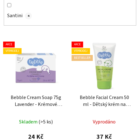
Santini
4
V
AKCE
AKCE
ý
VÝPRODEJ
VÝPRODEJ
p
BESTSELLER
i
s
p
r
o
Bebble Cream Soap 75g
Bebble Facial Cream 50
Lavender - Krémové
ml - Dětský krém na
d
mýdlo s levandulovým
obličej
u
olejem
k
Skladem
(>5 ks)
Vyprodáno
t
24 Kč
37 Kč
ů