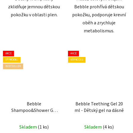
zklidňuje jemnou dětskou
Bebble prohřívá dětskou
pokožku v oblasti plen.
pokožku, podporuje krevní
oběh a zrychluje
metabolismus.
AKCE
AKCE
VÝPRODEJ
VÝPRODEJ
BESTSELLER
Bebble
Bebble Teething Gel 20
Shampoo&Shower Gel
ml - Dětský gel na dásně
Banana 250 ml - Šampon
a sprchový gel Banán
Skladem
(1 ks)
Skladem
(4 ks)