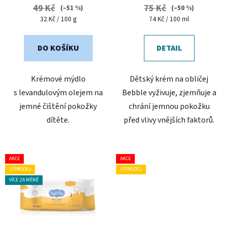
49 Kč
75 Kč
(–51 %)
(–50 %)
Měrná
Měrná
32 Kč / 100 g
74 Kč / 100 ml
cena:
cena:
DO KOŠÍKU
DETAIL
Krémové mýdlo
Dětský krém na obličej
s levandulovým olejem na
Bebble vyživuje, zjemňuje a
jemné čištění pokožky
chrání jemnou pokožku
dítěte.
před vlivy vnějších faktorů.
AKCE
AKCE
VÝPRODEJ
VÝPRODEJ
VÍCE ZA MÉNĚ