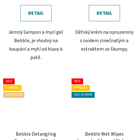
cena:
cena:
DETAIL
DETAIL
Jemný šampon a mycí gel
Dětský krém na opruzeniny
Bebble, je vhodný na
s oxidem zinečnatým a
koupání a mytí od hlavy k
extraktem ze škumpy.
patě.
AKCE
AKCE
VÝPRODEJ
VÝPRODEJ
BESTSELLER
VÍCE ZA MÉNĚ
Bebble Detangling
Bebble Wet Wipes