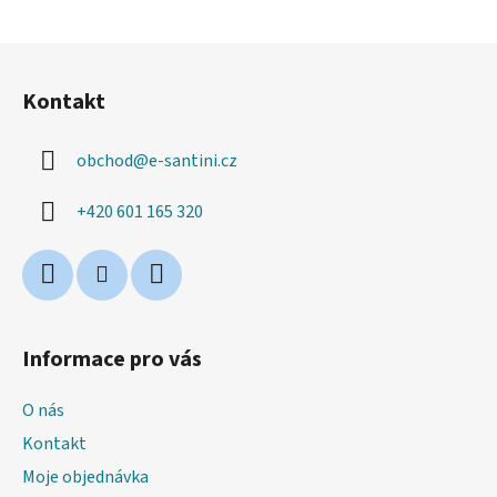
Z
á
Kontakt
p
a
obchod
@
e-santini.cz
t
í
+420 601 165 320
Informace pro vás
O nás
Kontakt
Moje objednávka