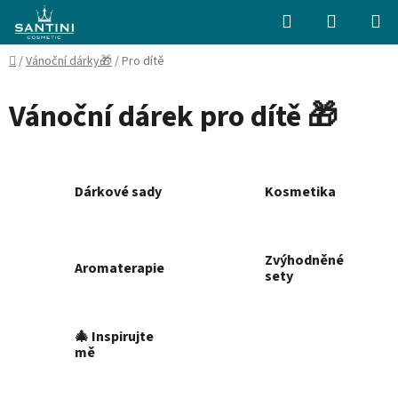
Přejít
Hledat
NÁKUPN
na
KOŠÍK
obsah
Domů
/
Vánoční dárky🎁
/
Pro dítě
Vánoční dárek pro dítě 🎁
Dárkové sady
Kosmetika
Zvýhodněné
Aromaterapie
sety
🎄 Inspirujte
mě