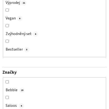
Výprodej
21
Vegan
6
Zvýhodněný set
6
Bestseller
5
Značky
Bebble
25
Saloos
6