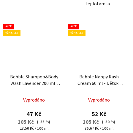
teplotami a...
AKCE
AKCE
VÝPRODEJ
VÝPRODEJ
Bebble Shampoo&Body
Bebble Nappy Rash
Wash Lavender 200 ml -
Cream 60 ml - Dětský
Šampon a mycí gel s
krém na opruzeniny
levandulí
Vyprodáno
Vyprodáno
47 Kč
52 Kč
105 Kč
105 Kč
(–55 %)
(–50 %)
Měrná
Měrná
23,50 Kč / 100 ml
86,67 Kč / 100 ml