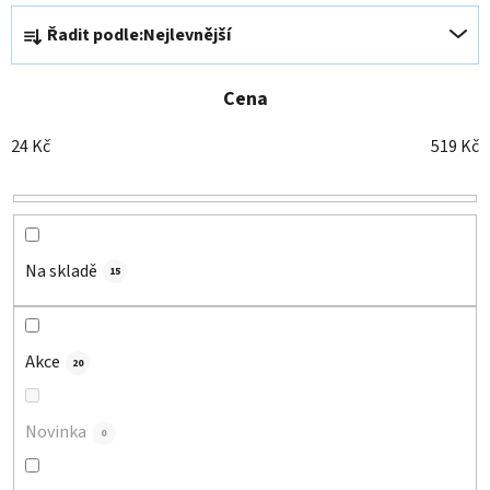
Ř
Řadit podle:
Nejlevnější
a
z
e
Cena
n
24
Kč
519
Kč
í
p
r
o
d
Na skladě
15
u
k
t
Akce
20
ů
Novinka
0