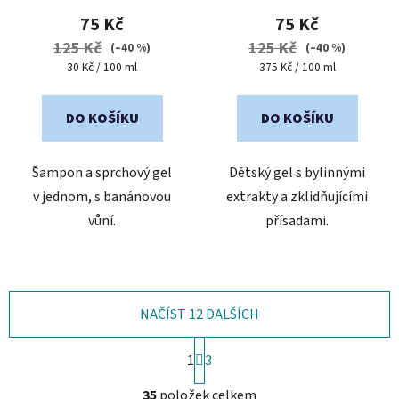
75 Kč
75 Kč
125 Kč
125 Kč
(–40 %)
(–40 %)
Měrná
Měrná
30 Kč / 100 ml
375 Kč / 100 ml
cena:
cena:
DO KOŠÍKU
DO KOŠÍKU
Šampon a sprchový gel
Dětský gel s bylinnými
v jednom, s banánovou
extrakty a zklidňujícími
vůní.
přísadami.
NAČÍST 12 DALŠÍCH
S
1
t
3
r
O
á
35
položek celkem