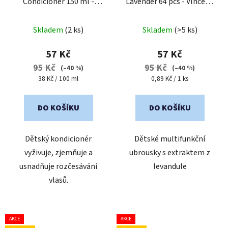
Condicioner 150 ml -
Lavender 64 pcs - Vlhčené
Kondicionér na
ubrousky s levandulí 64 ks
Průměrné
rozčesávání vlasů
Skladem
(2 ks)
Skladem
(>5 ks)
hodnocení
produktu
57 Kč
57 Kč
je
95 Kč
95 Kč
(–40 %)
(–40 %)
5,0
Měrná
Měrná
38 Kč / 100 ml
0,89 Kč / 1 ks
cena:
cena:
z
5
DO KOŠÍKU
DO KOŠÍKU
hvězdiček.
Dětský kondicionér
Dětské multifunkční
vyživuje, zjemňuje a
ubrousky s extraktem z
usnadňuje rozčesávání
levandule
vlasů.
AKCE
AKCE