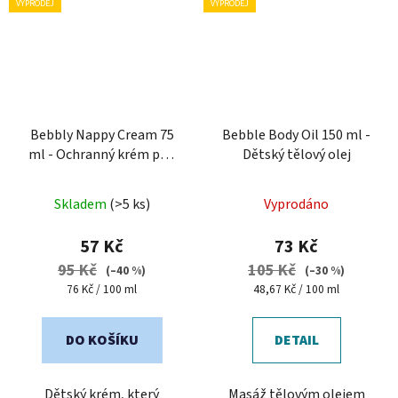
VÝPRODEJ
VÝPRODEJ
Bebbly Nappy Cream 75
Bebble Body Oil 150 ml -
ml - Ochranný krém pod
Dětský tělový olej
plenku
Skladem
(>5 ks)
Vyprodáno
57 Kč
73 Kč
95 Kč
105 Kč
(–40 %)
(–30 %)
Měrná
Měrná
76 Kč / 100 ml
48,67 Kč / 100 ml
cena:
cena:
DO KOŠÍKU
DETAIL
Dětský krém, který
Masáž tělovým olejem