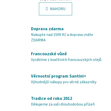
v
n
l
k
NAHORU
á
o
d
v
a
á
c
n
Doprava zdarma
í
í
Nakupte nad 1500 Kč a dopravu máte
p
ZDARMA
r
v
Francouzské vůně
k
y
Vyrábíme z kvalitních francouzských olejů
v
ý
Věrnostní program Santini+
p
i
Výhodnější nákupy pro věrné zákazníky
s
u
Tradice od roku 2012
Děkujeme za vaši dlouhodobou přízeň