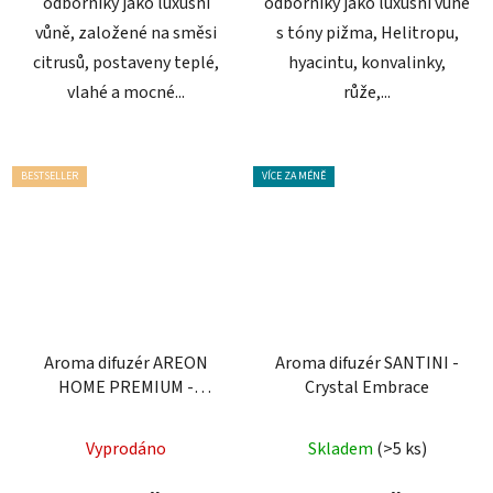
odborníky jako luxusní
odborníky jako luxusní vůně
vůně, založené na směsi
s tóny pižma, Helitropu,
citrusů, postaveny teplé,
hyacintu, konvalinky,
vlahé a mocné...
růže,...
BESTSELLER
VÍCE ZA MÉNĚ
Aroma difuzér AREON
Aroma difuzér SANTINI -
HOME PREMIUM -
Crystal Embrace
Patchouli Lavender
Vanilla, 150 ml
Vyprodáno
Skladem
(>5 ks)