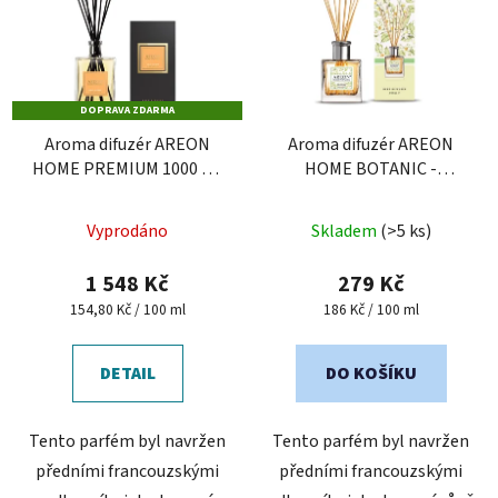
DOPRAVA ZDARMA
Aroma difuzér AREON
Aroma difuzér AREON
HOME PREMIUM 1000 ml
HOME BOTANIC -
- Gold Amber
Jasmine, 150 ml
Průměrné
Vyprodáno
Skladem
(>5 ks)
hodnocení
produktu
1 548 Kč
279 Kč
je
Měrná
Měrná
154,80 Kč / 100 ml
186 Kč / 100 ml
cena:
cena:
5,0
z
DETAIL
DO KOŠÍKU
5
hvězdiček.
Tento parfém byl navržen
Tento parfém byl navržen
předními francouzskými
předními francouzskými