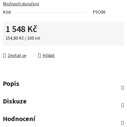
Možnosti doručení
Kód:
PSO06
1 548 Kč
Měrná cena:
154,80 Kč / 100 ml
Zeptat se
Hlídat
Popis
Diskuze
Hodnocení