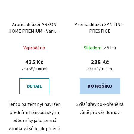
Aroma difuzér AREON
Aroma difuzér SANTINI -
HOME PREMIUM - Vanilla
PRESTIGE
Black, 150 ml
Průměrné
Průměrné
Vyprodáno
Skladem
(>5 ks)
hodnocení
hodnocení
produktu
produktu
435 Kč
238 Kč
je
je
Měrná
Měrná
290 Kč / 100 ml
238 Kč / 100 ml
cena:
cena:
5,0
5,0
z
z
DETAIL
DO KOŠÍKU
5
5
hvězdiček.
hvězdiček.
Tento parfém byl navržen
Svěží dřevito-kořeněná
předními francouzskými
vůně pro váš domov.
odborníky jako jemná
vanilková vůně, doplněná