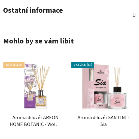
Ostatní informace
Mohlo by se vám líbit
BESTSELLER
VÍCE ZA MÉNĚ
Aroma difuzér AREON
Aroma difuzér SANTINI -
HOME BOTANIC - Violet,
Sia
150 ml
Průměrné