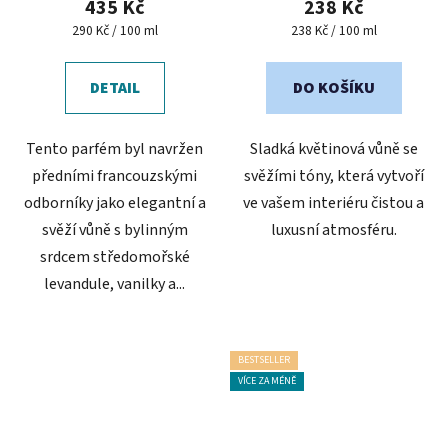
435 Kč
238 Kč
Měrná
Měrná
290 Kč / 100 ml
238 Kč / 100 ml
cena:
cena:
DETAIL
DO KOŠÍKU
Tento parfém byl navržen
Sladká květinová vůně se
předními francouzskými
svěžími tóny, která vytvoří
odborníky jako elegantní a
ve vašem interiéru čistou a
svěží vůně s bylinným
luxusní atmosféru.
srdcem středomořské
levandule, vanilky a...
BESTSELLER
VÍCE ZA MÉNĚ