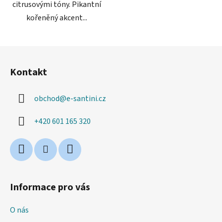
citrusovými tóny. Pikantní
kořeněný akcent...
Z
á
Kontakt
p
a
obchod
@
e-santini.cz
t
í
+420 601 165 320
Informace pro vás
O nás