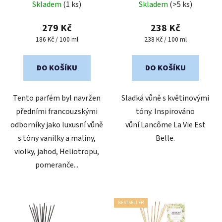
Skladem
(1 ks)
Skladem
(>5 ks)
hodnocení
produktu
279 Kč
238 Kč
je
Měrná
Měrná
186 Kč / 100 ml
238 Kč / 100 ml
cena:
cena:
5,0
z
DO KOŠÍKU
DO KOŠÍKU
5
hvězdiček.
Tento parfém byl navržen
Sladká vůně s květinovými
předními francouzskými
tóny. Inspirováno
odborníky jako luxusní vůně
vůní Lancôme La Vie Est
s tóny vanilky a maliny,
Belle.
violky, jahod, Heliotropu,
pomeranče...
BESTSELLER