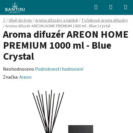
Přejít
Hledat
NÁKUPN
na
KOŠÍK
obsah
Domů
/
Vůně do bytu
/
Aroma difuzéry a náplně
/
Tyčinkové aroma difuzéry
/
Aroma difuzér AREON HOME PREMIUM 1000 ml - Blue Crystal
Aroma difuzér AREON HOME
PREMIUM 1000 ml - Blue
Crystal
Průměrné
Neohodnoceno
Podrobnosti hodnocení
hodnocení
Značka:
Areon
produktu
je
0,0
z
5
hvězdiček.