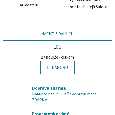
atmosféru.
esenciálních olejů Saloos
NAČÍST 5 DALŠÍCH
S
1
t
2
r
O
á
17
položek celkem
v
n
l
k
NAHORU
á
o
d
v
a
á
c
n
Doprava zdarma
í
í
Nakupte nad 1500 Kč a dopravu máte
p
ZDARMA
r
v
Francouzské vůně