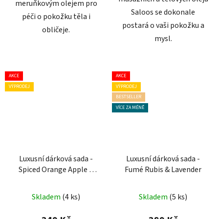
meruňkovým olejem pro
Saloos se dokonale
péči o pokožku těla i
postará o vaši pokožku a
obličeje.
mysl.
AKCE
AKCE
VÝPRODEJ
VÝPRODEJ
BESTSELLER
VÍCE ZA MÉNĚ
Luxusní dárková sada -
Luxusní dárková sada -
Spiced Orange Apple &
Fumé Rubis & Lavender
Golden Apple
Průměrné
Skladem
(4 ks)
Skladem
(5 ks)
hodnocení
produktu