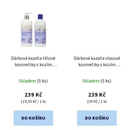
Dárková kazeta tělové
Dárková kazeta vlasové
kosmetiky s kozím
kosmetiky s kozím
mlékem
Sprchový gel 400
mlékem
Průměrné
Průměrné
ml + Tělové mléko 400
Skladem
(5 ks)
Skladem
(5 ks)
ml
hodnocení
hodnocení
produktu
produktu
239 Kč
239 Kč
je
je
Měrná
Měrná
119,50 Kč / 1 ks
239 Kč / 1 ks
cena:
cena:
4,5
5,0
z
z
DO KOŠÍKU
DO KOŠÍKU
5
5