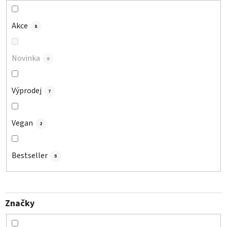
k
t
Akce
8
ů
Novinka
0
Výprodej
7
Vegan
2
Bestseller
5
Značky