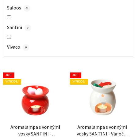
Saloos
2
Santini
7
Vivaco
8
V
AKCE
AKCE
ý
VÝPRODEJ
VÝPRODEJ
p
i
s
p
r
o
Aromalampa s vonnými
Aromalampa s vonnými
vosky SANTINI -
vosky SANTINI - Vánoční
d