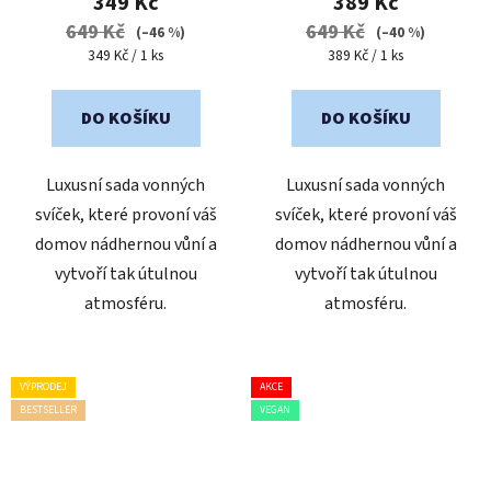
349 Kč
389 Kč
je
649 Kč
649 Kč
(–46 %)
(–40 %)
5,0
Měrná
Měrná
349 Kč / 1 ks
389 Kč / 1 ks
cena:
cena:
z
5
DO KOŠÍKU
DO KOŠÍKU
hvězdiček.
Luxusní sada vonných
Luxusní sada vonných
svíček, které provoní váš
svíček, které provoní váš
domov nádhernou vůní a
domov nádhernou vůní a
vytvoří tak útulnou
vytvoří tak útulnou
atmosféru.
atmosféru.
VÝPRODEJ
AKCE
BESTSELLER
VEGAN