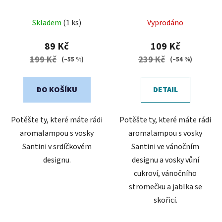
Srdíčková edice
edice
u
Průměrné
k
Skladem
(1 ks)
Vyprodáno
hodnocení
t
produktu
89 Kč
109 Kč
ů
je
199 Kč
239 Kč
(–55 %)
(–54 %)
5,0
z
DO KOŠÍKU
DETAIL
5
hvězdiček.
Potěšte ty, které máte rádi
Potěšte ty, které máte rádi
aromalampou s vosky
aromalampou s vosky
Santini v srdíčkovém
Santini ve vánočním
designu.
designu a vosky vůní
cukroví, vánočního
stromečku a jablka se
skořicí.