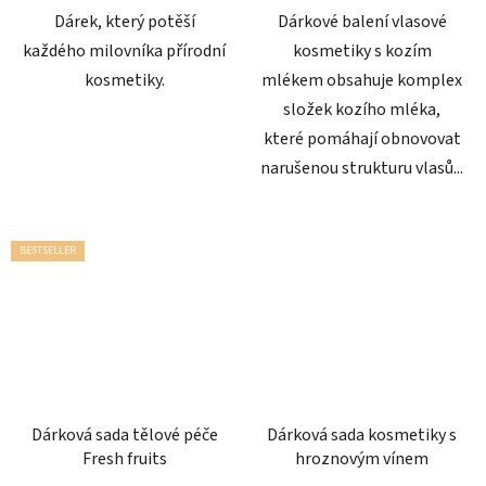
hvězdiček.
hvězdiček.
Dárek, který potěší
Dárkové balení vlasové
každého milovníka přírodní
kosmetiky s kozím
kosmetiky.
mlékem obsahuje komplex
složek kozího mléka,
které pomáhají obnovovat
narušenou strukturu vlasů...
BESTSELLER
Dárková sada tělové péče
Dárková sada kosmetiky s
Fresh fruits
hroznovým vínem