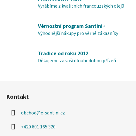
k
y
Vyrábíme z kvalitních francouzských olejů
v
ý
Věrnostní program Santini+
p
i
Výhodnější nákupy pro věrné zákazníky
s
u
Tradice od roku 2012
Děkujeme za vaši dlouhodobou přízeň
Z
á
Kontakt
p
a
obchod
@
e-santini.cz
t
í
+420 601 165 320