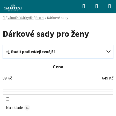
Přejít
Hledat
NÁKUPN
na
KOŠÍK
obsah
Domů
/
Vánoční dárky🎁
/
Pro ni
/
Dárkové sady
Dárkové sady pro ženy
Ř
Řadit podle:
Nejlevnější
a
z
e
Cena
n
89
Kč
649
Kč
í
p
r
o
d
Na skladě
11
u