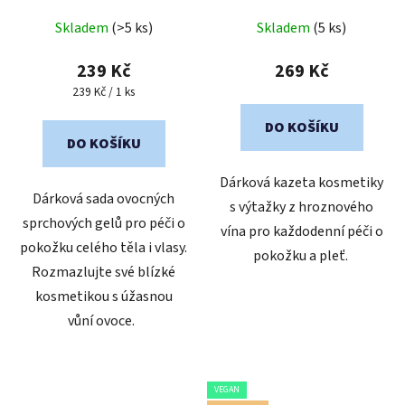
Průměrné
Skladem
(>5 ks)
Skladem
(5 ks)
hodnocení
produktu
239 Kč
269 Kč
je
Měrná
239 Kč / 1 ks
cena:
5,0
DO KOŠÍKU
z
DO KOŠÍKU
5
Dárková kazeta kosmetiky
hvězdiček.
Dárková sada ovocných
s výtažky z hroznového
sprchových gelů pro péči o
vína pro každodenní péči o
pokožku celého těla i vlasy.
pokožku a pleť.
Rozmazlujte své blízké
kosmetikou s úžasnou
vůní ovoce.
VEGAN