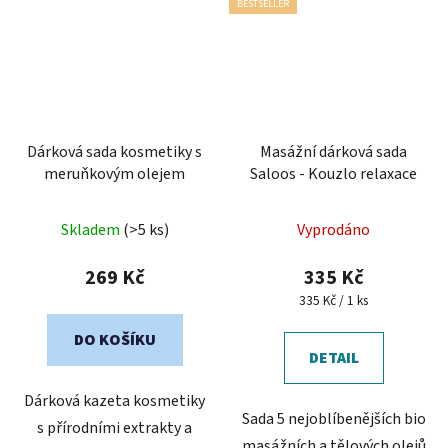
BESTSELLER
Dárková sada kosmetiky s
Masážní dárková sada
meruňkovým olejem
Saloos - Kouzlo relaxace
Skladem
(>5 ks)
Vyprodáno
269 Kč
335 Kč
Měrná
335 Kč / 1 ks
cena:
DO KOŠÍKU
DETAIL
Dárková kazeta kosmetiky
Sada 5 nejoblíbenějších bio
s přírodními extrakty a
masážních a tělových olejů