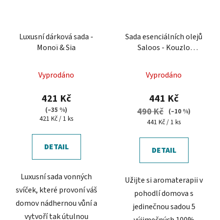
Luxusní dárková sada -
Sada esenciálních olejů
Monoï & Sia
Saloos - Kouzlo
aromaterapie
Vyprodáno
Vyprodáno
421 Kč
441 Kč
(–35 %)
490 Kč
(–10 %)
Měrná
421 Kč / 1 ks
Měrná
441 Kč / 1 ks
cena:
cena:
DETAIL
DETAIL
Luxusní sada vonných
Užijte si aromaterapii v
svíček, které provoní váš
pohodlí domova s
domov nádhernou vůní a
jedinečnou sadou 5
vytvoří tak útulnou
výjimečných 100%