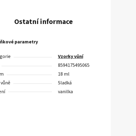
Ostatní informace
ňkové parametry
gorie
Vzorky vůní
8594175495065
em
18 ml
 vůně
Sladká
ení
vanilka