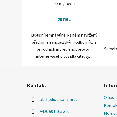
je
Měrná
540 Kč / 100 ml
cena:
5,0
z
DETAIL
5
hvězdiček.
Luxusní jemná vůně. Parfém navržený
předními francouzskými odborníky z
Sameto
přírodních ingrediencí, provoní
interiér vašeho vozidla citrusy,...
Z
á
Kontakt
Infor
p
a
O nás
obchod
@
e-santini.cz
t
Kontak
í
+420 601 165 320
Moje o