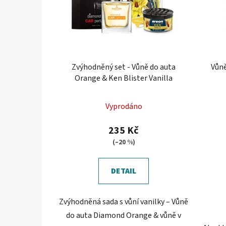
Zvýhodněný set - Vůně do auta
Vůně
Orange & Ken Blister Vanilla
Průměrné
Vyprodáno
hodnocení
produktu
235 Kč
je
(–20 %)
5,0
z
DETAIL
5
hvězdiček.
Zvýhodněná sada s vůní vanilky – Vůně
do auta Diamond Orange & vůně v