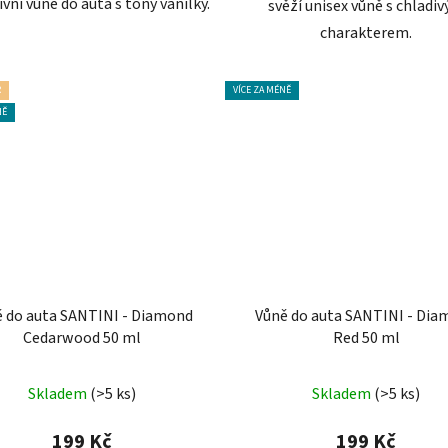
vní vůně do auta s tóny vanilky.
svěží unisex vůně s chladi
charakterem.
R
VÍCE ZA MÉNĚ
NĚ
 do auta SANTINI - Diamond
Vůně do auta SANTINI - Di
Cedarwood 50 ml
Red 50 ml
Průměrné
Průměrné
Skladem
(>5 ks)
Skladem
(>5 ks)
hodnocení
hodnocení
produktu
produktu
199 Kč
199 Kč