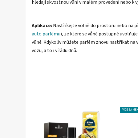
hledají skvostnou vůni v malém provedení nebo k v
Aplikace:
Nastříkejte volně do prostoru nebo na př
auto parfému
), ze které se vůně postupně uvolňuj
vůně. Kdykoliv můžete parfém znovu nastříkat na vis
vozu, a to i v řádu dnů.
VÍCE ZA MÉ