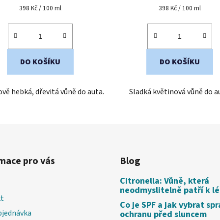
je
je
Měrná
Měrná
398 Kč / 100 ml
398 Kč / 100 ml
cena:
cena:
4,4
4,5
z
z
5
5
hvězdiček.
hvězdiček.
DO KOŠÍKU
DO KOŠÍKU
vě hebká, dřevitá vůně do auta.
Sladká květinová vůně do a
mace pro vás
Blog
Citronella: Vůně, která
neodmyslitelně patří k l
t
Co je SPF a jak vybrat sp
bjednávka
ochranu před sluncem