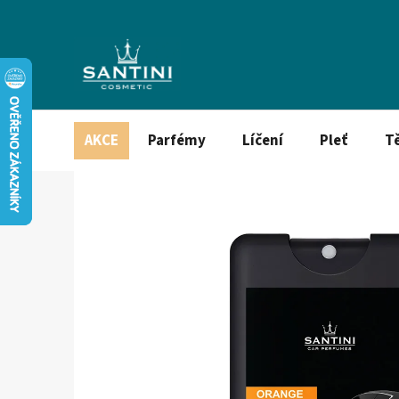
Přejít
na
obsah
AKCE
Parfémy
Líčení
Pleť
T