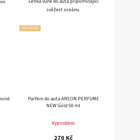
Lehká vůně do auta připomínající
vým
svěžest oceánu.
BESTSELLER
amond
Parfém do auta AREON PERFUME
NEW Gold 50 ml
Vyprodáno
270 Kč