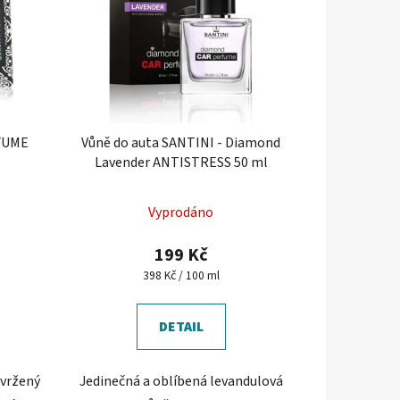
FUME
Vůně do auta SANTINI - Diamond
Lavender ANTISTRESS 50 ml
Průměrné
Vyprodáno
hodnocení
produktu
199 Kč
je
Měrná
398 Kč / 100 ml
cena:
4,4
z
DETAIL
5
hvězdiček.
avržený
Jedinečná a oblíbená levandulová