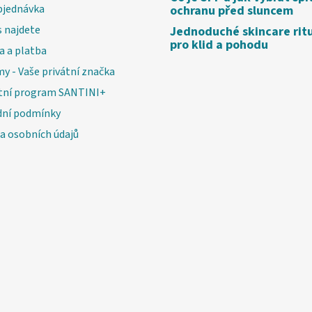
bjednávka
ochranu před sluncem
 najdete
Jednoduché skincare rit
pro klid a pohodu
a a platba
my - Vaše privátní značka
tní program SANTINI+
ní podmínky
a osobních údajů