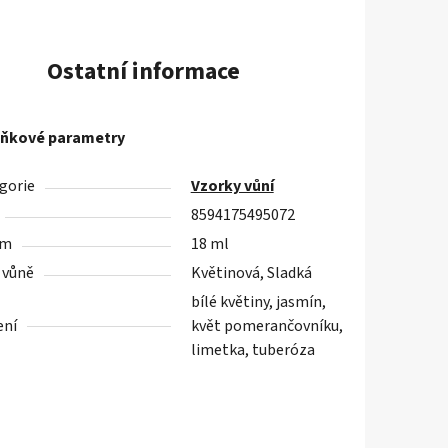
Ostatní informace
ňkové parametry
gorie
Vzorky vůní
8594175495072
em
18 ml
 vůně
Květinová, Sladká
bílé květiny, jasmín,
ení
květ pomerančovníku,
limetka, tuberóza