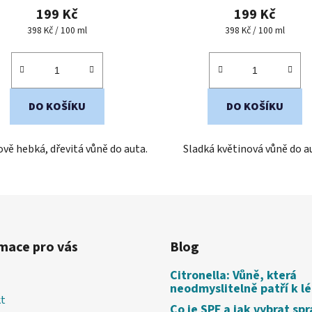
produktu
produktu
199 Kč
199 Kč
je
je
Měrná
Měrná
398 Kč / 100 ml
398 Kč / 100 ml
cena:
cena:
4,4
4,5
z
z
5
5
hvězdiček.
hvězdiček.
DO KOŠÍKU
DO KOŠÍKU
vě hebká, dřevitá vůně do auta.
Sladká květinová vůně do a
mace pro vás
Blog
Citronella: Vůně, která
neodmyslitelně patří k l
t
Co je SPF a jak vybrat sp