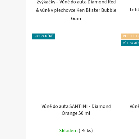
žvýkačky – Vůně do auta Diamond Red
Lehk
& vůně v plechovce Ken Blister Bubble
Gum
VÍCE ZA MÉNĚ
BESTSELLE
VÍCE ZA MÉ
Vůně do auta SANTINI - Diamond
Vůně
Orange 50 ml
Průměrné
Skladem
(>5 ks)
hodnocení