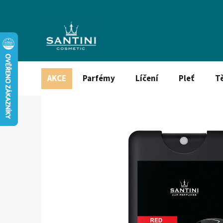
Přejít
na
obsah
AKCE
Parfémy
Líčení
Pleť
T