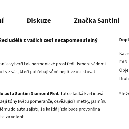
í
Diskuze
Značka
Santini
Red udělá z vašich cest nezapomenutelný
Dopl
Kate
EAN
oní a vytvoří tak harmonické prostředí. Jsme si vědomi
Obj
o ty z vás, kteří potřebují vůně nejdříve otestovat
Druh
o auta Santini Diamond Red.
Tato sladká květinová
Slož
zejí tóny květu pomeranče, osvěžující limetky, jasmínu
fému do auta zajistí, že každá jízda bude provoněna
te za volant.