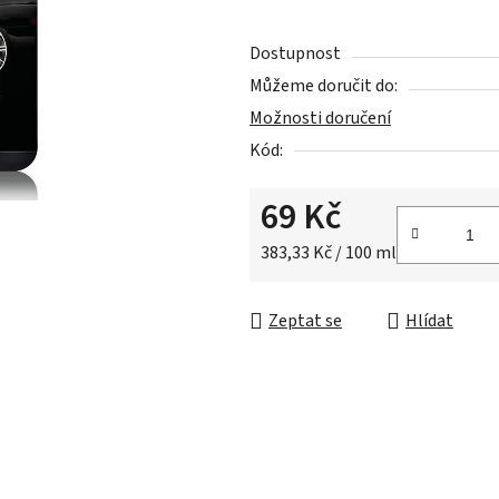
z
5
Dostupnost
hvězdiček.
Můžeme doručit do:
Možnosti doručení
Kód:
69 Kč
Měrná cena:
383,33 Kč / 100 ml
Zeptat se
Hlídat