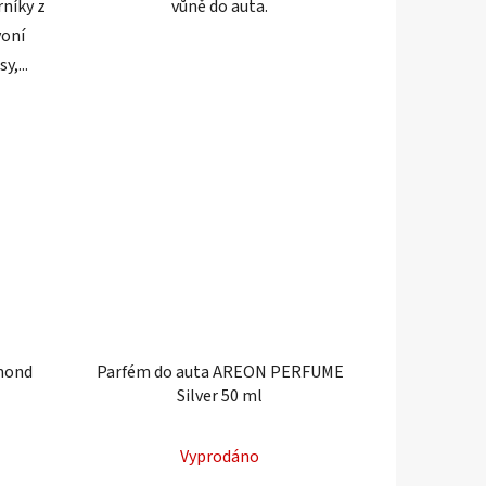
níky z
vůně do auta.
voní
y,...
amond
Parfém do auta AREON PERFUME
Silver 50 ml
Vyprodáno