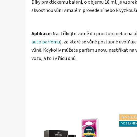
Díky praktickému balení, o objemu 18 ml, je vzorek
skvostnou vůni v malém provedení nebo k vyzkoušen
Aplikace:
Nastříkejte volně do prostoru nebo na př
auto parfému
), ze které se vůně postupně uvolňuj
vůně. Kdykoliv můžete parfém znovu nastříkat na vis
vozu, a to i v řádu dnů.
BESTSELLE
VÍCE ZA MÉ