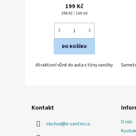
produktu
199 Kč
je
Měrná
398 Kč / 100 ml
cena:
4,7
z
5
hvězdiček.
DO KOŠÍKU
Atraktivní vůně do auta s tóny vanilky.
Sameto
Z
á
Kontakt
Infor
p
a
O nás
obchod
@
e-santini.cz
t
Kontak
í