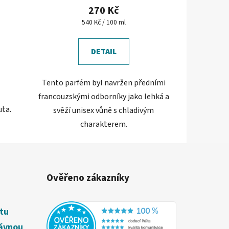
270 Kč
Měrná
540 Kč / 100 ml
cena:
DETAIL
Tento parfém byl navržen předními
francouzskými odborníky jako lehká a
uta.
svěží unisex vůně s chladivým
charakterem.
Ověřeno zákazníky
étu
rávnou