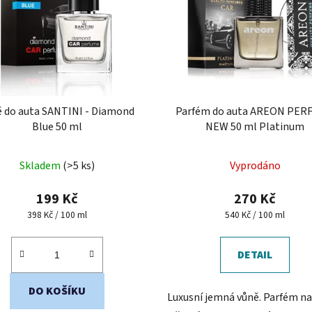
 do auta SANTINI - Diamond
Parfém do auta AREON PER
Blue 50 ml
NEW 50 ml Platinum
Průměrné
Průměrné
Skladem
(>5 ks)
Vyprodáno
hodnocení
hodnocení
produktu
produktu
199 Kč
270 Kč
je
je
Měrná
Měrná
398 Kč / 100 ml
540 Kč / 100 ml
cena:
cena:
5,0
5,0
z
z
DETAIL
5
5
hvězdiček.
hvězdiček.
DO KOŠÍKU
Luxusní jemná vůně. Parfém n