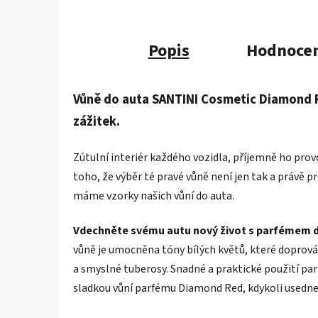
Popis
Hodnocen
Vůně do auta SANTINI Cosmetic Diamond 
zážitek.
Zútulní interiér každého vozidla, příjemně ho prov
toho, že výběr té pravé vůně není jen tak a právě pr
máme vzorky našich vůní do auta.
Vdechněte svému autu nový život
s parfémem d
vůně je umocněna tóny bílých květů, které doprová
a smyslné tuberosy.
Snadné a praktické použití par
sladkou vůní parfému Diamond Red, kdykoli usedne