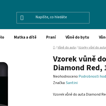
ělo
Matka a dítě
Praní
Vůně do bytu
Vůn
Domů
/
Vůně do auta
/
Vzorky vůní do auta
Vzorek vůně do
Diamond Red, 
Průměrné
Neohodnoceno
Podrobnosti hod
hodnocení
Značka:
Santini
produktu
Vzorek vůně do auta Diamond Re
je
0,0