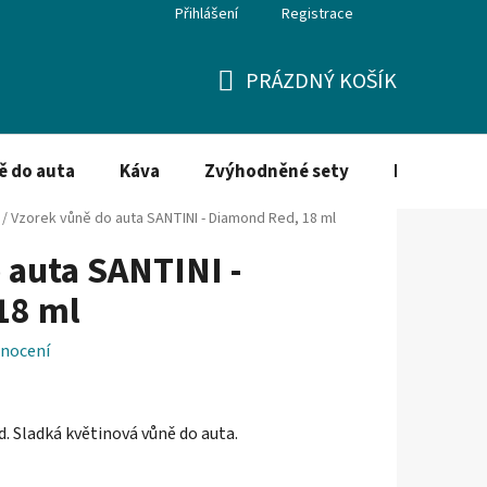
Přihlášení
Registrace
PRÁZDNÝ KOŠÍK
NÁKUPNÍ
KOŠÍK
ě do auta
Káva
Zvýhodněné sety
Dezinfekce
/
Vzorek vůně do auta SANTINI - Diamond Red, 18 ml
 auta SANTINI -
18 ml
nocení
d.
Sladká květinová vůně do auta.