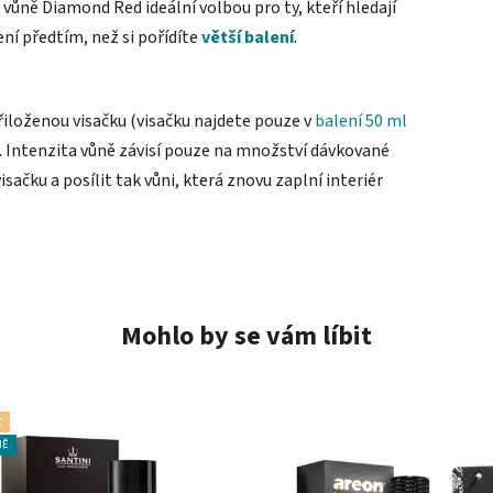
 vůně Diamond Red ideální volbou pro ty, kteří hledají
í předtím, než si pořídíte
větší balení
.
iloženou visačku (visačku najdete pouze v
balení 50 ml
e. Intenzita vůně závisí pouze na množství dávkované
ačku a posílit tak vůni, která znovu zaplní interiér
Mohlo by se vám líbit
R
NĚ