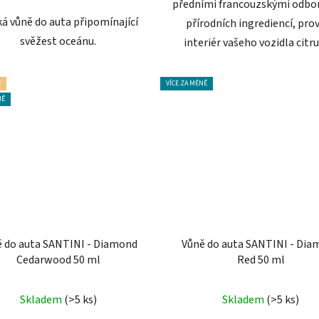
předními francouzskými odbor
á vůně do auta připomínající
přírodních ingrediencí, pro
svěžest oceánu.
interiér vašeho vozidla citrus
R
VÍCE ZA MÉNĚ
NĚ
 do auta SANTINI - Diamond
Vůně do auta SANTINI - Di
Cedarwood 50 ml
Red 50 ml
Průměrné
Průměrné
Skladem
(>5 ks)
Skladem
(>5 ks)
hodnocení
hodnocení