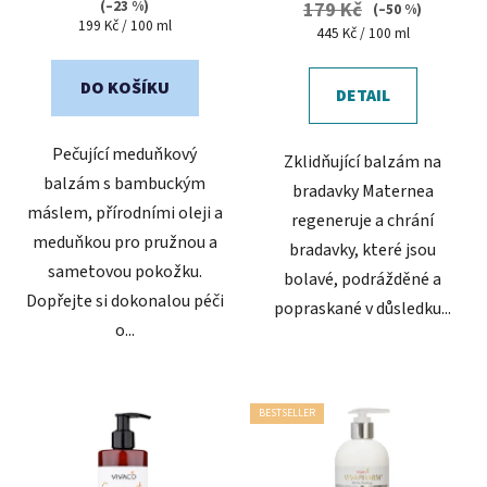
(–23 %)
179 Kč
(–50 %)
Měrná
199 Kč / 100 ml
5,0
5,0
Měrná
445 Kč / 100 ml
cena:
cena:
z
z
5
5
DO KOŠÍKU
DETAIL
hvězdiček.
hvězdiček.
Pečující meduňkový
Zklidňující balzám na
balzám s bambuckým
bradavky Maternea
máslem, přírodními oleji a
regeneruje a chrání
meduňkou pro pružnou a
bradavky, které jsou
sametovou pokožku.
bolavé, podrážděné a
Dopřejte si dokonalou péči
popraskané v důsledku...
o...
BESTSELLER