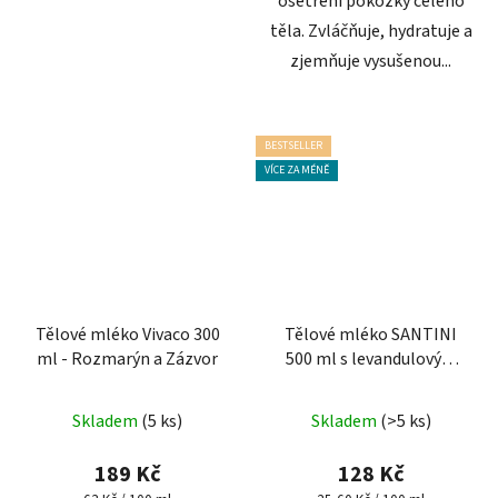
ošetření pokožky celého
těla. Zvláčňuje, hydratuje a
zjemňuje vysušenou...
BESTSELLER
VÍCE ZA MÉNĚ
Tělové mléko Vivaco 300
Tělové mléko SANTINI
ml - Rozmarýn a Zázvor
500 ml s levandulovým
olejem
Průměrné
Skladem
(5 ks)
Skladem
(>5 ks)
hodnocení
produktu
189 Kč
128 Kč
je