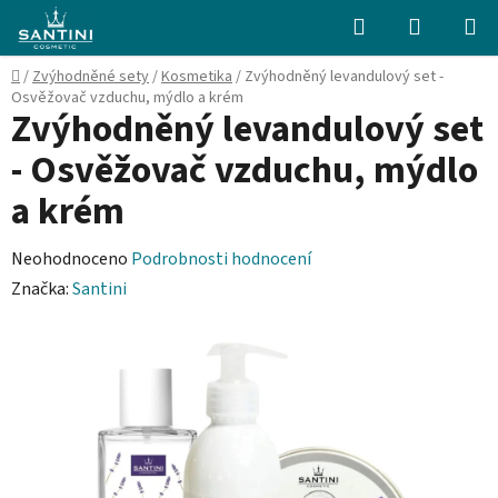
Přejít
Hledat
NÁKUPN
na
KOŠÍK
obsah
Domů
/
Zvýhodněné sety
/
Kosmetika
/
Zvýhodněný levandulový set -
Osvěžovač vzduchu, mýdlo a krém
Zvýhodněný levandulový set
- Osvěžovač vzduchu, mýdlo
a krém
Průměrné
Neohodnoceno
Podrobnosti hodnocení
hodnocení
Značka:
Santini
produktu
je
0,0
z
5
hvězdiček.