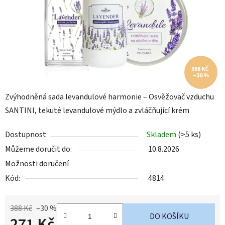
388 KČ
–30 %
Zvýhodněná sada levandulové harmonie – Osvěžovač vzduchu
SANTINI, tekuté levandulové mýdlo a zvláčňující krém
Dostupnost
Skladem
(>5 ks)
Můžeme doručit do:
10.8.2026
Možnosti doručení
Kód:
4814
388 Kč
–30 %
DO KOŠÍKU
271 Kč