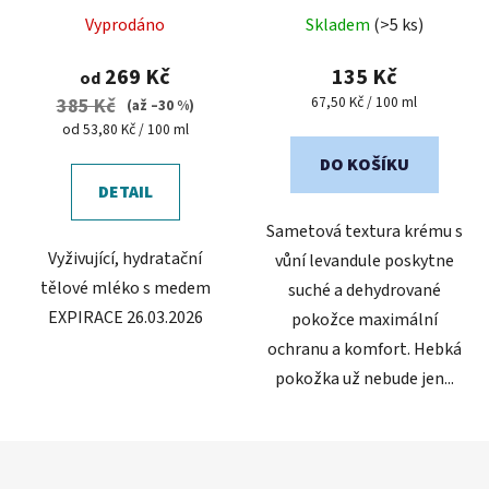
Průměrné
tělové mléko
ml
Vyprodáno
Skladem
(>5 ks)
hodnocení
produktu
269 Kč
135 Kč
od
je
Měrná
67,50 Kč / 100 ml
385 Kč
(až –30 %)
cena:
5,0
Měrná
od 53,80 Kč / 100 ml
cena:
z
DO KOŠÍKU
5
DETAIL
hvězdiček.
Sametová textura krému s
Vyživující, hydratační
vůní levandule poskytne
tělové mléko s medem
suché a dehydrované
EXPIRACE 26.03.2026
pokožce maximální
ochranu a komfort. Hebká
pokožka už nebude jen...
Z
á