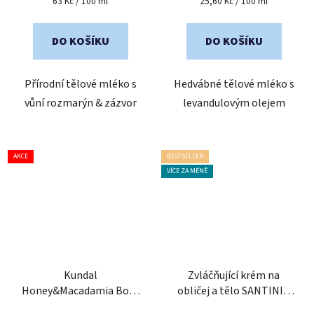
Měrná
Měrná
63 Kč / 100 ml
25,60 Kč / 100 ml
cena:
cena:
5,0
z
DO KOŠÍKU
DO KOŠÍKU
5
hvězdiček.
Přírodní tělové mléko s
Hedvábné tělové mléko s
vůní rozmarýn & zázvor
levandulovým olejem
AKCE
BESTSELLER
VÍCE ZA MÉNĚ
Kundal
Zvláčňující krém na
Honey&Macadamia Body
obličej a tělo SANTINI s
Lotion 500 ml - vyživující
levandulovým olejem 200