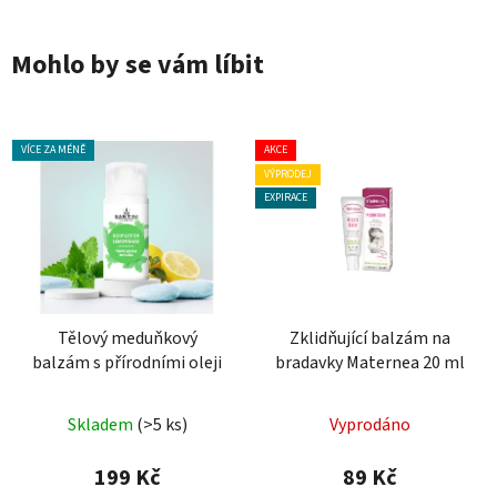
Mohlo by se vám líbit
VÍCE ZA MÉNĚ
AKCE
VÝPRODEJ
EXPIRACE
Tělový meduňkový
Zklidňující balzám na
balzám s přírodními oleji
bradavky Maternea 20 ml
Průměrné
Průměrné
Skladem
(>5 ks)
Vyprodáno
hodnocení
hodnocení
produktu
produktu
199 Kč
89 Kč
je
je