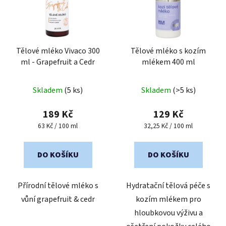
Tělové mléko Vivaco 300
Tělové mléko s kozím
ml - Grapefruit a Cedr
mlékem 400 ml
Průměrné
Skladem
(5 ks)
Skladem
(>5 ks)
hodnocení
produktu
189 Kč
129 Kč
je
Měrná
Měrná
63 Kč / 100 ml
32,25 Kč / 100 ml
cena:
cena:
5,0
z
DO KOŠÍKU
DO KOŠÍKU
5
hvězdiček.
Přírodní tělové mléko s
Hydratační tělová péče s
vůní grapefruit & cedr
kozím mlékem pro
hloubkovou výživu a