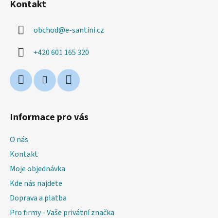
Kontakt
p
a
obchod
@
e-santini.cz
t
í
+420 601 165 320
Informace pro vás
O nás
Kontakt
Moje objednávka
Kde nás najdete
Doprava a platba
Pro firmy - Vaše privátní značka