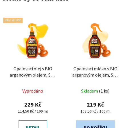
BESTSELLER
Opalovací olej s BIO
Opalovací mléko s BIO
arganovým olejem, SPF
arganovým olejem, SPF
30 SUN VITAL
30 SUN VITAL
Průměrné
Průměrné
Vyprodáno
Skladem
(1 ks)
hodnocení
hodnocení
produktu
produktu
229 Kč
219 Kč
je
je
Měrná
Měrná
114,50 Kč / 100 ml
109,50 Kč / 100 ml
cena:
cena:
5,0
5,0
z
z
DETAIL
DO KOŠÍKU