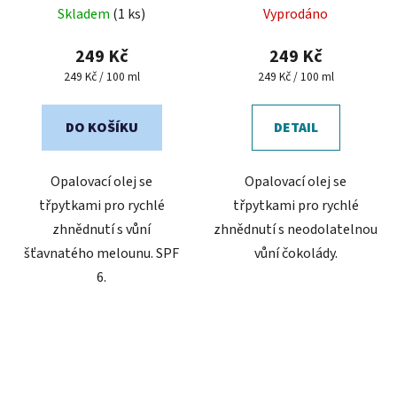
Skladem
(1 ks)
Vyprodáno
hodnocení
produktu
249 Kč
249 Kč
je
Měrná
Měrná
249 Kč / 100 ml
249 Kč / 100 ml
cena:
cena:
5,0
z
DO KOŠÍKU
DETAIL
5
hvězdiček.
Opalovací olej se
Opalovací olej se
třpytkami pro rychlé
třpytkami pro rychlé
zhnědnutí s vůní
zhnědnutí s neodolatelnou
šťavnatého melounu. SPF
vůní čokolády.
6.