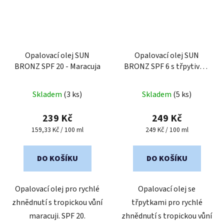
Opalovací olej SUN
Opalovací olej SUN
BRONZ SPF 20 - Maracuja
BRONZ SPF 6 s třpytivým
efektem - Piña Colada
Skladem
(3 ks)
Skladem
(5 ks)
239 Kč
249 Kč
Měrná
Měrná
159,33 Kč / 100 ml
249 Kč / 100 ml
cena:
cena:
DO KOŠÍKU
DO KOŠÍKU
Opalovací olej pro rychlé
Opalovací olej se
zhnědnutí s tropickou vůní
třpytkami pro rychlé
maracuji. SPF 20.
zhnědnutí s tropickou vůní