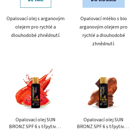
5
5
hvězdiček.
hvězdiček.
Opalovací olej s arganovým
Opalovací mléko s bio
olejem pro rychlé a
arganovým olejem pro
dlouhodobé zhnědnutí.
rychlé a dlouhodobé
zhnědnutí.
Opalovací olej SUN
Opalovací olej SUN
BRONZ SPF 6 s třpytivým
BRONZ SPF 6 s třpytivým
efektem - Melon
efektem - Chocolate
Průměrné