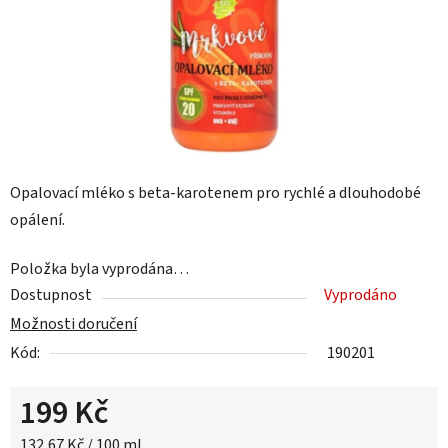
Opalovací mléko s beta-karotenem pro rychlé a dlouhodobé
opálení.
Položka byla vyprodána…
Dostupnost
Vyprodáno
Možnosti doručení
Kód:
190201
199 Kč
Měrná cena:
132,67 Kč / 100 ml