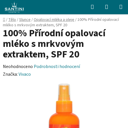
Přejít
Hledat
NÁKUPN
na
KOŠÍK
obsah
Domů
/
Tělo
/
Slunce
/
Opalovací mléka a oleje
/
100% Přírodní opalovací
mléko s mrkvovým extraktem, SPF 20
100% Přírodní opalovací
mléko s mrkvovým
extraktem, SPF 20
Průměrné
Neohodnoceno
Podrobnosti hodnocení
hodnocení
Značka:
Vivaco
produktu
je
0,0
z
5
hvězdiček.