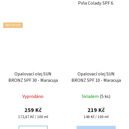
Piña Colady. SPF 6.
BESTSELLER
Opalovací olej SUN
Opalovací olej SUN
BRONZ SPF 30 - Maracuja
BRONZ SPF 10 - Maracuja
Vyprodáno
Skladem
(5 ks)
259 Kč
219 Kč
Měrná
Měrná
172,67 Kč / 100 ml
146 Kč / 100 ml
cena:
cena: