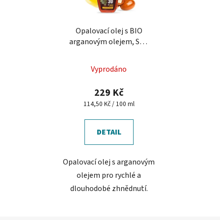
Opalovací olej s BIO
arganovým olejem, SPF
30 SUN VITAL
Průměrné
Vyprodáno
hodnocení
produktu
229 Kč
je
Měrná
114,50 Kč / 100 ml
cena:
5,0
z
DETAIL
5
hvězdiček.
Opalovací olej s arganovým
olejem pro rychlé a
dlouhodobé zhnědnutí.