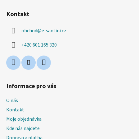
Z
á
Kontakt
p
a
obchod
@
e-santini.cz
t
í
+420 601 165 320
Informace pro vás
O nás
Kontakt
Moje objednávka
Kde nás najdete
Doprava a platba