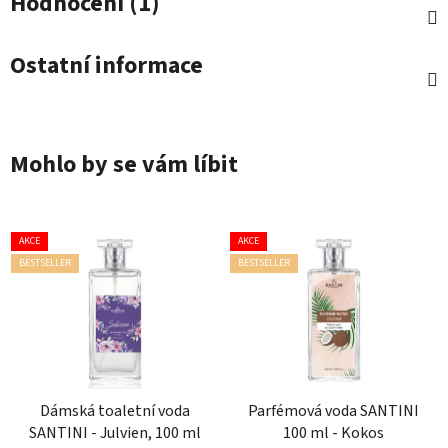
Hodnocení (1)
Ostatní informace
Mohlo by se vám líbit
AKCE
AKCE
BESTSELLER
BESTSELLER
Dámská toaletní voda
Parfémová voda SANTINI
SANTINI - Julvien, 100 ml
100 ml - Kokos