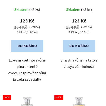
Průměrné
Průměrné
Skladem
(>5 ks)
Skladem
(>5 ks)
hodnocení
hodnocení
produktu
produktu
123 Kč
123 Kč
je
je
154 Kč
154 Kč
(–20 %)
(–20 %)
5,0
3,8
Měrná
Měrná
123 Kč / 100 ml
123 Kč / 100 ml
cena:
cena:
z
z
5
5
DO KOŠÍKU
DO KOŠÍKU
hvězdiček.
hvězdiček.
Luxusní květinová vůně
Smyslná vůně na tělo a
plná akcentů
vlasy s vůni kokosu.
ovoce. Inspirováno vůní
Escada Especially.
AKCE
AKCE