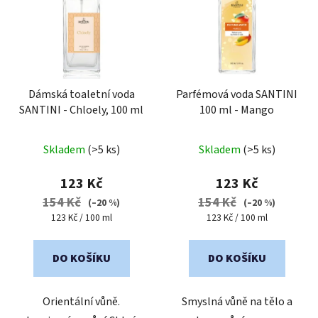
Dámská toaletní voda
Parfémová voda SANTINI
SANTINI - Chloely, 100 ml
100 ml - Mango
Průměrné
Průměrné
Skladem
(>5 ks)
Skladem
(>5 ks)
hodnocení
hodnocení
produktu
produktu
123 Kč
123 Kč
je
je
154 Kč
154 Kč
(–20 %)
(–20 %)
5,0
4,9
Měrná
Měrná
123 Kč / 100 ml
123 Kč / 100 ml
cena:
cena:
z
z
5
5
DO KOŠÍKU
DO KOŠÍKU
hvězdiček.
hvězdiček.
Orientální vůně.
Smyslná vůně na tělo a