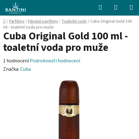
Přejít
Hledat
NÁKUPN
na
KOŠÍK
obsah
Domů
/
Parfémy
/
Pánské parfémy
/
Toaletní vody
/
Cuba Original Gold 100
ml - toaletní voda pro muže
Cuba Original Gold 100 ml -
toaletní voda pro muže
Průměrné
1 hodnocení
Podrobnosti hodnocení
hodnocení
Značka:
Cuba
produktu
je
5,0
z
5
hvězdiček.