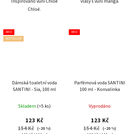
Inspirováno vůní Chloé
vlasy s vůní manga.
Chloé.
AKCE
AKCE
BESTSELLER
Dámská toaletní voda
Parfémová voda SANTINI
SANTINI - Sia, 100 ml
100 ml - Konvalinka
Průměrné
Průměrné
Skladem
(>5 ks)
Vyprodáno
hodnocení
hodnocení
produktu
produktu
123 Kč
123 Kč
je
je
154 Kč
154 Kč
(–20 %)
(–20 %)
4,7
3,6