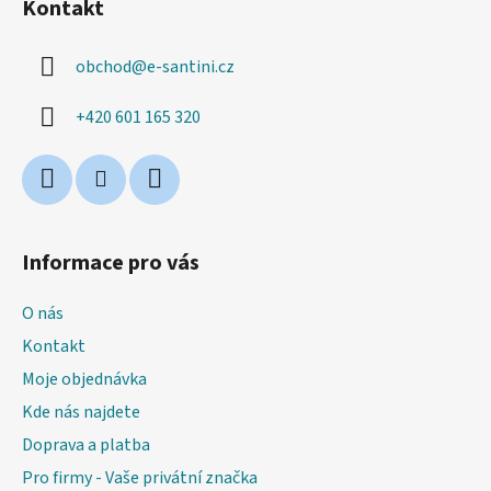
Kontakt
p
a
obchod
@
e-santini.cz
t
í
+420 601 165 320
Informace pro vás
O nás
Kontakt
Moje objednávka
Kde nás najdete
Doprava a platba
Pro firmy - Vaše privátní značka