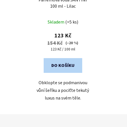
100 ml - Lilac
Průměrné
Skladem
(>5 ks)
hodnocení
produktu
123 Kč
je
154 Kč
(–20 %)
4,1
Měrná
123 Kč / 100 ml
cena:
z
5
DO KOŠÍKU
hvězdiček.
Obklopte se podmanivou
vůní šeříku a pociťte tekutý
luxus na svém těle.
Z
á