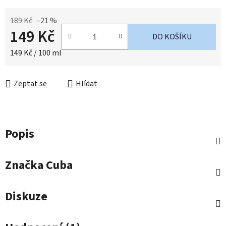
189 Kč
–21 %
149 Kč
DO KOŠÍKU
Měrná cena:
149 Kč / 100 ml
Zeptat se
Hlídat
Popis
Značka
Cuba
Diskuze