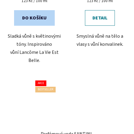
Měrná
Měrná
123 Kč / 100 ml
123 Kč / 100 ml
cena:
cena:
z
z
5
5
DO KOŠÍKU
DETAIL
hvězdiček.
hvězdiček.
Sladká vůně s květinovými
Smyslná vůně na tělo a
tóny. Inspirováno
vlasy s vůní konvalinek.
vůní Lancôme La Vie Est
Belle.
AKCE
BESTSELLER
Parfémová voda SANTINI