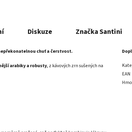
í
Diskuze
Značka
Santini
nepřekonatelnou chuť a čerstvost.
Dopl
Kate
ější arabiky a robusty
, z kávových zrn sušených na
EAN
Hmo