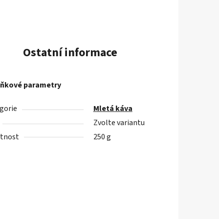
Ostatní informace
ňkové parametry
gorie
Mletá káva
Zvolte variantu
tnost
250 g