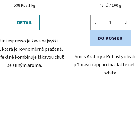
Měrná
Měrná
538 Kč / 1 kg
48 Kč / 100 g
cena:
cena:
DETAIL
DO KOŠÍKU
ini espresso je káva nejvyšší
y, která je rovnoměrně pražená,
Směs Arabicy a Robusty ideál
rfektně kombinuje lákavou chuť
přípravu cappuccina, latte neb
se silným aroma.
white