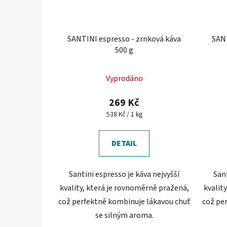
SANTINI espresso - zrnková káva
SANT
500 g
Vyprodáno
269 Kč
Měrná
538 Kč / 1 kg
cena:
DETAIL
Santini espresso je káva nejvyšší
Sant
kvality, která je rovnoměrně pražená,
kvalit
což perfektně kombinuje lákavou chuť
což pe
se silným aroma.