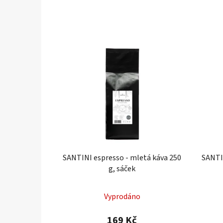
SANTINI espresso - mletá káva 250
SANTIN
g, sáček
Průměrné
Vyprodáno
hodnocení
produktu
169 Kč