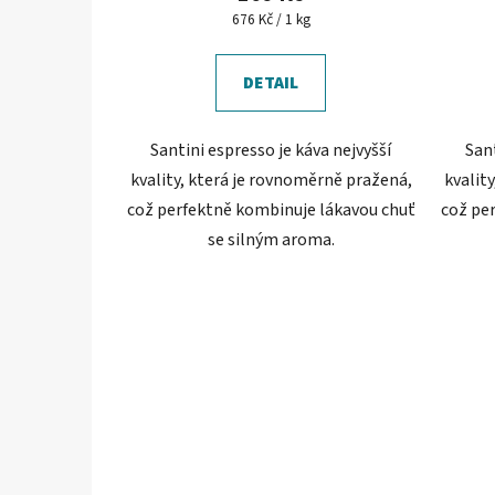
je
Měrná
676 Kč / 1 kg
cena:
5,0
z
DETAIL
5
hvězdiček.
Santini espresso je káva nejvyšší
Sant
kvality, která je rovnoměrně pražená,
kvalit
což perfektně kombinuje lákavou chuť
což pe
se silným aroma.