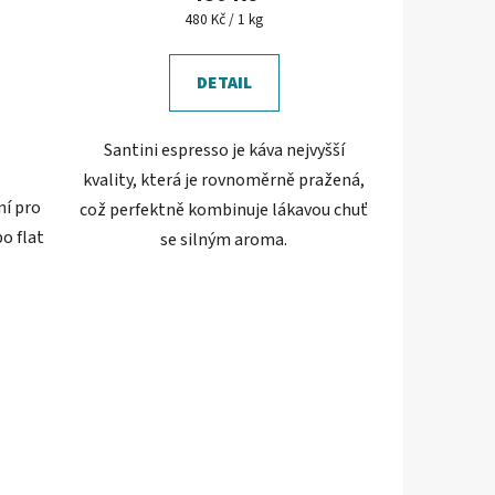
je
Měrná
480 Kč / 1 kg
cena:
5,0
z
DETAIL
5
hvězdiček.
Santini espresso je káva nejvyšší
kvality, která je rovnoměrně pražená,
ní pro
což perfektně kombinuje lákavou chuť
o flat
se silným aroma.