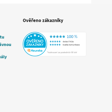
Ověřeno zákazníky
étu
rávnou
uály