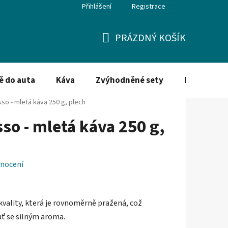
Přihlášení
Registrace
PRÁZDNÝ KOŠÍK
NÁKUPNÍ
KOŠÍK
ě do auta
Káva
Zvýhodněné sety
Dezinfekce
so - mletá káva 250 g, plech
so - mletá káva 250 g,
nocení
 kvality, která je rovnoměrně pražená, což
uť se silným aroma.