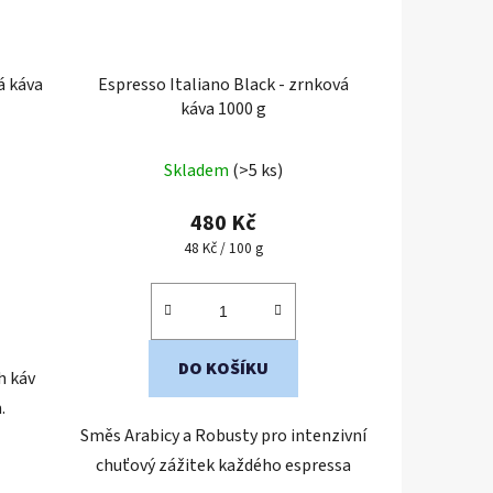
á káva
Espresso Italiano Black - zrnková
káva 1000 g
Skladem
(>5 ks)
480 Kč
Měrná
48 Kč / 100 g
cena:
DO KOŠÍKU
h káv
.
Směs Arabicy a Robusty pro intenzivní
chuťový zážitek každého espressa