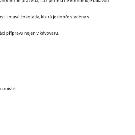
e rovnoměrně pražená, což perfektně kombinuje lákavou
ost tmavé čokolády, která je dobře sladěna s
cí přípravu nejen v kávovaru.
m místě.