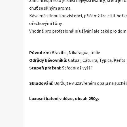
Santini espresso je káva nejvyšší kvality, která j
chuť se silným aroma.
Káva má silnou konzistenci, přičemž lze cítit hořk
ořechovými tóny.
Vhodná pro profesionální užívání ale také pro domá
Původ zrn:
Brazílie, Nikaragua, Indie
Odrůdy kávovníků:
Catuai, Caturra, Typica, Kents
Stupeň pražení:
Střední až vyšší
Skladování:
Udržujte v uzavřeném obalu na suché
Luxusní balení v dóze, obsah 250g.