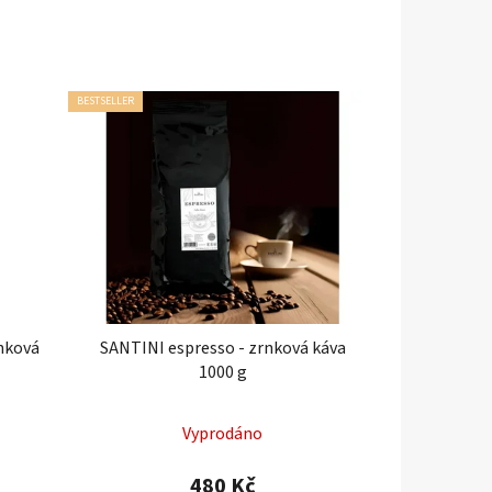
BESTSELLER
rnková
SANTINI espresso - zrnková káva
1000 g
Průměrné
Vyprodáno
hodnocení
produktu
480 Kč