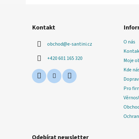
Z
á
Kontakt
Infor
p
a
O nás
obchod
@
e-santini.cz
t
Kontak
í
+420 601 165 320
Moje o
Kde nás
Doprav
Pro fir
Věrnos
Obchod
Ochran
Odebírat newsletter