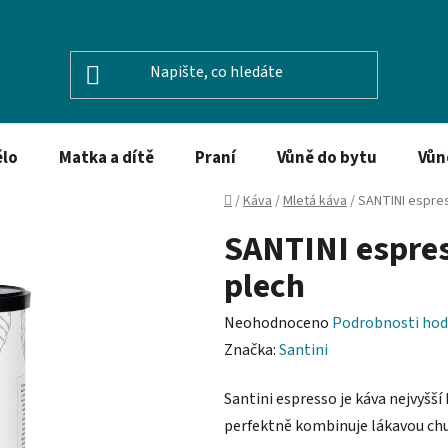
ělo
Matka a dítě
Praní
Vůně do bytu
Vůn
Domů
/
Káva
/
Mletá káva
/
SANTINI espres
SANTINI espres
plech
Průměrné
Neohodnoceno
Podrobnosti hod
hodnocení
Značka:
Santini
produktu
Santini espresso je káva nejvyšší
je
perfektně kombinuje lákavou ch
0,0