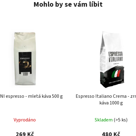
Mohlo by se vám líbit
I espresso - mletá káva 500 g
Espresso Italiano Crema - z
káva 1000 g
Vyprodáno
Skladem
(>5 ks)
269 Kč
480 Kč