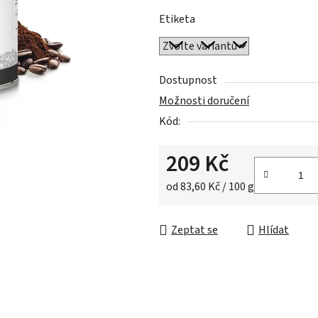
z
Etiketa
5
hvězdiček.
Dostupnost
Možnosti doručení
Kód:
209 Kč
Měrná cena:
od 83,60 Kč / 100 g
Zeptat se
Hlídat