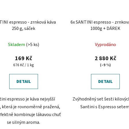
INI espresso - zrnková káva
6x SANTINI espresso - zrnkov
250 g, sáček
1000g + DÁREK
Průměrné
Průměrné
Skladem
(>5 ks)
Vyprodáno
hodnocení
hodnocení
produktu
produktu
169 Kč
2 880 Kč
je
je
Měrná
676 Kč / 1 kg
(–9 %)
cena:
5,0
5,0
z
z
DETAIL
DETAIL
5
5
hvězdiček.
hvězdiček.
ini espresso je káva nejvyšší
Zvýhodněný set šesti kilovýc
y, která je rovnoměrně pražená,
Santini s Espresso setem
rfektně kombinuje lákavou chuť
se silným aroma.