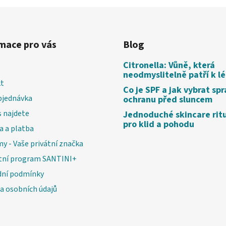
mace pro vás
Blog
Citronella: Vůně, která
neodmyslitelně patří k l
t
Co je SPF a jak vybrat sp
bjednávka
ochranu před sluncem
 najdete
Jednoduché skincare rit
pro klid a pohodu
a a platba
my - Vaše privátní značka
tní program SANTINI+
ní podmínky
a osobních údajů