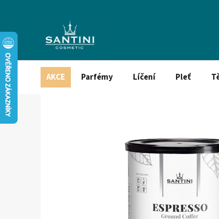
Přejít
na
obsah
AKCE
Parfémy
Líčení
Pleť
T