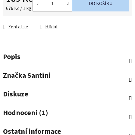
DO KOŠÍKU
Měrná cena:
676 Kč / 1 kg
Zeptat se
Hlídat
Popis
Značka
Santini
Diskuze
Hodnocení (1)
Ostatní informace