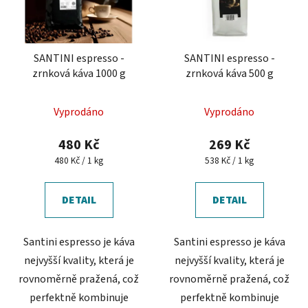
SANTINI espresso -
SANTINI espresso -
zrnková káva 1000 g
zrnková káva 500 g
Průměrné
Vyprodáno
Vyprodáno
hodnocení
produktu
480 Kč
269 Kč
je
Měrná
Měrná
480 Kč / 1 kg
538 Kč / 1 kg
cena:
cena:
5,0
z
DETAIL
DETAIL
5
hvězdiček.
Santini espresso je káva
Santini espresso je káva
nejvyšší kvality, která je
nejvyšší kvality, která je
rovnoměrně pražená, což
rovnoměrně pražená, což
perfektně kombinuje
perfektně kombinuje