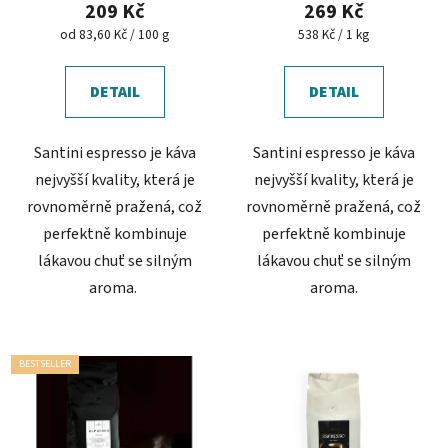
209 Kč
269 Kč
Měrná
Měrná
od 83,60 Kč / 100 g
538 Kč / 1 kg
cena:
cena:
DETAIL
DETAIL
Santini espresso je káva
Santini espresso je káva
nejvyšší kvality, která je
nejvyšší kvality, která je
rovnoměrně pražená, což
rovnoměrně pražená, což
perfektně kombinuje
perfektně kombinuje
lákavou chuť se silným
lákavou chuť se silným
aroma.
aroma.
BESTSELLER