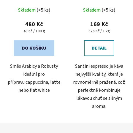
Průměrné
Skladem
(>5 ks)
Skladem
(>5 ks)
hodnocení
produktu
480 Kč
169 Kč
je
Měrná
Měrná
48 Kč / 100 g
676 Kč / 1 kg
cena:
cena:
5,0
z
DO KOŠÍKU
DETAIL
5
hvězdiček.
Směs Arabicy a Robusty
Santini espresso je káva
ideální pro
nejvyšší kvality, která je
přípravu cappuccina, latte
rovnoměrně pražená, což
nebo flat white
perfektně kombinuje
lákavou chuť se silným
aroma.
Z