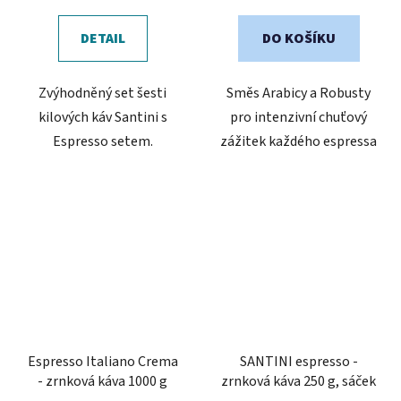
cena:
5,0
z
DETAIL
DO KOŠÍKU
5
hvězdiček.
Zvýhodněný set šesti
Směs Arabicy a Robusty
kilových káv Santini s
pro intenzivní chuťový
Espresso setem.
zážitek každého espressa
Espresso Italiano Crema
SANTINI espresso -
- zrnková káva 1000 g
zrnková káva 250 g, sáček