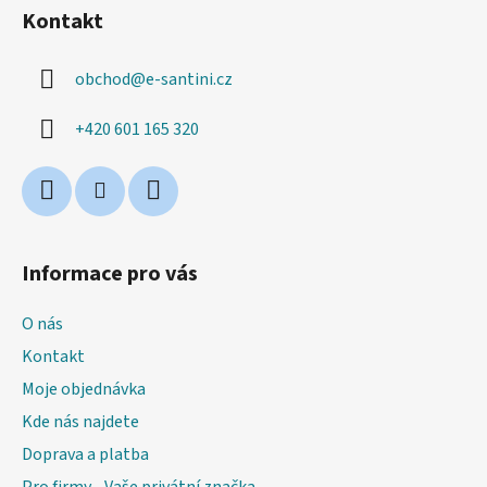
á
Kontakt
p
a
obchod
@
e-santini.cz
t
í
+420 601 165 320
Informace pro vás
O nás
Kontakt
Moje objednávka
Kde nás najdete
Doprava a platba
Pro firmy - Vaše privátní značka