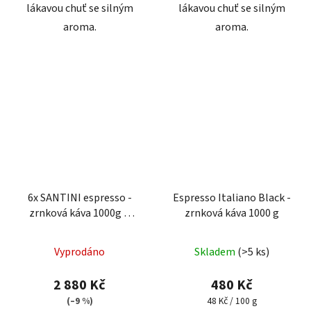
lákavou chuť se silným
lákavou chuť se silným
aroma.
aroma.
6x SANTINI espresso -
Espresso Italiano Black -
zrnková káva 1000g +
zrnková káva 1000 g
DÁREK
Průměrné
Vyprodáno
Skladem
(>5 ks)
hodnocení
produktu
2 880 Kč
480 Kč
je
Měrná
(–9 %)
48 Kč / 100 g