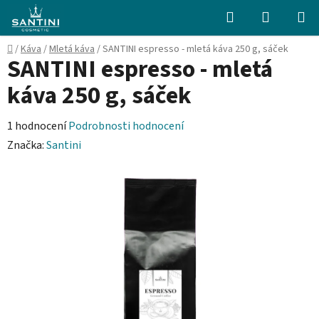
Přejít
Hledat
NÁKUPN
na
KOŠÍK
obsah
Domů
/
Káva
/
Mletá káva
/
SANTINI espresso - mletá káva 250 g, sáček
SANTINI espresso - mletá
káva 250 g, sáček
Průměrné
1 hodnocení
Podrobnosti hodnocení
hodnocení
Značka:
Santini
produktu
je
5,0
z
5
hvězdiček.