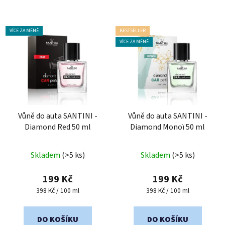
VÍCE ZA MÉNĚ
BESTSELLER
VÍCE ZA MÉNĚ
Vůně do auta SANTINI -
Vůně do auta SANTINI -
Diamond Red 50 ml
Diamond Monoï 50 ml
Průměrné
Průměrné
Skladem
(>5 ks)
Skladem
(>5 ks)
hodnocení
hodnocení
produktu
produktu
199 Kč
199 Kč
je
je
Měrná
Měrná
398 Kč / 100 ml
398 Kč / 100 ml
cena:
cena:
4,5
5,0
z
z
DO KOŠÍKU
DO KOŠÍKU