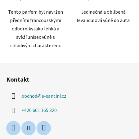
hvězdiček.
Tento parfém byl navržen
Jedinečná a oblíbená
předními francouzskými
levandulová vůně do auta.
odborníky jako lehká a
svěží unisex vůně s
chladivým charakterem.
Z
á
Kontakt
p
a
obchod
@
e-santini.cz
t
í
+420 601 165 320