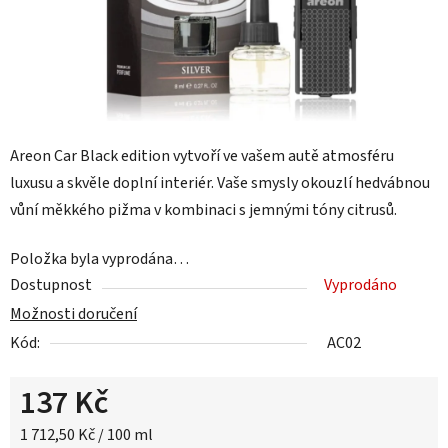
Areon Car Black edition vytvoří ve vašem autě atmosféru
luxusu a skvěle doplní interiér. Vaše smysly okouzlí hedvábnou
vůní měkkého pižma v kombinaci s jemnými tóny citrusů.
Položka byla vyprodána…
Dostupnost
Vyprodáno
Možnosti doručení
Kód:
AC02
137 Kč
Měrná cena:
1 712,50 Kč / 100 ml