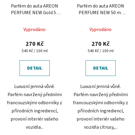
Parfém do auta AREON
Parfém do auta AREON
PERFUME NEW Gold 50
PERFUME NEW 50 ml
ml
Platinum
Průměrné
Vyprodáno
Vyprodáno
hodnocení
produktu
270 Kč
270 Kč
je
Měrná
Měrná
540 Kč / 100 ml
540 Kč / 100 ml
cena:
cena:
5,0
z
DETAIL
DETAIL
5
hvězdiček.
Luxusní jemná vůně.
Luxusní jemná vůně.
Parfém navržený předními
Parfém navržený předními
francouzskými odborníky z
francouzskými odborníky z
přírodních ingrediencí,
přírodních ingrediencí,
provoní interiér vašeho
provoní interiér vašeho
vozidla...
vozidla citrusy,...