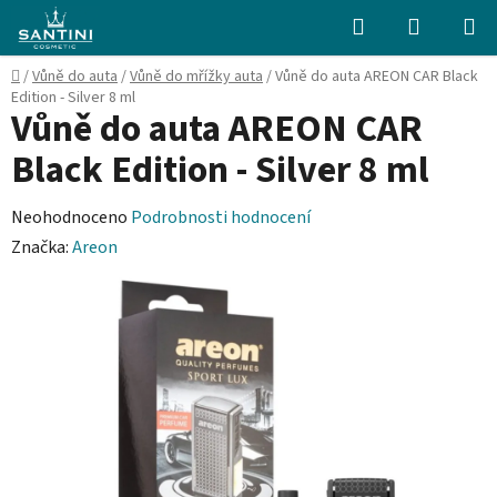
Přejít
Hledat
NÁKUPN
na
KOŠÍK
obsah
Domů
/
Vůně do auta
/
Vůně do mřížky auta
/
Vůně do auta AREON CAR Black
Edition - Silver 8 ml
Vůně do auta AREON CAR
Black Edition - Silver 8 ml
Průměrné
Neohodnoceno
Podrobnosti hodnocení
hodnocení
Značka:
Areon
produktu
je
0,0
z
5
hvězdiček.