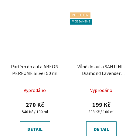
BESTSELLER
VÍCE ZA MÉNĚ
Parfém do auta AREON
Vůně do auta SANTINI -
PERFUME Silver 50 ml
Diamond Lavender
ANTISTRESS 50 ml
Průměrné
Vyprodáno
Vyprodáno
hodnocení
produktu
270 Kč
199 Kč
je
Měrná
Měrná
540 Kč / 100 ml
398 Kč / 100 ml
cena:
cena:
4,4
z
DETAIL
DETAIL
5