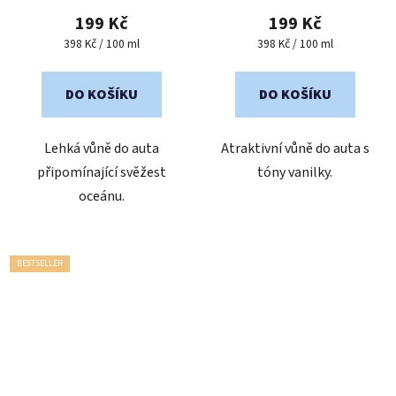
produktu
produktu
199 Kč
199 Kč
je
je
Měrná
Měrná
398 Kč / 100 ml
398 Kč / 100 ml
cena:
cena:
5,0
4,7
z
z
DO KOŠÍKU
DO KOŠÍKU
5
5
hvězdiček.
hvězdiček.
Lehká vůně do auta
Atraktivní vůně do auta s
připomínající svěžest
tóny vanilky.
oceánu.
BESTSELLER