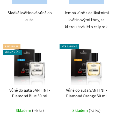
5
5
hvězdiček.
hvězdiček.
Sladká květinová vůně do
Jemná vůně s delikátními
auta.
květinovými tóny, se
kterou trvá léto celý rok.
BESTSELLER
VÍCE ZA MÉNĚ
VÍCE ZA MÉNĚ
Vůně do auta SANTINI -
Vůně do auta SANTINI -
Diamond Blue 50 ml
Diamond Orange 50 ml
Průměrné
Průměrné
Skladem
(>5 ks)
Skladem
(>5 ks)
hodnocení
hodnocení